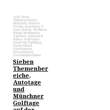
Golf
,
Story
,
Unkategorisiert
,
München
,
Bayern
,
Events
,
Busreisen
,
E-
Auto Urlaub
,
Wellness
,
Kajak
,
Meditation
,
Tauchen
,
Fahrrad &
Biken
,
Golfreisen
,
Stand-Up-Paddling
,
Deutschland
,
Oberbayern
,
Kreuzfahrten
,
Freizeitaktivitäten
Sieben
Themenber
eiche,
Autotage
und
Münchner
Golftage
auf der