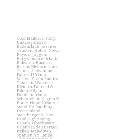
Golf
,
Mallorca
,
Story
,
Unkategorisiert
,
Badeurlaub
,
Essen &
Trinken
,
Hotels
,
News
,
Bayern
,
Joggen
,
Bergwandern Urlaub
,
Balearen
,
Business
Reisen
,
Kletterurlaub
,
Tennis
,
Schwimmen
,
Fahrrad Urlaub
,
Surfen
,
Trient-Südtirol
,
Tauchen
,
Wandern
,
Klettern
,
Fahrrad &
Biken
,
Allgäu
,
Familienurlaub
,
Schnorcheln
,
Segeln &
Boote
,
Natur Urlaub
,
Stand-Up-Paddling
,
Deutschland
,
Starnberger 5-Seen
Land
,
Sightseeing
Urlaub
,
Oberbayern
,
Urlaub in den Bergen
,
Italien
,
Malediven
,
Spanien
,
Sri Lanka
,
Thailand
,
Hütten &