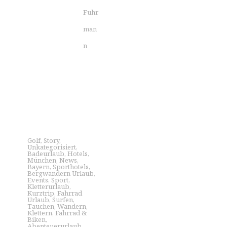
Fuhr
man
n
Golf
,
Story
,
Unkategorisiert
,
Badeurlaub
,
Hotels
,
München
,
News
,
Bayern
,
Sporthotels
,
Bergwandern Urlaub
,
Events
,
Sport
,
Kletterurlaub
,
Kurztrip
,
Fahrrad
Urlaub
,
Surfen
,
Tauchen
,
Wandern
,
Klettern
,
Fahrrad &
Biken
,
Abenteuerurlaub
,