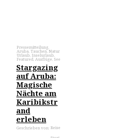
Pressemitteilung
,
Aruba
,
Tauchen
,
Natur
Urlaub
,
Inselurlaub
,
Featured
,
Ausflüge
,
See
Stargazing
auf Aruba:
Magische
Nächte am
Karibikstr
and
erleben
Reise
Geschrieben von:
Stori