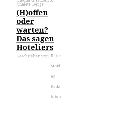
Chalets
,
Berge
(H)offen
oder
warten?
Das sagen
Hoteliers
Reise
Geschrieben von:
Stori
es
Reda
ktion