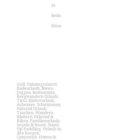
es
Reda
ktion
Golf
,
Unkategorisiert
,
Badeurlaub
,
News
,
Joggen
,
Restaurants
,
Bergwandern Urlaub
,
Tirol
,
Kletterurlaub
,
Achensee
,
Schwimmen
,
Fahrrad Urlaub
,
Tauchen
,
Wandern
,
Klettern
,
Fahrrad &
Biken
,
Familienurlaub
,
Segeln & Boote
,
Stand-
Up-Paddling
,
Urlaub in
den Bergen
,
Österreich
,
Hütten &