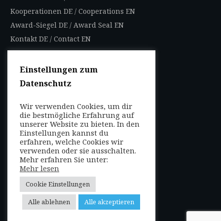
Kooperationen DE
/
Cooperations EN
Award-Siegel DE
/
Award Seal EN
Kontakt DE
/
Contact EN
Impressum
Datenschutzbestimmungen
Einstellungen zum
Nutzungsbedingungen
Datenschutz
AGB
Wir verwenden Cookies, um dir
die bestmögliche Erfahrung auf
FOLGEN SIE UNS
unserer Website zu bieten. In den
Entdecken Sie weltweit
Einstellungen kannst du
mit uns die Highlights in
erfahren, welche Cookies wir
verwenden oder sie ausschalten.
jeder Region als Local
Mehr erfahren Sie unter:
Mehr lesen
oder auf Reisen!
Cookie Einstellungen
Alle ablehnen
Alle akzeptieren