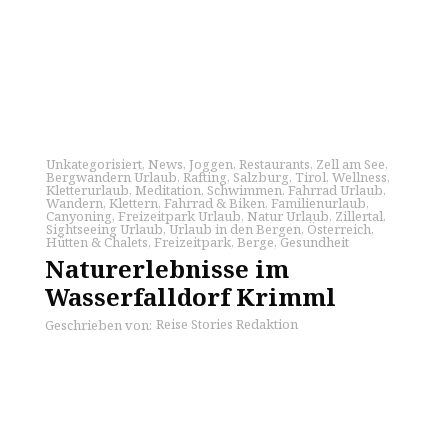
Unkategorisiert
,
News
,
Joggen
,
Restaurants
,
Zell am See
,
Bergwandern Urlaub
,
Rafting
,
Salzburg
,
Tirol
,
Wellness
,
Kletterurlaub
,
Meditation
,
Schwimmen
,
Fahrrad Urlaub
,
Wandern
,
Klettern
,
Fahrrad & Biken
,
Familienurlaub
,
Canyoning
,
Freizeitpark Urlaub
,
Natur Urlaub
,
Zillertal
,
Sightseeing Urlaub
,
Urlaub in den Bergen
,
Österreich
,
Hütten & Chalets
,
Freizeitpark
,
Berge
,
Gesundheit
Naturerlebnisse im
Wasserfalldorf Krimml
Reise Stories Redaktion
Geschrieben von: