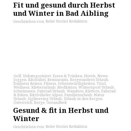
Fit und gesund durch Herbst
und Winter in Bad Aibling
Reise Stories Redaktion
Geschrieben von:
Golf
,
Unkategorisiert
,
Essen & Trinken
,
Hotels
,
News
,
Joggen
,
Kitzbühel
,
Restaurants
,
Bergwandern Urlaub
,
Business Reisen
,
Fitness
,
Sehenswürdigkeiten
,
Tirol
,
Wellness
,
Kletterurlaub
,
Meditation
,
Wintersport Urlaub
,
Schwimmen
,
Fahrrad Urlaub
,
Wandern
,
Klettern
,
Fahrrad
& Biken
,
Kitzbüheler Alpen
,
Familienurlaub
,
Natur
Urlaub
,
Sightseeing Urlaub
,
Urlaub in den Bergen
,
Österreich
,
Berge
,
Gesundheit
Gesund & fit in Herbst und
Winter
Reise Stories Redaktion
Geschrieben von: