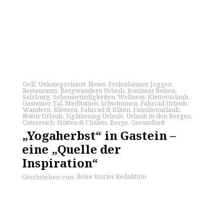
Golf
,
Unkategorisiert
,
News
,
Ferienhäuser
,
Joggen
,
Restaurants
,
Bergwandern Urlaub
,
Business Reisen
,
Salzburg
,
Sehenswürdigkeiten
,
Wellness
,
Kletterurlaub
,
Gasteiner Tal
,
Meditation
,
Schwimmen
,
Fahrrad Urlaub
,
Wandern
,
Klettern
,
Fahrrad & Biken
,
Familienurlaub
,
Natur Urlaub
,
Sightseeing Urlaub
,
Urlaub in den Bergen
,
Österreich
,
Hütten & Chalets
,
Berge
,
Gesundheit
„Yogaherbst“ in Gastein –
eine „Quelle der
Inspiration“
Reise Stories Redaktion
Geschrieben von: