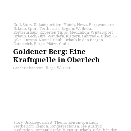
Golf
,
Story
,
Unkategorisiert
,
Hotels
,
News
,
Bergwandern
Urlaub
,
Sport
,
Testbericht
,
Region
,
Wellness
,
Kletterurlaub
,
Experten Tipps
,
Meditation
,
Wintersport
Urlaub
,
Lech/Zürs
,
Wandern
,
Klettern
,
Fahrrad & Biken
,
E-
Bike
,
Europa
,
Natur Urlaub
,
Urlaub in den Bergen
,
Österreich
,
Berge
,
Plätze
,
Clubs
Goldener Berg: Eine
Kraftquelle in Oberlech
Birgit Werner
Geschrieben von:
Story
,
Unkategorisiert
,
Thema
,
Reiseinspiration
,
Testbericht
,
Region
,
Sonderregionen
,
See Ausflug
,
Meditation
,
Romantik Urlaub
,
Natur Urlaub
,
Urlaub in den