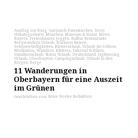
Ausflug zur Burg
,
Garmisch-Patenkirchen
,
Story
,
Unkategorisiert
,
München
,
Museum & Kunst
,
News
,
Bayern
,
Ferienhäuser
,
Joggen
,
Kultur
,
Restaurants
,
Bergwandern Urlaub
,
Business Reisen
,
Sehenswürdigkeiten
,
Kletterurlaub
,
Urlaub im Schloss
,
Meditation
,
Wandern
,
Klettern
,
Fahrrad & Biken
,
Familienurlaub
,
Natur Urlaub
,
Deutschland
,
Sightseeing
Urlaub
,
Oberbayern
,
Campingurlaub
,
Urlaub in den
Bergen
,
Berge
11 Wanderungen in
Oberbayern für eine Auszeit
im Grünen
Reise Stories Redaktion
Geschrieben von: