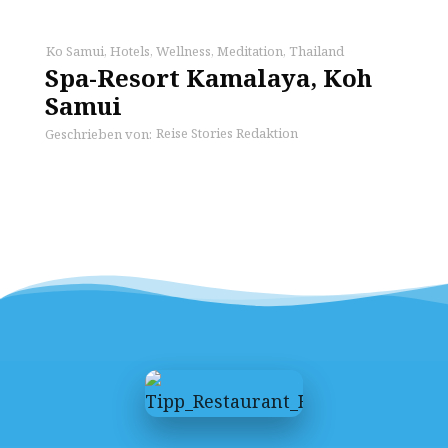
Ko Samui
,
Hotels
,
Wellness
,
Meditation
,
Thailand
Spa-Resort Kamalaya, Koh
Samui
Reise Stories Redaktion
Geschrieben von: