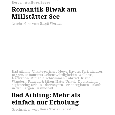
Bergen
,
Ausflüge
,
Berge
Romantik-Biwak am
Millstätter See
Birgit Werner
Geschrieben von:
Bad Aibling
,
Unkategorisiert
,
News
,
Bayern
,
Ferienhäuser
,
Joggen
,
Restaurants
,
Sehenswürdigkeiten
,
Wellness
,
Meditation
,
Minigolf
,
Schwimmen
,
Fahrrad Urlaub
,
Wandern
,
Fahrrad & Biken
,
Natur Urlaub
,
Deutschland
,
Sightseeing Urlaub
,
Oberbayern
,
Ferienregionen
,
Urlaub
in den Bergen
,
Gesundheit
Bad Aibling: Mehr als
einfach nur Erholung
Reise Stories Redaktion
Geschrieben von: