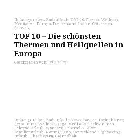
Unkategorisiert
,
Badeurlaub
,
TOP 10
,
Fitness
,
Wellness
,
Meditation
,
Europa
,
Deutschland
,
Italien
,
Österreich
,
Schweiz
TOP 10 – Die schönsten
Thermen und Heilquellen in
Europa
Rita Balon
Geschrieben von:
Unkategorisiert
,
Badeurlaub
,
News
,
Bayern
,
Ferienhäuser
,
Restaurants
,
Wellness
,
Yoga
,
Meditation
,
Schwimmen
,
Fahrrad Urlaub
,
Wandern
,
Fahrrad & Biken
,
Familienurlaub
,
Natur Urlaub
,
Deutschland
,
Sightseeing
Urlaub
,
Oberbayern
,
Gesundheit