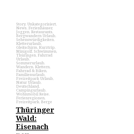
Story
,
Unkategorisiert
,
News
,
Ferienhäuser
,
Joggen
,
Restaurants
,
Bergwandern Urlaub
,
Sehenswürdigkeiten
,
Kletterurlaub
,
Gleitschirm
,
Kurztrip
,
Minigolf
,
Schwimmen
,
Thüringen
,
Fahrrad
Urlaub
,
Sommerurlaub
,
Wandern
,
Klettern
,
Fahrrad & Biken
,
Familienurlaub
,
Freizeitpark Urlaub
,
Natur Urlaub
,
Deutschland
,
Campingurlaub
,
Wohnmobil Reise
,
Ferienregionen
,
Freizeitpark
,
Berge
Thüringer
Wald:
Eisenach