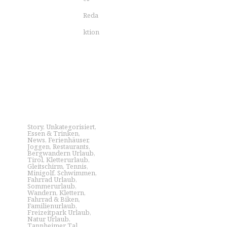
Reda
ktion
Story
,
Unkategorisiert
,
Essen & Trinken
,
News
,
Ferienhäuser
,
Joggen
,
Restaurants
,
Bergwandern Urlaub
,
Tirol
,
Kletterurlaub
,
Gleitschirm
,
Tennis
,
Minigolf
,
Schwimmen
,
Fahrrad Urlaub
,
Sommerurlaub
,
Wandern
,
Klettern
,
Fahrrad & Biken
,
Familienurlaub
,
Freizeitpark Urlaub
,
Natur Urlaub
,
Tannheimer Tal
,