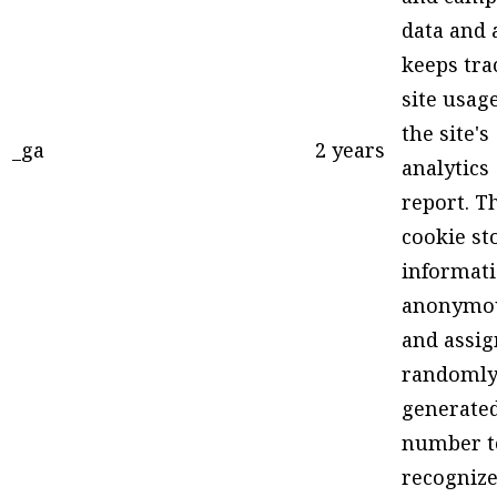
data and 
keeps tra
site usage
the site's
_ga
2 years
analytics
report. T
cookie st
informat
anonymo
and assig
randoml
generate
number t
recogniz