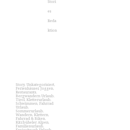
Stori
es
Reda
ktion
Story
,
Unkategorisiert
,
Ferienhäuser
,
Joggen
,
Restaurants
,
Bergwandern Urlaub
,
Tirol
,
Kletterurlaub
,
Schwimmen
,
Fahrrad
Urlaub
,
Sommerurlaub
,
Wandern
,
Klettern
,
Fahrrad & Biken
,
Kitzbüheler Alpen
,
Familienurlaub
,
Freizeitpark Urlaub
,