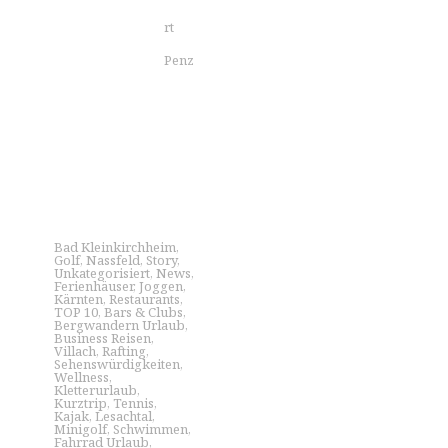
rt
Penz
Bad Kleinkirchheim
,
Golf
,
Nassfeld
,
Story
,
Unkategorisiert
,
News
,
Ferienhäuser
,
Joggen
,
Kärnten
,
Restaurants
,
TOP 10
,
Bars & Clubs
,
Bergwandern Urlaub
,
Business Reisen
,
Villach
,
Rafting
,
Sehenswürdigkeiten
,
Wellness
,
Kletterurlaub
,
Kurztrip
,
Tennis
,
Kajak
,
Lesachtal
,
Minigolf
,
Schwimmen
,
Fahrrad Urlaub
,