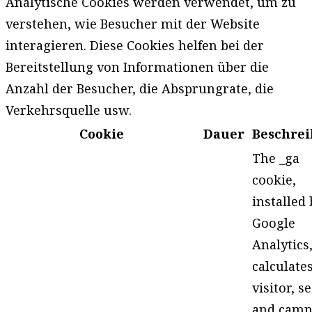
Analytische Cookies werden verwendet, um zu
verstehen, wie Besucher mit der Website
interagieren. Diese Cookies helfen bei der
Bereitstellung von Informationen über die
Anzahl der Besucher, die Absprungrate, die
Verkehrsquelle usw.
Cookie
Dauer
Beschre
The _ga
cookie,
installed 
Google
Analytics
calculate
visitor, s
and camp