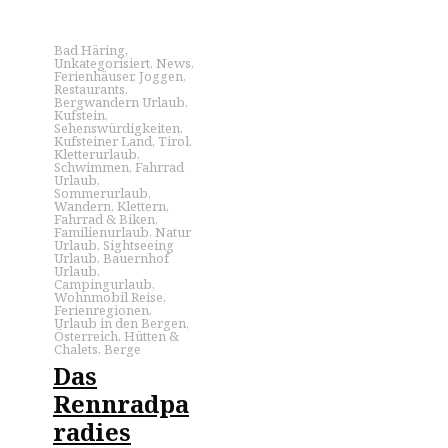
Bad Häring
,
Unkategorisiert
,
News
,
Ferienhäuser
,
Joggen
,
Restaurants
,
Bergwandern Urlaub
,
Kufstein
,
Sehenswürdigkeiten
,
Kufsteiner Land
,
Tirol
,
Kletterurlaub
,
Schwimmen
,
Fahrrad
Urlaub
,
Sommerurlaub
,
Wandern
,
Klettern
,
Fahrrad & Biken
,
Familienurlaub
,
Natur
Urlaub
,
Sightseeing
Urlaub
,
Bauernhof
Urlaub
,
Campingurlaub
,
Wohnmobil Reise
,
Ferienregionen
,
Urlaub in den Bergen
,
Österreich
,
Hütten &
Chalets
,
Berge
Das
Rennradpa
radies