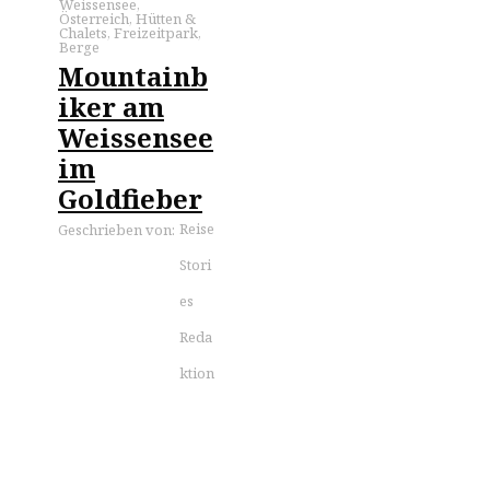
Weissensee
,
Österreich
,
Hütten &
Chalets
,
Freizeitpark
,
Berge
Mountainb
iker am
Weissensee
im
Goldfieber
Reise
Geschrieben von:
Stori
es
Reda
ktion