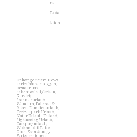
es
Reda
ktion
Unkategorisiert
,
News
,
Ferienhäuser
,
Joggen
,
Restaurants
,
Sehenswürdigkeiten
,
Kurztrip
,
Sommerurlaub
,
Wandern
,
Fahrrad &
Biken
,
Familienurlaub
,
Freizeitpark Urlaub
,
Natur Urlaub
,
Estland
,
Sightseeing Urlaub
,
Campingurlaub
,
Wohnmobil Reise
,
Ohne Zuordnung
,
Ferienregionen
,