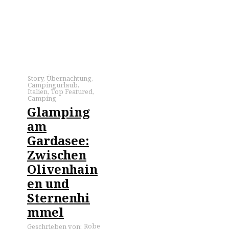
Story
,
Übernachtung
,
Campingurlaub
,
Italien
,
Top Featured
,
Camping
Glamping
am
Gardasee:
Zwischen
Olivenhain
en und
Sternenhi
mmel
Robe
Geschrieben von: