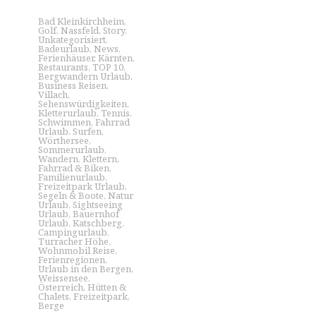
Bad Kleinkirchheim
,
Golf
,
Nassfeld
,
Story
,
Unkategorisiert
,
Badeurlaub
,
News
,
Ferienhäuser
,
Kärnten
,
Restaurants
,
TOP 10
,
Bergwandern Urlaub
,
Business Reisen
,
Villach
,
Sehenswürdigkeiten
,
Kletterurlaub
,
Tennis
,
Schwimmen
,
Fahrrad
Urlaub
,
Surfen
,
Wörthersee
,
Sommerurlaub
,
Wandern
,
Klettern
,
Fahrrad & Biken
,
Familienurlaub
,
Freizeitpark Urlaub
,
Segeln & Boote
,
Natur
Urlaub
,
Sightseeing
Urlaub
,
Bauernhof
Urlaub
,
Katschberg
,
Campingurlaub
,
Turracher Höhe
,
Wohnmobil Reise
,
Ferienregionen
,
Urlaub in den Bergen
,
Weissensee
,
Österreich
,
Hütten &
Chalets
,
Freizeitpark
,
Berge