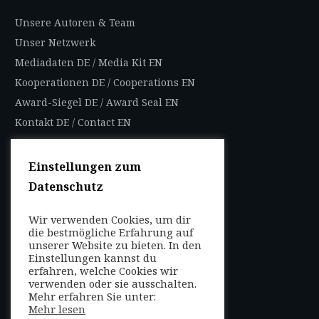
Unsere Autoren & Team
Unser Netzwerk
Mediadaten DE
/
Media Kit EN
Kooperationen DE
/
Cooperations EN
Award-Siegel DE
/
Award Seal EN
Kontakt DE
/
Contact EN
Impressum
Datenschutzbestimmungen
Einstellungen zum
Nutzungsbedingungen
Datenschutz
AGB
Wir verwenden Cookies, um dir
die bestmögliche Erfahrung auf
FOLGEN SIE UNS
unserer Website zu bieten. In den
Entdecken Sie weltweit
Einstellungen kannst du
mit uns die Highlights in
erfahren, welche Cookies wir
verwenden oder sie ausschalten.
jeder Region als Local
Mehr erfahren Sie unter:
Mehr lesen
oder auf Reisen!