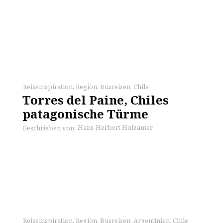
Reiseinspiration
,
Region
,
Busreisen
,
Chile
Torres del Paine, Chiles
patagonische Türme
Hans-Herbert Holzamer
Geschrieben von:
Reiseinspiration
,
Region
,
Busreisen
,
Argentinien
,
Chile