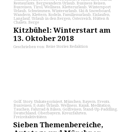
Restaurants
,
Bergwandern Urlaub
,
Business Reisen
,
Busreisen
,
Tirol
,
Wellness
,
Kletterurlaub
,
Wintersport
Urlaub
,
Schwimmen
,
Winterurlaub
,
Ski & Snowboard
,
Wandern
,
Klettern
,
Rodeln
,
Familienurlaub
,
Eislaufen
,
Langlauf
,
Urlaub in den Bergen
,
Österreich
,
Hütten &
Chalets
,
Berge
Kitzbühel: Winterstart am
13. Oktober 2018
Reise Stories Redaktion
Geschrieben von:
Golf
,
Story
,
Unkategorisiert
,
München
,
Bayern
,
Events
,
Busreisen
,
E-Auto Urlaub
,
Wellness
,
Kajak
,
Meditation
,
Tauchen
,
Fahrrad & Biken
,
Golfreisen
,
Stand-Up-Paddling
,
Deutschland
,
Oberbayern
,
Kreuzfahrten
,
Freizeitaktivitäten
Sieben Themenbereiche,