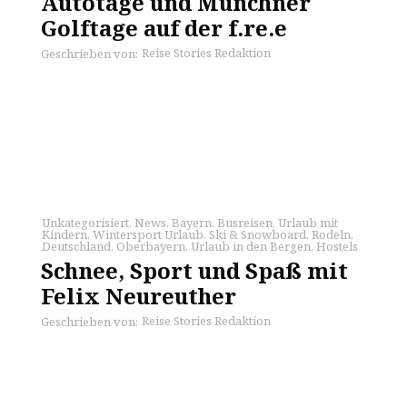
Autotage und Münchner
Golftage auf der f.re.e
Reise Stories Redaktion
Geschrieben von:
Unkategorisiert
,
News
,
Bayern
,
Busreisen
,
Urlaub mit
Kindern
,
Wintersport Urlaub
,
Ski & Snowboard
,
Rodeln
,
Deutschland
,
Oberbayern
,
Urlaub in den Bergen
,
Hostels
Schnee, Sport und Spaß mit
Felix Neureuther
Reise Stories Redaktion
Geschrieben von: