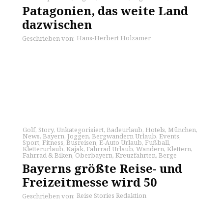
Patagonien, das weite Land
dazwischen
Hans-Herbert Holzamer
Geschrieben von:
Golf
,
Story
,
Unkategorisiert
,
Badeurlaub
,
Hotels
,
München
,
News
,
Bayern
,
Joggen
,
Bergwandern Urlaub
,
Events
,
Sport
,
Fitness
,
Busreisen
,
E-Auto Urlaub
,
Fußball
,
Kletterurlaub
,
Kajak
,
Fahrrad Urlaub
,
Wandern
,
Klettern
,
Fahrrad & Biken
,
Oberbayern
,
Kreuzfahrten
,
Berge
Bayerns größte Reise- und
Freizeitmesse wird 50
Reise Stories Redaktion
Geschrieben von: