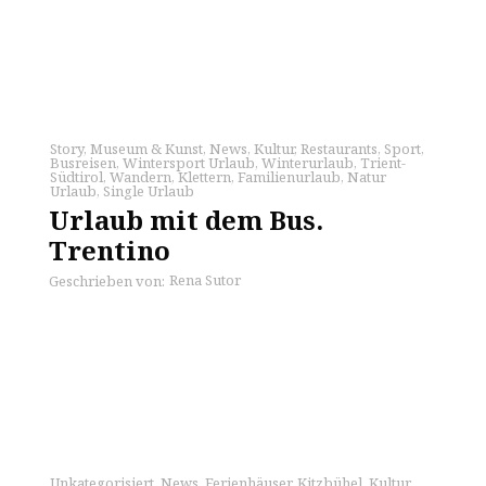
Story
,
Museum & Kunst
,
News
,
Kultur
,
Restaurants
,
Sport
,
Busreisen
,
Wintersport Urlaub
,
Winterurlaub
,
Trient-
Südtirol
,
Wandern
,
Klettern
,
Familienurlaub
,
Natur
Urlaub
,
Single Urlaub
Urlaub mit dem Bus.
Trentino
Rena Sutor
Geschrieben von:
Unkategorisiert
,
News
,
Ferienhäuser
,
Kitzbühel
,
Kultur
,