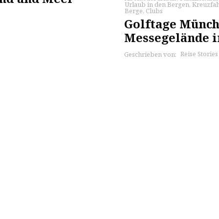
Urlaub in den Bergen
,
Kreuzfah
Berge
,
Clubs
Golftage Münch
Messegelände 
Reise Storie
Geschrieben von: