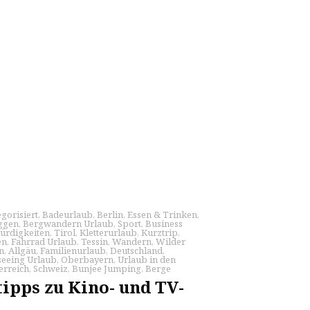
gorisiert
,
Badeurlaub
,
Berlin
,
Essen & Trinken
,
ggen
,
Bergwandern Urlaub
,
Sport
,
Business
ürdigkeiten
,
Tirol
,
Kletterurlaub
,
Kurztrip
,
en
,
Fahrrad Urlaub
,
Tessin
,
Wandern
,
Wilder
n
,
Allgäu
,
Familienurlaub
,
Deutschland
,
seeing Urlaub
,
Oberbayern
,
Urlaub in den
erreich
,
Schweiz
,
Bunjee Jumping
,
Berge
tipps zu Kino- und TV-