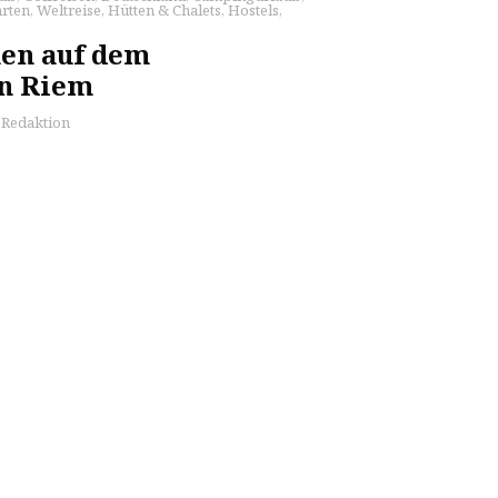
rten
,
Weltreise
,
Hütten & Chalets
,
Hostels
,
en auf dem
in Riem
s Redaktion