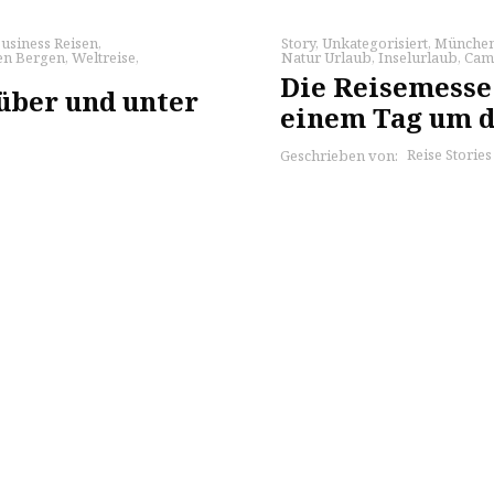
usiness Reisen
,
Story
,
Unkategorisiert
,
Münche
en Bergen
,
Weltreise
,
Natur Urlaub
,
Inselurlaub
,
Cam
Die Reisemesse 
über und unter
einem Tag um d
Reise Storie
Geschrieben von: