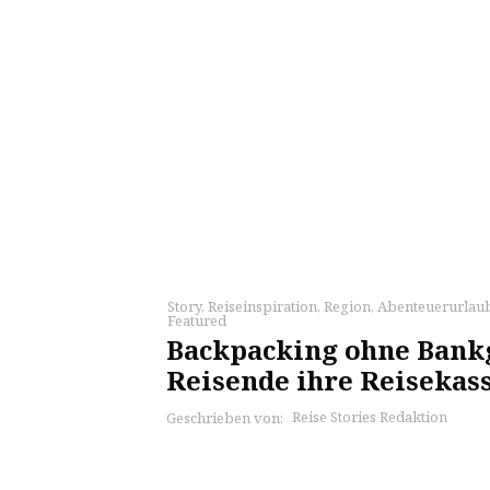
Story
,
Reiseinspiration
,
Region
,
Abenteuerurlau
Featured
Backpacking ohne Bank
Reisende ihre Reisekas
Reise Stories Redaktion
Geschrieben von: