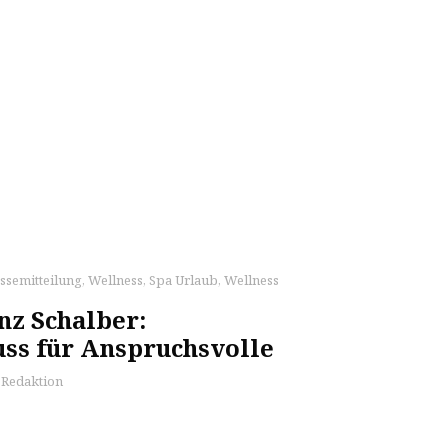
ssemitteilung
,
Wellness
,
Spa Urlaub
,
Wellness
nz Schalber:
ss für Anspruchsvolle
s Redaktion