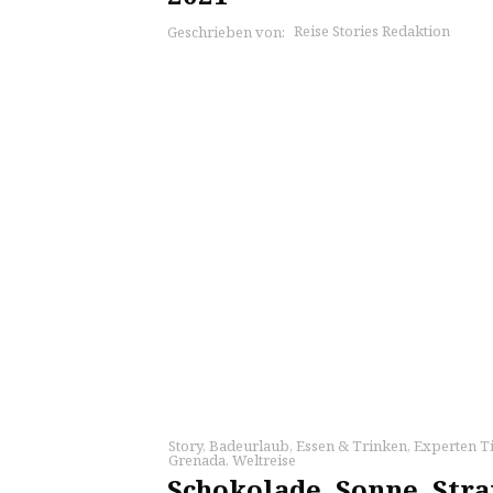
Reise Stories Redaktion
Geschrieben von:
Story
,
Badeurlaub
,
Essen & Trinken
,
Experten T
Grenada
,
Weltreise
Schokolade, Sonne, Str