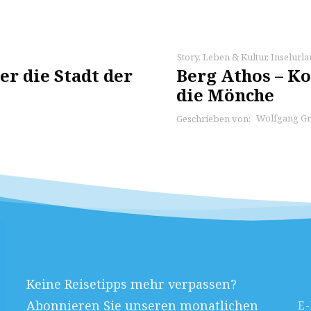
Story
,
Leben & Kultur
,
Inselurl
r die Stadt der
Berg Athos – K
die Mönche
Wolfgang Gr
Geschrieben von:
Keine Reisetipps mehr verpassen?
Abonnieren Sie unseren monatlichen