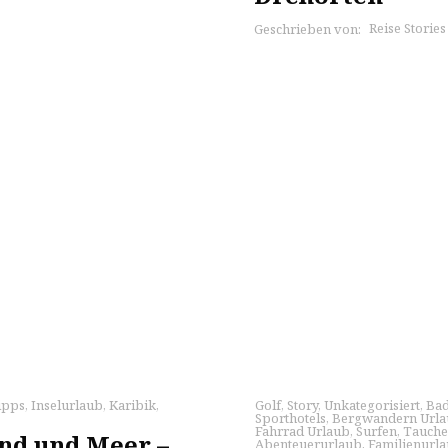
Reise Storie
Geschrieben von:
ipps
,
Inselurlaub
,
Karibik
,
Golf
,
Story
,
Unkategorisiert
,
Bad
Sporthotels
,
Bergwandern Url
Fahrrad Urlaub
,
Surfen
,
Tauch
and und Meer –
Abenteuerurlaub
,
Familienurl