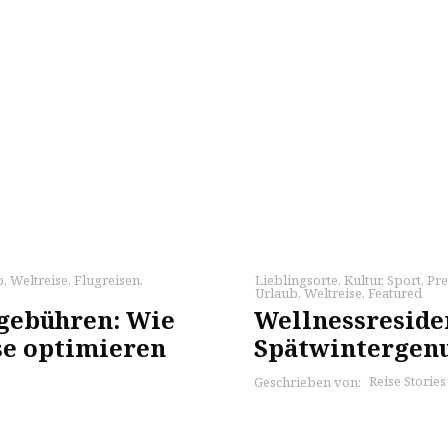
b
,
Weltreise
,
Flugreisen
,
Lieblingsorte
,
Kultur
,
Sport
,
Pre
Urlaub
,
Weltreise
,
Featured
gebühren: Wie
Wellnessreside
se optimieren
Spätwintergenu
Reise Storie
Geschrieben von: