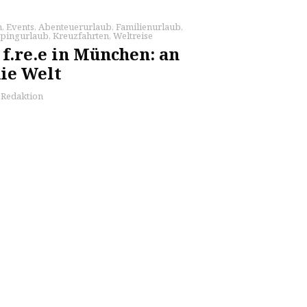
n
,
Events
,
Abenteuerurlaub
,
Familienurlaub
,
pingurlaub
,
Kreuzfahrten
,
Weltreise
f.re.e in München: an
ie Welt
s Redaktion