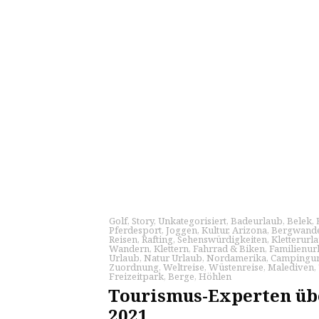
Golf
,
Story
,
Unkategorisiert
,
Badeurlaub
,
Belek
,
Pferdesport
,
Joggen
,
Kultur
,
Arizona
,
Bergwande
Reisen
,
Rafting
,
Sehenswürdigkeiten
,
Kletterurl
Wandern
,
Klettern
,
Fahrrad & Biken
,
Familienur
Urlaub
,
Natur Urlaub
,
Nordamerika
,
Campingur
Zuordnung
,
Weltreise
,
Wüstenreise
,
Malediven
,
Freizeitpark
,
Berge
,
Höhlen
Tourismus-Experten üb
2021