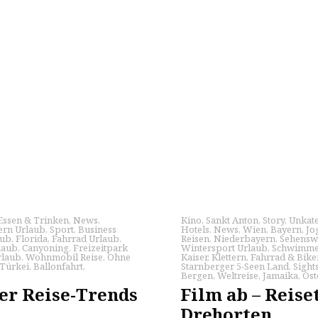
Essen & Trinken
,
News
,
Kino
,
Sankt Anton
,
Story
,
Unkate
rn Urlaub
,
Sport
,
Business
Hotels
,
News
,
Wien
,
Bayern
,
Jo
aub
,
Florida
,
Fahrrad Urlaub
,
Reisen
,
Niederbayern
,
Sehensw
laub
,
Canyoning
,
Freizeitpark
Wintersport Urlaub
,
Schwimm
laub
,
Wohnmobil Reise
,
Ohne
Kaiser
,
Klettern
,
Fahrrad & Bike
Türkei
,
Ballonfahrt
,
Starnberger 5-Seen Land
,
Sight
Bergen
,
Weltreise
,
Jamaika
,
Öst
er Reise-Trends
Film ab – Reise
Drehorten