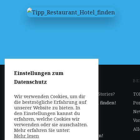
Einstellungen zum
JETZT DABEI SEIN
BE
Datenschutz
Ihr Geschäft auf Reise-Stories?
TOP
Wir verwenden Cookies, um dir
die bestmögliche Erfahrung auf
Jetzt
hier
Kooperation finden!
Por
unserer Website zu bieten. In
Ne
den Einstellungen kannst du
erfahren, welche Cookies wir
Selbst Beiträge
Von
verwenden oder sie ausschalten.
veröffentlichen?
All
Mehr erfahren Sie unter:
Mehr lesen
Jetzt
hier
Autor werden!