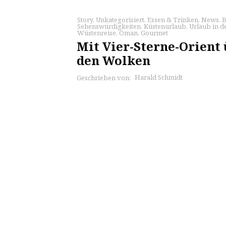
Story
,
Unkategorisiert
,
Essen & Trinken
,
News
,
B
Sehenswürdigkeiten
,
Küstenurlaub
,
Urlaub in d
Wüstenreise
,
Oman
,
Gourmet
Mit Vier-Sterne-Orient 
den Wolken
Harald Schmidt
Geschrieben von: