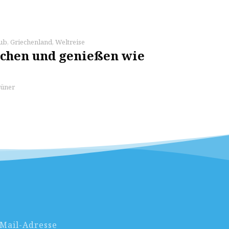
aub
,
Griechenland
,
Weltreise
ochen und genießen wie
üner