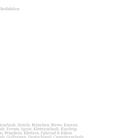
s Redaktion
eurlaub
,
Hotels
,
München
,
News
,
Bayern
,
aub
,
Events
,
Sport
,
Kletterurlaub
,
Kurztrip
,
en
,
Wandern
,
Klettern
,
Fahrrad & Biken
,
aub
,
Golfreisen
,
Deutschland
,
Campingurlaub
,