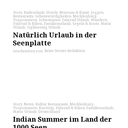
Story
,
Badeurlaub
,
Hotels
,
Museum & Kunst
,
Joggen
,
Restaurants
,
Sehenswürdigkeiten
,
Mecklenburg-
Vorpommern
,
Schwimmen
,
Fahrrad Urlaub
,
Wandern
,
Fahrrad & Biken
,
Familienurlaub
,
Segeln & Boote
,
Natur
Urlaub
,
Sightseeing Urlaub
Natürlich Urlaub in der
Seenplatte
Reise Stories Redaktion
Geschrieben von:
Story
,
News
,
Kultur
,
Restaurants
,
Mecklenburg-
Vorpommern
,
Kurztrip
,
Fahrrad & Biken
,
Familienurlaub
,
Natur Urlaub
,
Deutschland
Indian Summer im Land der
1000 Seen