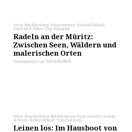
Story
,
Mecklenburg-Vorpommern
,
Fahrrad Urlaub
,
Fahrrad & Biken
,
Top Featured
Radeln an der Müritz:
Zwischen Seen, Wäldern und
malerischen Orten
Sylvia Redlich
Geschrieben von:
Story
,
Brandenburg
,
Mecklenburg-Vorpommern
,
Segeln
& Boote
,
Kultur Urlaub
,
Top Featured
Leinen los: Im Hausboot von