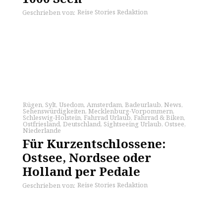
Reise Stories Redaktion
Geschrieben von:
Rügen
,
Sylt
,
Usedom
,
Amsterdam
,
Badeurlaub
,
News
,
Sehenswürdigkeiten
,
Mecklenburg-Vorpommern
,
Schleswig-Holstein
,
Fahrrad Urlaub
,
Fahrrad & Biken
,
Ostfriesland
,
Deutschland
,
Sightseeing Urlaub
,
Ostsee
,
Niederlande
Für Kurzentschlossene:
Ostsee, Nordsee oder
Holland per Pedale
Reise Stories Redaktion
Geschrieben von: