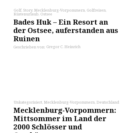
Golf
,
Story
,
Mecklenburg-Vorpommern
,
Golfreisen
,
Küstenurlaub
,
Ostsee
Bades Huk – Ein Resort an
der Ostsee, auferstanden aus
Ruinen
Gregor C. Heinrich
Geschrieben von:
Unkategorisiert
,
Mecklenburg-Vorpommern
,
Deutschland
Mecklenburg-Vorpommern:
Mittsommer im Land der
2000 Schlösser und