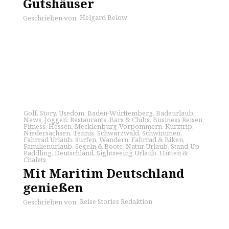
Gutshäuser
Helgard Below
Geschrieben von:
Golf
,
Story
,
Usedom
,
Baden-Württemberg
,
Badeurlaub
,
News
,
Joggen
,
Restaurants
,
Bars & Clubs
,
Business Reisen
,
Fitness
,
Hessen
,
Mecklenburg-Vorpommern
,
Kurztrip
,
Niedersachsen
,
Tennis
,
Schwarzwald
,
Schwimmen
,
Fahrrad Urlaub
,
Surfen
,
Wandern
,
Fahrrad & Biken
,
Familienurlaub
,
Segeln & Boote
,
Natur Urlaub
,
Stand-Up-
Paddling
,
Deutschland
,
Sightseeing Urlaub
,
Hütten &
Chalets
Mit Maritim Deutschland
genießen
Reise Stories Redaktion
Geschrieben von: