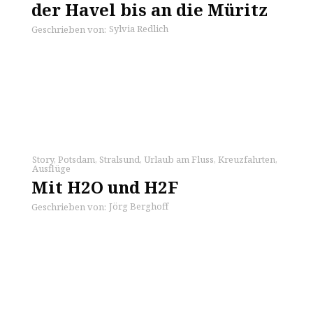
der Havel bis an die Müritz
Sylvia Redlich
Geschrieben von:
Story
,
Potsdam
,
Stralsund
,
Urlaub am Fluss
,
Kreuzfahrten
,
Ausflüge
Mit H2O und H2F
Jörg Berghoff
Geschrieben von: