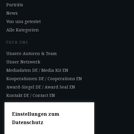
Porträts
News
Von uns getestet
Alle Kategorien
ÜBER UNS
Unsere Autoren & Team
Unser Netzwerk
Mediadaten DE
/
Media Kit EN
Kooperationen DE
/
Cooperations EN
Award-Siegel DE
/
Award Seal EN
Kontakt DE
/
Contact EN
Impressum
Datenschutzbestimmungen
Einstellungen zum
Nutzungsbedingungen
Datenschutz
AGB