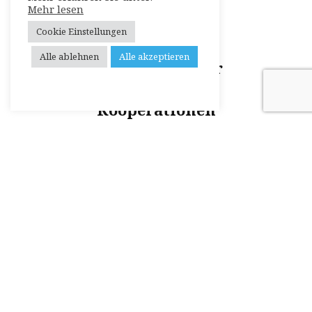
Mehr lesen
Cookie Einstellungen
Alle ablehnen
Alle akzeptieren
Sie sind an einer
dieser
Kooperationen
interessiert oder
haben noch
eigene Ideen für
Formate?