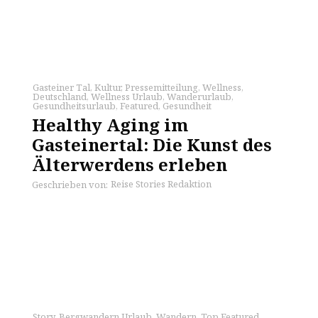
Gasteiner Tal
,
Kultur
,
Pressemitteilung
,
Wellness
,
Deutschland
,
Wellness Urlaub
,
Wanderurlaub
,
Gesundheitsurlaub
,
Featured
,
Gesundheit
Healthy Aging im
Gasteinertal: Die Kunst des
Älterwerdens erleben
Reise Stories Redaktion
Geschrieben von:
Story
,
Bergwandern Urlaub
,
Wandern
,
Top Featured
,