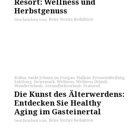
Resort: Wellness und
Herbstgenuss
Reise Stories Redaktion
Geschrieben von:
Kultur
,
Sankt Johann im Pongau
,
Hallein
,
Pressemitteilung
,
Salzburg
,
Steiermark
,
Wellness
,
Wellness Urlaub
,
Wanderurlaub
,
Gesundheitsurlaub
,
Featured
Die Kunst des Älterwerdens:
Entdecken Sie Healthy
Aging im Gasteinertal
Reise Stories Redaktion
Geschrieben von: