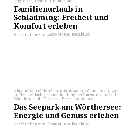
Zugreisen
,
Featured
,
Bauernhof
Familienurlaub in
Schladming: Freiheit und
Komfort erleben
Reise Stories Redaktion
Geschrieben von:
Klagenfurt
,
Feldkirchen
,
Kultur
,
Sankt Johann im Pongau
,
Hallein
,
Villach
,
Pressemitteilung
,
Wellness
,
Inselurlaub
,
Wanderurlaub
,
Featured
,
Freizeitaktivitäten
Das Seepark am Wörthersee:
Energie und Genuss erleben
Reise Stories Redaktion
Geschrieben von: