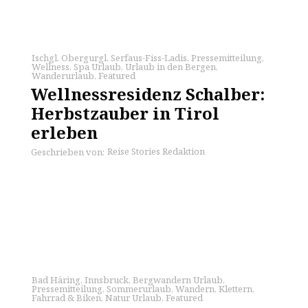
Ischgl
,
Obergurgl
,
Serfaus-Fiss-Ladis
,
Pressemitteilung
,
Wellness
,
Spa Urlaub
,
Urlaub in den Bergen
,
Wanderurlaub
,
Featured
Wellnessresidenz Schalber:
Herbstzauber in Tirol
erleben
Reise Stories Redaktion
Geschrieben von:
Bad Häring
,
Innsbruck
,
Bergwandern Urlaub
,
Pressemitteilung
,
Sommerurlaub
,
Wandern
,
Klettern
,
Fahrrad & Biken
,
Natur Urlaub
,
Featured