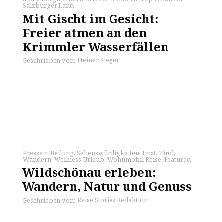
Salzburger Land
Mit Gischt im Gesicht:
Freier atmen an den
Krimmler Wasserfällen
Heiner Sieger
Geschrieben von:
Pressemitteilung
,
Sehenswürdigkeiten
,
Imst
,
Tirol
,
Wandern
,
Wellness Urlaub
,
Wohnmobil Reise
,
Featured
Wildschönau erleben:
Wandern, Natur und Genuss
Reise Stories Redaktion
Geschrieben von: