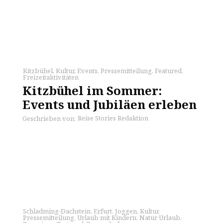
Kitzbühel
,
Kultur
,
Events
,
Pressemitteilung
,
Featured
,
Freizeitaktivitäten
Kitzbühel im Sommer:
Events und Jubiläen erleben
Reise Stories Redaktion
Geschrieben von:
Schladming-Dachstein
,
Erfurt
,
Joggen
,
Kultur
,
Pressemitteilung
,
Urlaub mit Kindern
,
Natur Urlaub
,