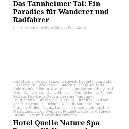
Das Tannheimer Tal: Ein
Paradies für Wanderer und
Radfahrer
Reise Stories Redaktion
Geschrieben von:
Bad Häring
,
Bozen
,
Brixen
,
Bruneck
,
Eggental
,
Ehrwald
,
Eisacktal
,
Erl
,
Grödnertal
,
Hintertux
,
Ischgl
,
Kaisertal
,
Kaiserwinkl
,
Kössen
,
Kronplatz
,
Lana
,
Meran
,
Obergurgl
,
Öztal
,
Sankt Anton
,
Sankt Maria im Pein
,
Schenna
,
Seefeld
,
Serfaus-Fiss-Ladis
,
Söden
,
Sterzing
,
Vinschgau
,
Wildschönau
,
Innsbruck
,
Salzburg
,
Kitzbühel
,
Zell am
See
,
Bergwandern Urlaub
,
Kufstein
,
Sankt Johann im
Pongau
,
Hallein
,
Lienz
,
Landeck
,
Pressemitteilung
,
Imst
,
Steiermark
,
Tirol
,
Wellness
,
Romantik Urlaub
,
Wellness
Urlaub
,
Featured
,
Freizeitaktivitäten
Hotel Quelle Nature Spa