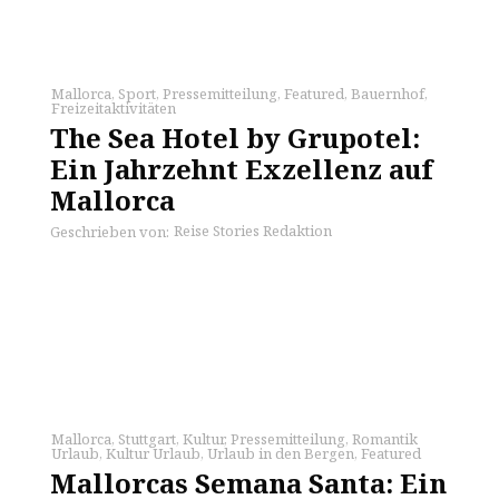
Mallorca
,
Sport
,
Pressemitteilung
,
Featured
,
Bauernhof
,
Freizeitaktivitäten
The Sea Hotel by Grupotel:
Ein Jahrzehnt Exzellenz auf
Mallorca
Reise Stories Redaktion
Geschrieben von:
Mallorca
,
Stuttgart
,
Kultur
,
Pressemitteilung
,
Romantik
Urlaub
,
Kultur Urlaub
,
Urlaub in den Bergen
,
Featured
Mallorcas Semana Santa: Ein