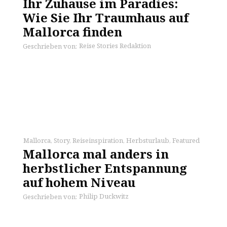
Ihr Zuhause im Paradies:
Wie Sie Ihr Traumhaus auf
Mallorca finden
Reise Stories Redaktion
Geschrieben von:
Mallorca
,
Story
,
Reiseinspiration
,
Herbsturlaub
,
Featured
Mallorca mal anders in
herbstlicher Entspannung
auf hohem Niveau
Philip Duckwitz
Geschrieben von: