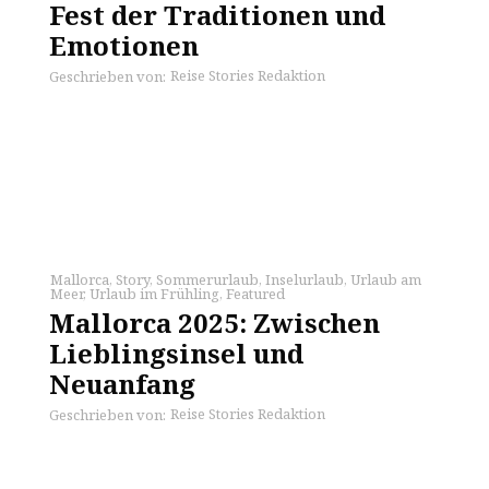
Fest der Traditionen und
Emotionen
Reise Stories Redaktion
Geschrieben von:
Mallorca
,
Story
,
Sommerurlaub
,
Inselurlaub
,
Urlaub am
Meer
,
Urlaub im Frühling
,
Featured
Mallorca 2025: Zwischen
Lieblingsinsel und
Neuanfang
Reise Stories Redaktion
Geschrieben von: