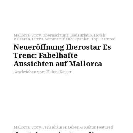
Mallorca
,
Story
,
Übernachtung
,
Badeurlaub
,
Hotels
,
Balearen
,
Luxus
,
Sommerurlaub
,
Spanien
,
Top Featured
Neueröffnung Iberostar Es
Trenc: Fabelhafte
Aussichten auf Mallorca
Heiner Sieger
Geschrieben von:
Mallorca
,
Story
,
Ferienhäuser
,
Leben & Kultur
,
Featured