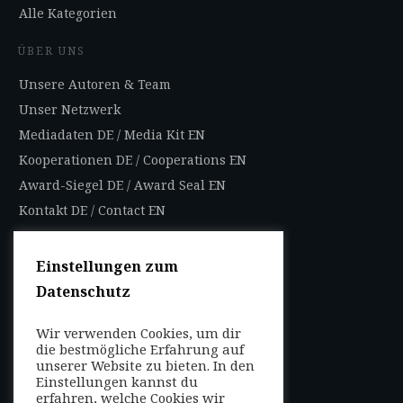
Alle Kategorien
ÜBER UNS
Unsere Autoren & Team
Unser Netzwerk
Mediadaten DE
/
Media Kit EN
Kooperationen DE
/
Cooperations EN
Award-Siegel DE
/
Award Seal EN
Kontakt DE
/
Contact EN
Impressum
Datenschutzbestimmungen
Einstellungen zum
Nutzungsbedingungen
Datenschutz
AGB
Wir verwenden Cookies, um dir
die bestmögliche Erfahrung auf
FOLGEN SIE UNS
unserer Website zu bieten. In den
Entdecken Sie weltweit
Einstellungen kannst du
mit uns die Highlights in
erfahren, welche Cookies wir