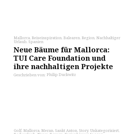
Mallorca
,
Reiseinspiration
,
Balearen
,
Region
,
Nachhaltiger
Urlaub
,
Spanien
Neue Bäume für Mallorca:
TUI Care Foundation und
ihre nachhaltigen Projekte
Philip Duckwitz
Geschrieben von:
Golf
,
Mallorca
,
Meran
,
Sankt Anton
,
Story
,
Unkategorisiert
,