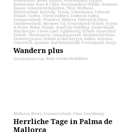
Badeurlaub
,
News
,
Bayern
,
Ferienhäuser
,
Joggen
,
Restaurants
,
Bars & Clubs
,
Bergwandern Urlaub
,
Business
Reisen
,
Sehenswürdigkeiten
,
Tirol
,
Wellness
,
Kletterurlaub
,
Kurztrip
,
Tennis
,
Schwimmen
,
Fahrrad
Urlaub
,
Surfen
,
Trient-Südtirol
,
Südtirols Süden
,
Sommerurlaub
,
Wandern
,
Klettern
,
Fahrrad & Biken
,
Familienurlaub
,
Meraner Tal
,
Freizeitpark Urlaub
,
Segeln
& Boote
,
Natur Urlaub
,
Stand-Up-Paddling
,
Deutschland
,
Starnberger 5-Seen Land
,
Sightseeing Urlaub
,
Bauernhof
Urlaub
,
Oberbayern
,
Campingurlaub
,
Wohnmobil Reise
,
Ferienregionen
,
Urlaub in den Bergen
,
Italien
,
Schenna
,
Österreich
,
Spanien
,
Bad Reichenhall
,
Freizeitpark
,
Berge
Wandern plus
Reise Stories Redaktion
Geschrieben von:
Mallorca
,
News
,
Sommerurlaub
,
Ohne Zuordnung
Herrliche Tage in Palma de
Mallorca