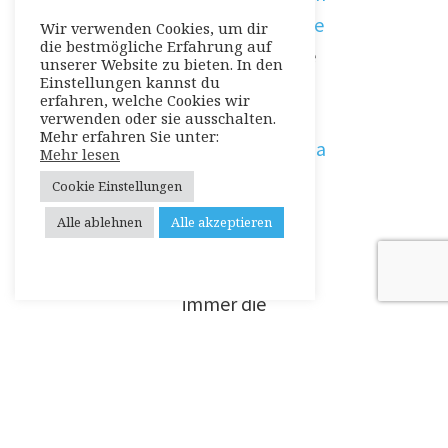
aten-Zentrale.de
Wir verwenden Cookies, um dir
die bestmögliche Erfahrung auf
– Hier finden Sie
unserer Website zu bieten. In den
Einstellungen kannst du
immer den
erfahren, welche Cookies wir
passenden
verwenden oder sie ausschalten.
Mehr erfahren Sie unter:
Getränkeautoma
Mehr lesen
ten
.
Cookie Einstellungen
Pflegedienst-
Alle ablehnen
Alle akzeptieren
Zentrale.de
–
Hier finden Sie
immer die
passende
24
Stunden Pflege
.
Entruempelung-
Zentrale.de
–