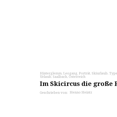
Hinterglemm
,
Leogang
,
Porträt
,
Skiurlaub
,
Type
Urlaub
,
Saalbach
,
Österreich
Im Skicircus die große
Henno Heintz
Geschrieben von: