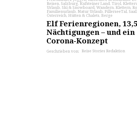
Reisen
,
Salzburg
,
Kufsteiner Land
,
Tirol
,
Kletter
Urlaub
,
Ski & Snowboard
,
Wandern
,
Klettern
,
Ro
Familienurlaub
,
Natur Urlaub
,
PillerseeTal
,
Saa
Österreich
,
Hütten & Chalets
,
Berge
Elf Ferienregionen, 13,
Nächtigungen – und ei
Corona-Konzept
Reise Stories Redaktion
Geschrieben von: