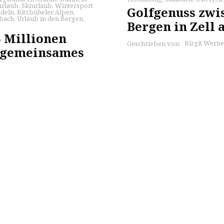
urlaub
,
Skiurlaub
,
Wintersport
Golfgenuss zwi
deln
,
Kitzbüheler Alpen
,
lbach
,
Urlaub in den Bergen
,
Bergen in Zell 
5 Millionen
Birgit Werne
Geschrieben von:
n gemeinsames