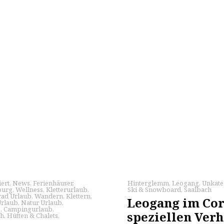
ert
,
News
,
Ferienhäuser
,
Hinterglemm
,
Leogang
,
Unkate
burg
,
Wellness
,
Kletterurlaub
,
Ski & Snowboard
,
Saalbach
rad Urlaub
,
Wandern
,
Klettern
,
Leogang im Cor
Urlaub
,
Natur Urlaub
,
b
,
Campingurlaub
,
speziellen Ver
ch
,
Hütten & Chalets
,