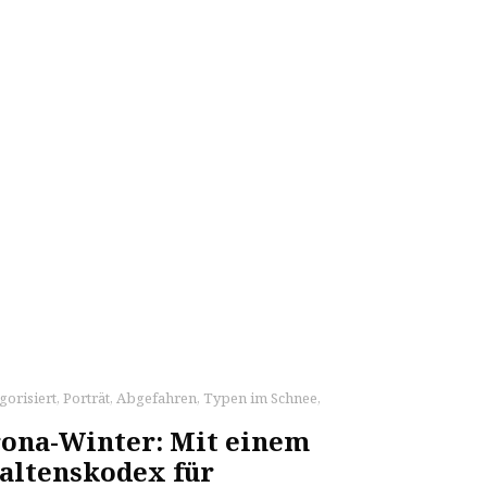
gorisiert
,
Porträt
,
Abgefahren
,
Typen im Schnee
,
ona-Winter: Mit einem
haltenskodex für