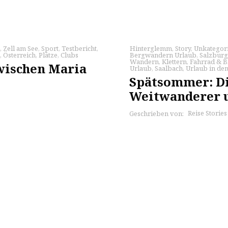
,
Zell am See
,
Sport
,
Testbericht
,
Hinterglemm
,
Story
,
Unkategori
,
Österreich
,
Plätze
,
Clubs
Bergwandern Urlaub
,
Salzburg
Wandern
,
Klettern
,
Fahrrad & B
wischen Maria
Urlaub
,
Saalbach
,
Urlaub in de
Spätsommer: Die
Weitwanderer 
Reise Storie
Geschrieben von: