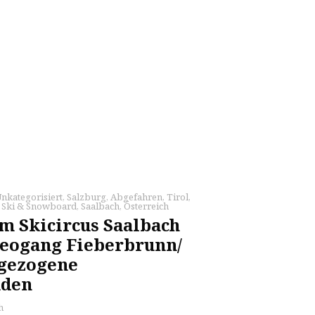
nkategorisiert
,
Salzburg
,
Abgefahren
,
Tirol
,
,
Ski & Snowboard
,
Saalbach
,
Österreich
 Skicircus Saalbach
eogang Fieberbrunn/
rgezogene
uden
h