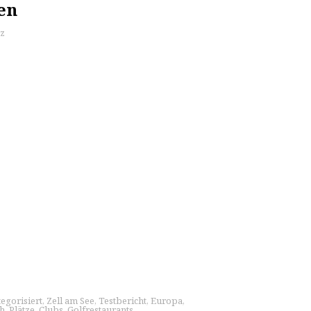
en
z
egorisiert
,
Zell am See
,
Testbericht
,
Europa
,
ch
,
Plätze
,
Clubs
,
Golfrestaurants