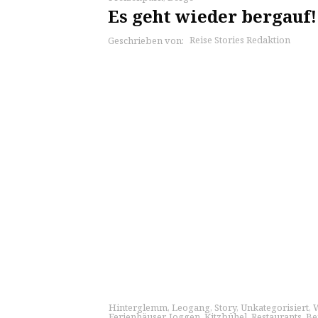
Es geht wieder bergauf!
Reise Stories Redaktion
Geschrieben von:
Hinterglemm
,
Leogang
,
Story
,
Unkategorisiert
,
Ferienhäuser
,
Joggen
,
Kitzbühel
,
Restaurants
,
Be