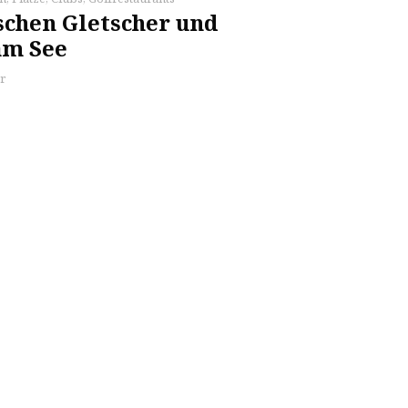
schen Gletscher und
am See
r