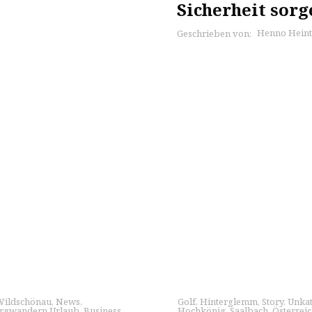
Sicherheit sorg
Henno Heint
Geschrieben von:
Wildschönau
,
News
,
Golf
,
Hinterglemm
,
Story
,
Unkat
rgwandern Urlaub
,
Business
Hochkönig
,
Saalbach
,
Österrei