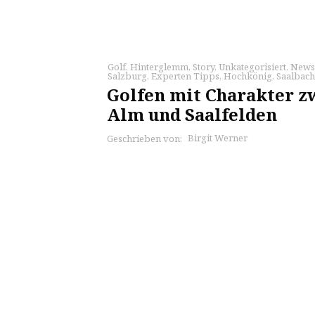
Golf
,
Hinterglemm
,
Story
,
Unkategorisiert
,
News
Salzburg
,
Experten Tipps
,
Hochkönig
,
Saalbach
Golfen mit Charakter z
Alm und Saalfelden
Birgit Werner
Geschrieben von: