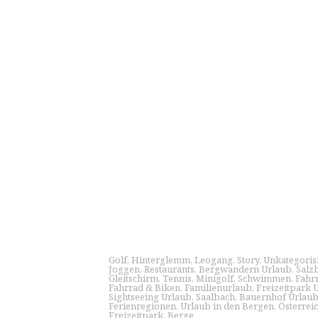
Golf
,
Hinterglemm
,
Leogang
,
Story
,
Unkategorisi
Joggen
,
Restaurants
,
Bergwandern Urlaub
,
Salz
Gleitschirm
,
Tennis
,
Minigolf
,
Schwimmen
,
Fahr
Fahrrad & Biken
,
Familienurlaub
,
Freizeitpark 
Sightseeing Urlaub
,
Saalbach
,
Bauernhof Urlau
Ferienregionen
,
Urlaub in den Bergen
,
Österrei
Freizeitpark
,
Berge