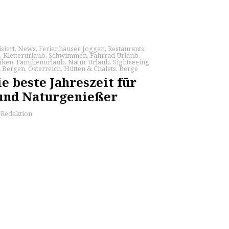
siert
,
News
,
Ferienhäuser
,
Joggen
,
Restaurants
,
,
Kletterurlaub
,
Schwimmen
,
Fahrrad Urlaub
,
iken
,
Familienurlaub
,
Natur Urlaub
,
Sightseeing
n Bergen
,
Österreich
,
Hütten & Chalets
,
Berge
 beste Jahreszeit für
und Naturgenießer
s Redaktion