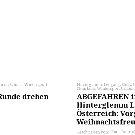
n im Schnee
,
Wintersport
Hinterglemm
,
Leogang
,
Story
,
U
Skiurlaub
,
Wintersport Urlaub
 Runde drehen
ABGEFAHREN im
Hinterglemm L
Österreich: Vo
Weihnachtsfre
Katja Baurot
Geschrieben von: