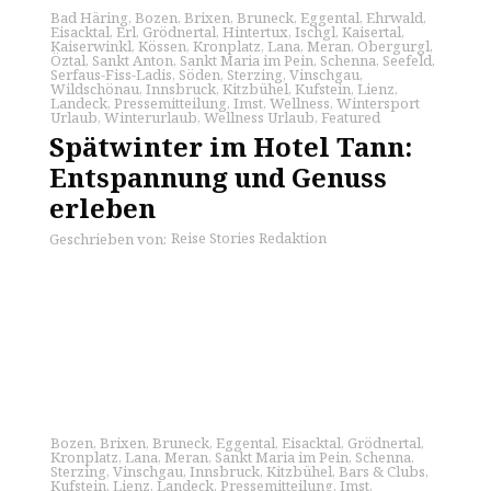
Bad Häring
,
Bozen
,
Brixen
,
Bruneck
,
Eggental
,
Ehrwald
,
Eisacktal
,
Erl
,
Grödnertal
,
Hintertux
,
Ischgl
,
Kaisertal
,
Kaiserwinkl
,
Kössen
,
Kronplatz
,
Lana
,
Meran
,
Obergurgl
,
Öztal
,
Sankt Anton
,
Sankt Maria im Pein
,
Schenna
,
Seefeld
,
Serfaus-Fiss-Ladis
,
Söden
,
Sterzing
,
Vinschgau
,
Wildschönau
,
Innsbruck
,
Kitzbühel
,
Kufstein
,
Lienz
,
Landeck
,
Pressemitteilung
,
Imst
,
Wellness
,
Wintersport
Urlaub
,
Winterurlaub
,
Wellness Urlaub
,
Featured
Spätwinter im Hotel Tann:
Entspannung und Genuss
erleben
Reise Stories Redaktion
Geschrieben von:
Bozen
,
Brixen
,
Bruneck
,
Eggental
,
Eisacktal
,
Grödnertal
,
Kronplatz
,
Lana
,
Meran
,
Sankt Maria im Pein
,
Schenna
,
Sterzing
,
Vinschgau
,
Innsbruck
,
Kitzbühel
,
Bars & Clubs
,
Kufstein
,
Lienz
,
Landeck
,
Pressemitteilung
,
Imst
,