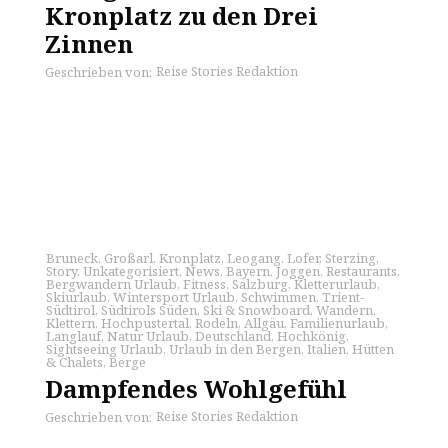
Kronplatz zu den Drei
Zinnen
Reise Stories Redaktion
Geschrieben von:
Bruneck
,
Großarl
,
Kronplatz
,
Leogang
,
Lofer
,
Sterzing
,
Story
,
Unkategorisiert
,
News
,
Bayern
,
Joggen
,
Restaurants
,
Bergwandern Urlaub
,
Fitness
,
Salzburg
,
Kletterurlaub
,
Skiurlaub
,
Wintersport Urlaub
,
Schwimmen
,
Trient-
Südtirol
,
Südtirols Süden
,
Ski & Snowboard
,
Wandern
,
Klettern
,
Hochpustertal
,
Rodeln
,
Allgäu
,
Familienurlaub
,
Langlauf
,
Natur Urlaub
,
Deutschland
,
Hochkönig
,
Sightseeing Urlaub
,
Urlaub in den Bergen
,
Italien
,
Hütten
& Chalets
,
Berge
Dampfendes Wohlgefühl
Reise Stories Redaktion
Geschrieben von: