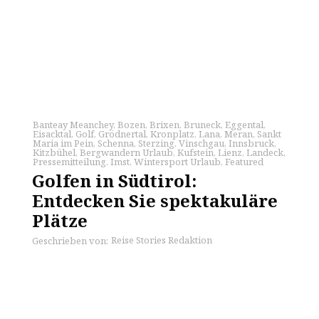
Banteay Meanchey
,
Bozen
,
Brixen
,
Bruneck
,
Eggental
,
Eisacktal
,
Golf
,
Grödnertal
,
Kronplatz
,
Lana
,
Meran
,
Sankt
Maria im Pein
,
Schenna
,
Sterzing
,
Vinschgau
,
Innsbruck
,
Kitzbühel
,
Bergwandern Urlaub
,
Kufstein
,
Lienz
,
Landeck
,
Pressemitteilung
,
Imst
,
Wintersport Urlaub
,
Featured
Golfen in Südtirol:
Entdecken Sie spektakuläre
Plätze
Reise Stories Redaktion
Geschrieben von: