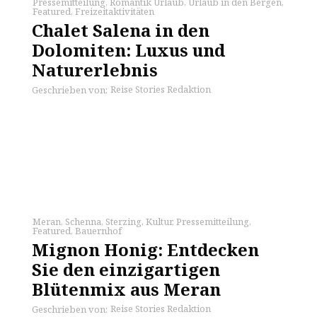
Pressemitteilung
,
Romantik Urlaub
,
Urlaub in den Bergen
,
Featured
,
Freizeitaktivitäten
Chalet Salena in den
Dolomiten: Luxus und
Naturerlebnis
Reise Stories Redaktion
Geschrieben von:
Meran
,
Schenna
,
Sterzing
,
Kultur
,
Pressemitteilung
,
Featured
,
Bauernhof
Mignon Honig: Entdecken
Sie den einzigartigen
Blütenmix aus Meran
Reise Stories Redaktion
Geschrieben von: