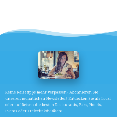
Keine Reisetipps mehr verpassen? Abonnieren Sie
unseren monatlichen Newsletter! Entdecken Sie als Local
oder auf Reisen die besten Restaurants, Bars, Hotels,
Events oder Freizeitaktivitäten!