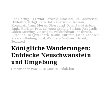
Bad Häring
,
Eggental
,
Ehrwald
,
Eisacktal
,
Erl
,
Grödnertal
,
Hintertux
,
Ischgl
,
Kaisertal
,
Kaiserwinkl
,
Kössen
,
Kronplatz
,
Lana
,
Meran
,
Obergurgl
,
Öztal
,
Sankt Anton
,
Sankt Maria im Pein
,
Schenna
,
Seefeld
,
Serfaus-Fiss-Ladis
,
Söden
,
Sterzing
,
Vinschgau
,
Wildschönau
,
Innsbruck
,
Kitzbühel
,
Bergwandern Urlaub
,
Kufstein
,
Lienz
,
Landeck
,
Pressemitteilung
,
Imst
,
Wandern
,
Wellness Urlaub
,
Featured
Königliche Wanderungen:
Entdecke Neuschwanstein
und Umgebung
Reise Stories Redaktion
Geschrieben von: