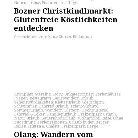
Gourmetreise
,
Featured
,
Ausflüge
Bozner Christkindlmarkt:
Glutenfreie Köstlichkeiten
entdecken
Reise Stories Redaktion
Geschrieben von:
Kronplatz
,
Sterzing
,
Story
,
Unkategorisiert
,
Ferienhäuser
,
Joggen
,
Restaurants
,
Bergwandern Urlaub
,
Sehenswürdigkeiten
,
Kletterurlaub
,
Gleitschirm
,
Schwimmen
,
Fahrrad Urlaub
,
Trient-Südtirol
,
Sommerurlaub
,
Wandern
,
Klettern
,
Hochpustertal
,
Fahrrad & Biken
,
Familienurlaub
,
Freizeitpark Urlaub
,
Natur Urlaub
,
Bauernhof Urlaub
,
Wohnmobil Reise
,
Ohne
Zuordnung
,
Ferienregionen
,
Urlaub in den Bergen
,
Italien
,
Hütten & Chalets
,
Freizeitpark
,
Berge
Olang: Wandern vom