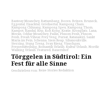
Banteay Meanchey
,
Battambang
,
Bozen
,
Brixen
,
Bruneck
,
Eggental
,
Eisacktal
,
Grödnertal
,
Kampong Cham
,
Kampong Chhnang
,
Kampong Speu
,
Kampong Thom
,
Kampot
,
Kandal
,
Kep
,
Koh Kong
,
Kratie
,
Kronplatz
,
Lana
,
Meran
,
Oddar Meanchey
,
Pailin
,
Phnom Penh
,
Phnom
Penh
,
Preah Vihear
,
Prey Veng
,
Pursat
,
Ratanakiri
,
Sankt
Maria im Pein
,
Schenna
,
Siem Reap
,
Sihanoukville
,
Sterzing
,
Stung Treng
,
Svay Rieng
,
Vinschgau
,
Pressemitteilung
,
Romantik Urlaub
,
Kultur Urlaub
,
Nordic
Walking Urlaub
,
Featured
,
Bauernhof
Törggelen in Südtirol: Ein
Fest für alle Sinne
Reise Stories Redaktion
Geschrieben von: