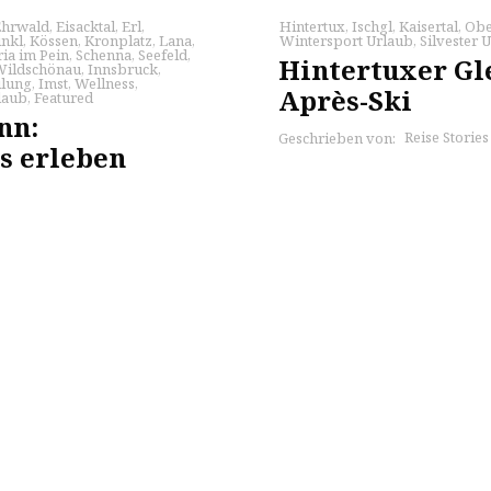
Ehrwald
,
Eisacktal
,
Erl
,
Hintertux
,
Ischgl
,
Kaisertal
,
Obe
inkl
,
Kössen
,
Kronplatz
,
Lana
,
Wintersport Urlaub
,
Silvester 
ia im Pein
,
Schenna
,
Seefeld
,
Hintertuxer Gl
Wildschönau
,
Innsbruck
,
ilung
,
Imst
,
Wellness
,
Après-Ski
laub
,
Featured
nn:
Reise Storie
Geschrieben von:
s erleben