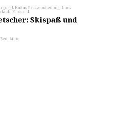
rgurgl
,
Kultur
,
Pressemitteilung
,
Imst
,
Urlaub
,
Featured
etscher: Skispaß und
s Redaktion