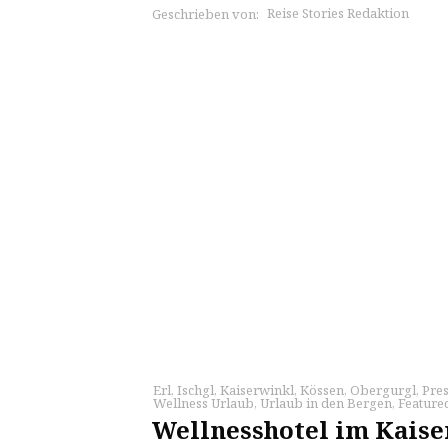
Reise Stories Redaktion
Geschrieben von:
Erl
,
Ischgl
,
Kaiserwinkl
,
Kössen
,
Obergurgl
,
Pres
Wellness Urlaub
,
Urlaub in den Bergen
,
Feature
Wellnesshotel im Kaise