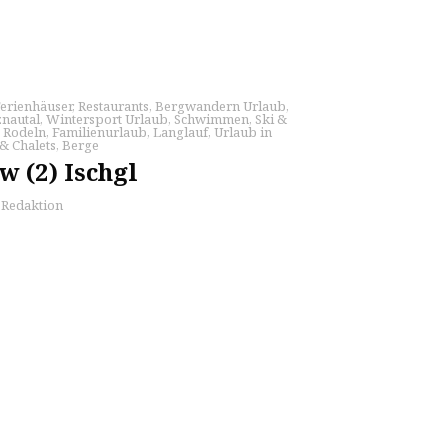
erienhäuser
,
Restaurants
,
Bergwandern Urlaub
,
nautal
,
Wintersport Urlaub
,
Schwimmen
,
Ski &
,
Rodeln
,
Familienurlaub
,
Langlauf
,
Urlaub in
& Chalets
,
Berge
 (2) Ischgl
s Redaktion