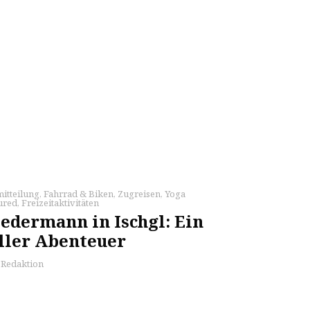
itteilung
,
Fahrrad & Biken
,
Zugreisen
,
Yoga
ured
,
Freizeitaktivitäten
edermann in Ischgl: Ein
ller Abenteuer
s Redaktion