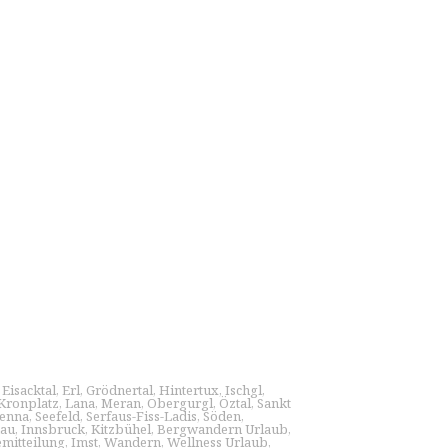
,
Eisacktal
,
Erl
,
Grödnertal
,
Hintertux
,
Ischgl
,
Kronplatz
,
Lana
,
Meran
,
Obergurgl
,
Öztal
,
Sankt
enna
,
Seefeld
,
Serfaus-Fiss-Ladis
,
Söden
,
nau
,
Innsbruck
,
Kitzbühel
,
Bergwandern Urlaub
,
emitteilung
,
Imst
,
Wandern
,
Wellness Urlaub
,