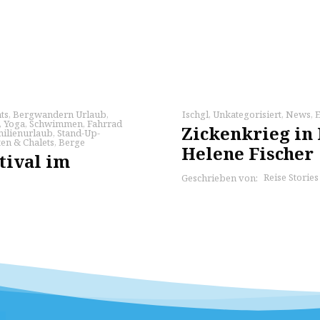
ts
,
Bergwandern Urlaub
,
Ischgl
,
Unkategorisiert
,
News
,
E
,
Yoga
,
Schwimmen
,
Fahrrad
Zickenkrieg in 
ilienurlaub
,
Stand-Up-
en & Chalets
,
Berge
Helene Fischer
tival im
Reise Storie
Geschrieben von: