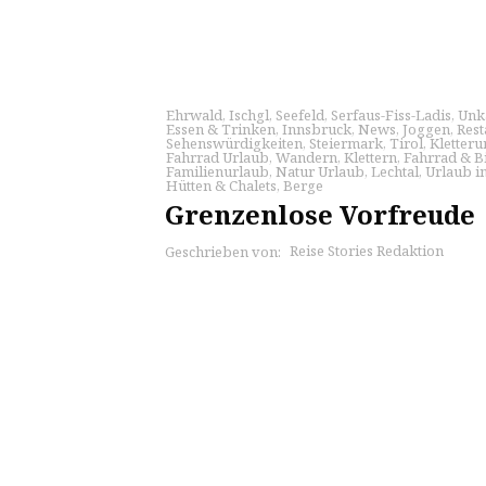
Ehrwald
,
Ischgl
,
Seefeld
,
Serfaus-Fiss-Ladis
,
Unka
Essen & Trinken
,
Innsbruck
,
News
,
Joggen
,
Rest
Sehenswürdigkeiten
,
Steiermark
,
Tirol
,
Kletteru
Fahrrad Urlaub
,
Wandern
,
Klettern
,
Fahrrad & B
Familienurlaub
,
Natur Urlaub
,
Lechtal
,
Urlaub i
Hütten & Chalets
,
Berge
Grenzenlose Vorfreude
Reise Stories Redaktion
Geschrieben von: