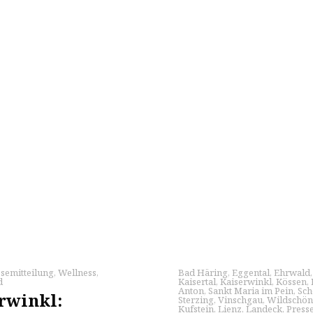
semitteilung
,
Wellness
,
Bad Häring
,
Eggental
,
Ehrwald
d
Kaisertal
,
Kaiserwinkl
,
Kössen
,
Anton
,
Sankt Maria im Pein
,
Sch
rwinkl:
Sterzing
,
Vinschgau
,
Wildschö
Kufstein
,
Lienz
,
Landeck
,
Press