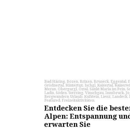
Bad Häring
,
Bozen
,
Brixen
,
Bruneck
,
Eggental
,
Grödnertal
,
Hintertux
,
Ischgl
,
Kaisertal
,
Kaiserw
Meran
,
Obergurgl
,
Öztal
,
Sankt Maria im Pein
,
S
Ladis
,
Söden
,
Sterzing
,
Vinschgau
,
Innsbruck
,
Jo
Bergwandern Urlaub
,
Kufstein
,
Lienz
,
Landeck
,
Featured
,
Freizeitaktivitäten
Entdecken Sie die beste
Alpen: Entspannung un
erwarten Sie