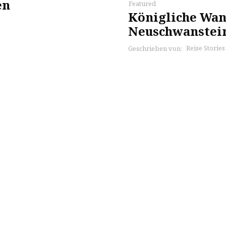
en
Featured
Königliche Wan
Neuschwanstei
Reise Storie
Geschrieben von: