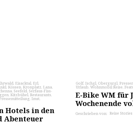
Ehrwald
,
Eisacktal
,
Erl
,
Golf
,
Ischgl
,
Obergurgl
,
Pressem
inkl
,
Kössen
,
Kronplatz
,
Lana
,
Urlaub
,
Wohnmobil Reise
,
Feat
chenna
,
Seefeld
,
Serfaus-Fiss-
E-Bike WM für J
ggen
,
Kitzbühel
,
Restaurants
,
Pressemitteilung
,
Imst
,
Wochenende vo
n Hotels in den
Reise Storie
Geschrieben von:
d Abenteuer