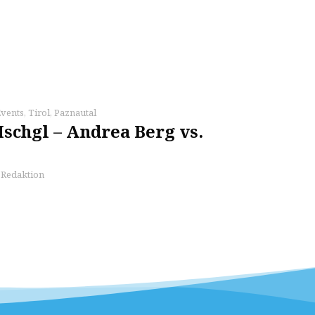
vents
,
Tirol
,
Paznautal
Ischgl – Andrea Berg vs.
s Redaktion