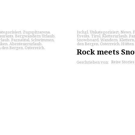
tegorisiert
,
Zugspitzarena
,
Ischgl
,
Unkategorisiert
,
News
,
F
aurants
,
Bergwandern Urlaub
,
Events
,
Tirol
,
Kletterurlaub
,
Paz
rlaub
,
Paznautal
,
Schwimmen
,
Snowboard
,
Wandern
,
Klettern
iken
,
Abenteuerurlaub
,
den Bergen
,
Österreich
,
Hütten 
n den Bergen
,
Österreich
,
Rock meets Snow
Reise Storie
Geschrieben von: