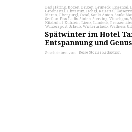
Bad Häring
,
Bozen
,
Brixen
,
Bruneck
,
Eggental
,
Grödnertal
,
Hintertux
,
Ischgl
,
Kaisertal
,
Kaiserw
Meran
,
Obergurgl
,
Öztal
,
Sankt Anton
,
Sankt Mar
Serfaus-Fiss-Ladis
,
Söden
,
Sterzing
,
Vinschgau
,
Kitzbühel
,
Kufstein
,
Lienz
,
Landeck
,
Pressemitte
Wintersport Urlaub
,
Winterurlaub
,
Wellness Ur
Spätwinter im Hotel Ta
Entspannung und Genus
Reise Stories Redaktion
Geschrieben von: