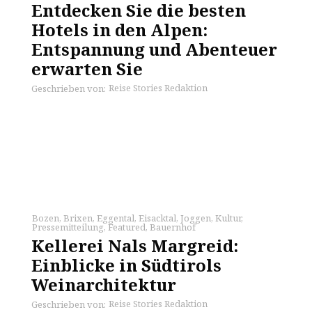
Entdecken Sie die besten
Hotels in den Alpen:
Entspannung und Abenteuer
erwarten Sie
Reise Stories Redaktion
Geschrieben von:
Bozen
,
Brixen
,
Eggental
,
Eisacktal
,
Joggen
,
Kultur
,
Pressemitteilung
,
Featured
,
Bauernhof
Kellerei Nals Margreid:
Einblicke in Südtirols
Weinarchitektur
Reise Stories Redaktion
Geschrieben von: