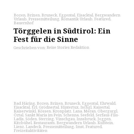
Bozen
,
Brixen
,
Bruneck
,
Eggental
,
Eisacktal
,
Bergwandern
Urlaub
,
Pressemitteilung
,
Romantik Urlaub
,
Featured
,
Bauernhof
Törggelen in Südtirol: Ein
Fest für die Sinne
Reise Stories Redaktion
Geschrieben von:
Bad Häring
,
Bozen
,
Brixen
,
Bruneck
,
Eggental
,
Ehrwald
,
Eisacktal
,
Erl
,
Grödnertal
,
Hintertux
,
Ischgl
,
Kaisertal
,
Kaiserwinkl
,
Kössen
,
Kronplatz
,
Lana
,
Meran
,
Obergurgl
,
Öztal
,
Sankt Maria im Pein
,
Schenna
,
Seefeld
,
Serfaus-Fiss-
Ladis
,
Söden
,
Sterzing
,
Vinschgau
,
Innsbruck
,
Joggen
,
Kitzbühel
,
Restaurants
,
Bergwandern Urlaub
,
Kufstein
,
Lienz
,
Landeck
,
Pressemitteilung
,
Imst
,
Featured
,
Freizeitaktivitäten