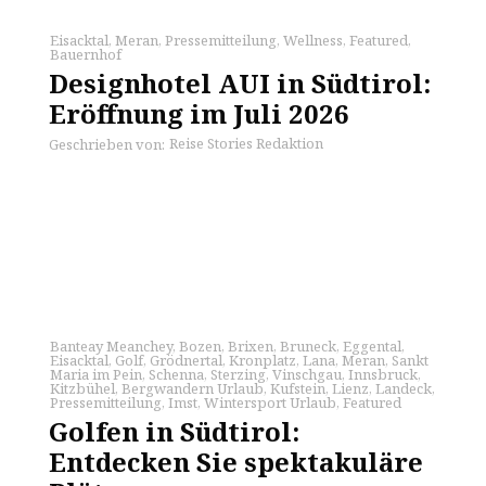
Eisacktal
,
Meran
,
Pressemitteilung
,
Wellness
,
Featured
,
Bauernhof
Designhotel AUI in Südtirol:
Eröffnung im Juli 2026
Reise Stories Redaktion
Geschrieben von:
Banteay Meanchey
,
Bozen
,
Brixen
,
Bruneck
,
Eggental
,
Eisacktal
,
Golf
,
Grödnertal
,
Kronplatz
,
Lana
,
Meran
,
Sankt
Maria im Pein
,
Schenna
,
Sterzing
,
Vinschgau
,
Innsbruck
,
Kitzbühel
,
Bergwandern Urlaub
,
Kufstein
,
Lienz
,
Landeck
,
Pressemitteilung
,
Imst
,
Wintersport Urlaub
,
Featured
Golfen in Südtirol:
Entdecken Sie spektakuläre