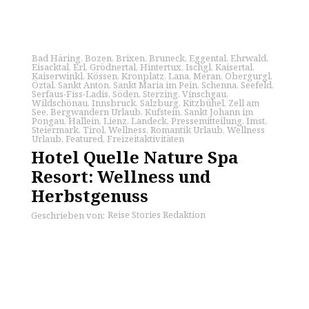
Bad Häring
,
Bozen
,
Brixen
,
Bruneck
,
Eggental
,
Ehrwald
,
Eisacktal
,
Erl
,
Grödnertal
,
Hintertux
,
Ischgl
,
Kaisertal
,
Kaiserwinkl
,
Kössen
,
Kronplatz
,
Lana
,
Meran
,
Obergurgl
,
Öztal
,
Sankt Anton
,
Sankt Maria im Pein
,
Schenna
,
Seefeld
,
Serfaus-Fiss-Ladis
,
Söden
,
Sterzing
,
Vinschgau
,
Wildschönau
,
Innsbruck
,
Salzburg
,
Kitzbühel
,
Zell am
See
,
Bergwandern Urlaub
,
Kufstein
,
Sankt Johann im
Pongau
,
Hallein
,
Lienz
,
Landeck
,
Pressemitteilung
,
Imst
,
Steiermark
,
Tirol
,
Wellness
,
Romantik Urlaub
,
Wellness
Urlaub
,
Featured
,
Freizeitaktivitäten
Hotel Quelle Nature Spa
Resort: Wellness und
Herbstgenuss
Reise Stories Redaktion
Geschrieben von: