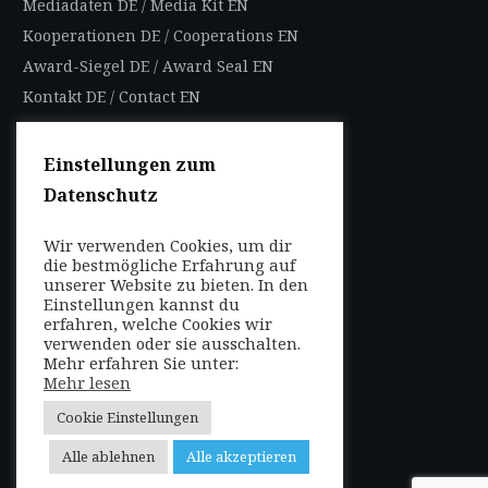
Mediadaten DE
/
Media Kit EN
Kooperationen DE
/
Cooperations EN
Award-Siegel DE
/
Award Seal EN
Kontakt DE
/
Contact EN
Impressum
Datenschutzbestimmungen
Einstellungen zum
Nutzungsbedingungen
Datenschutz
AGB
Wir verwenden Cookies, um dir
die bestmögliche Erfahrung auf
FOLGEN SIE UNS
unserer Website zu bieten. In den
Entdecken Sie weltweit
Einstellungen kannst du
mit uns die Highlights in
erfahren, welche Cookies wir
verwenden oder sie ausschalten.
jeder Region als Local
Mehr erfahren Sie unter:
Mehr lesen
oder auf Reisen!
Cookie Einstellungen
Alle ablehnen
Alle akzeptieren