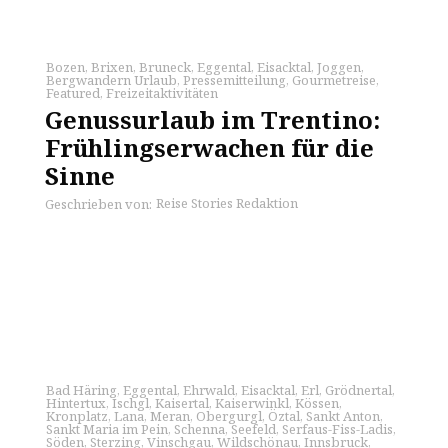
Bozen
,
Brixen
,
Bruneck
,
Eggental
,
Eisacktal
,
Joggen
,
Bergwandern Urlaub
,
Pressemitteilung
,
Gourmetreise
,
Featured
,
Freizeitaktivitäten
Genussurlaub im Trentino:
Frühlingserwachen für die
Sinne
Reise Stories Redaktion
Geschrieben von:
Bad Häring
,
Eggental
,
Ehrwald
,
Eisacktal
,
Erl
,
Grödnertal
,
Hintertux
,
Ischgl
,
Kaisertal
,
Kaiserwinkl
,
Kössen
,
Kronplatz
,
Lana
,
Meran
,
Obergurgl
,
Öztal
,
Sankt Anton
,
Sankt Maria im Pein
,
Schenna
,
Seefeld
,
Serfaus-Fiss-Ladis
,
Söden
,
Sterzing
,
Vinschgau
,
Wildschönau
,
Innsbruck
,