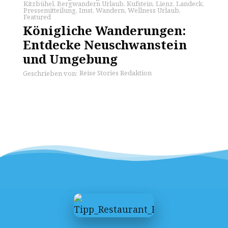
Kitzbühel
,
Bergwandern Urlaub
,
Kufstein
,
Lienz
,
Landeck
,
Pressemitteilung
,
Imst
,
Wandern
,
Wellness Urlaub
,
Featured
Königliche Wanderungen:
Entdecke Neuschwanstein
und Umgebung
Reise Stories Redaktion
Geschrieben von: