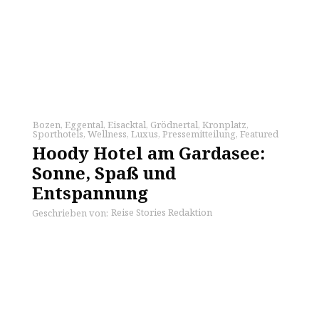
Bozen
,
Eggental
,
Eisacktal
,
Grödnertal
,
Kronplatz
,
Sporthotels
,
Wellness
,
Luxus
,
Pressemitteilung
,
Featured
Hoody Hotel am Gardasee:
Sonne, Spaß und
Entspannung
Reise Stories Redaktion
Geschrieben von: