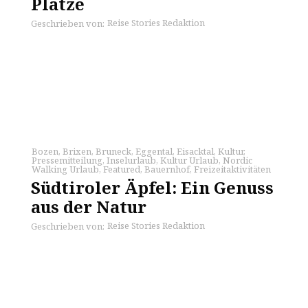
Plätze
Reise Stories Redaktion
Geschrieben von:
Bozen
,
Brixen
,
Bruneck
,
Eggental
,
Eisacktal
,
Kultur
,
Pressemitteilung
,
Inselurlaub
,
Kultur Urlaub
,
Nordic
Walking Urlaub
,
Featured
,
Bauernhof
,
Freizeitaktivitäten
Südtiroler Äpfel: Ein Genuss
aus der Natur
Reise Stories Redaktion
Geschrieben von: