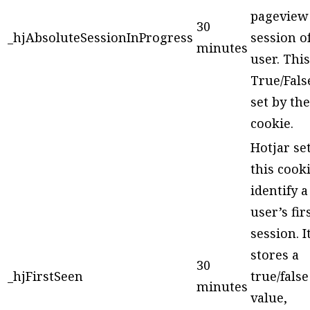
pageview
30
_hjAbsoluteSessionInProgress
session of
minutes
user. This
True/Fals
set by the
cookie.
Hotjar se
this cooki
identify 
user’s fir
session. I
stores a
30
_hjFirstSeen
true/false
minutes
value,