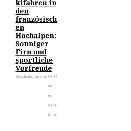
kifahren in
den
französisch
en
Hochalpen:
Sonniger
Firn und
sportliche
Vorfreude
Reise
Geschrieben von:
Stori
es
Reda
ktion