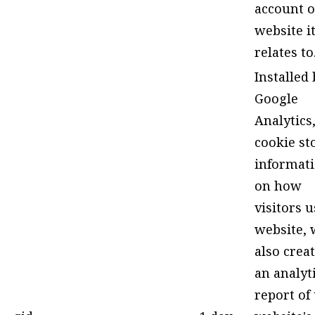
account o
website i
relates to
Installed 
Google
Analytics,
cookie st
informat
on how
visitors u
website, 
also crea
an analyt
report of