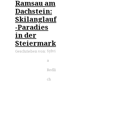
Ramsau am
Dachstein:
Skilanglauf
-Paradies
in der
Steiermark
Sylvi
Geschrieben von:
a
Redli
ch