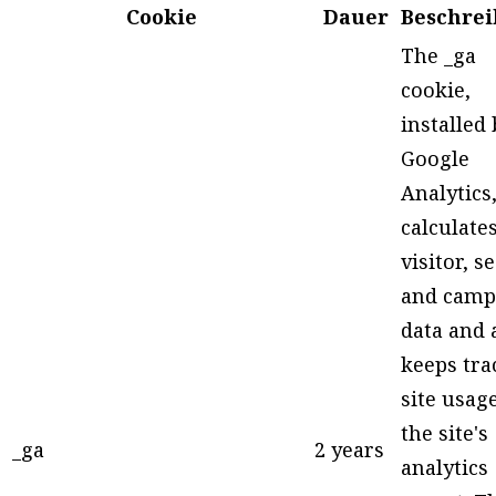
Cookie
Dauer
Beschre
The _ga
cookie,
installed 
Google
Analytics
calculate
visitor, s
and camp
data and 
keeps tra
site usage
the site's
_ga
2 years
analytics