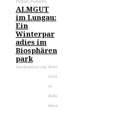
Urlaub
,
Featured
ALMGUT
im Lungau:
Ein
Winterpar
adies im
Biosphären
park
Reise
Geschrieben von:
Stori
es
Reda
ktion