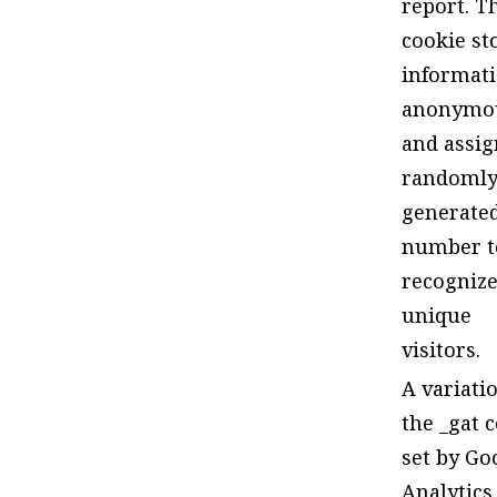
report. T
cookie st
informat
anonymo
and assig
randoml
generate
number t
recogniz
unique
visitors.
A variati
the _gat 
set by Go
Analytics