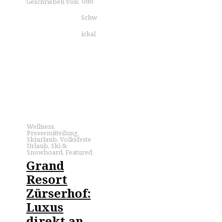
Udo
Geschrieben von:
Schw
ickal
Wellness
,
Pressemitteilung
,
Skiurlaub
,
Volksfeste
Urlaub
,
Ski &
Snowboard
,
Featured
Grand
Resort
Zürserhof:
Luxus
direkt an