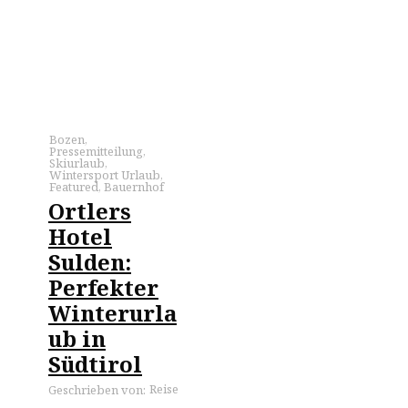
Bozen
,
Pressemitteilung
,
Skiurlaub
,
Wintersport Urlaub
,
Featured
,
Bauernhof
Ortlers
Hotel
Sulden:
Perfekter
Winterurla
ub in
Südtirol
Reise
Geschrieben von: