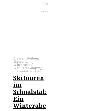
Reda
ktion
Pressemitteilung
,
Skiurlaub
,
Winterurlaub
,
Featured
,
Camping
,
Freizeitaktivitäten
Skitouren
im
Schnalstal:
Ein
Winterabe