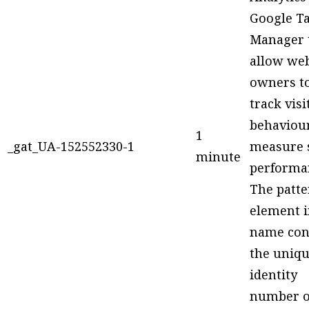
Google T
Manager 
allow web
owners t
track visi
behaviou
1
_gat_UA-152552330-1
measure 
minute
performa
The patte
element i
name con
the uniq
identity
number o