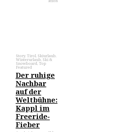
ktion
Story
,
Tirol
,
Skiurlaub
,
Winterurlaub
,
Ski &
Snowboard
,
Top
Featured
Der ruhige
Nachbar
auf der
Weltbühne:
Kappl im
Freeride-
Fieber