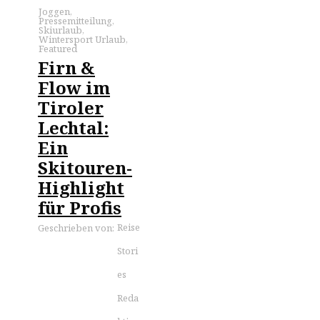
Joggen
,
Pressemitteilung
,
Skiurlaub
,
Wintersport Urlaub
,
Featured
Firn &
Flow im
Tiroler
Lechtal:
Ein
Skitouren-
Highlight
für Profis
Reise
Geschrieben von:
Stori
es
Reda