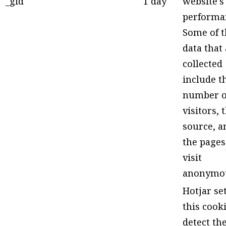
_gid
1 day
website's
performa
Some of t
data that
collected
include t
number o
visitors, 
source, a
the pages
visit
anonymou
Hotjar se
this cooki
detect the