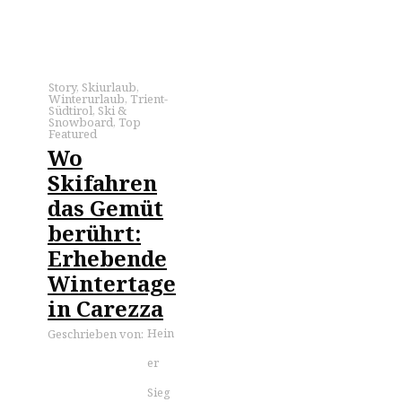
Story
,
Skiurlaub
,
Winterurlaub
,
Trient-
Südtirol
,
Ski &
Snowboard
,
Top
Featured
Wo
Skifahren
das Gemüt
berührt:
Erhebende
Wintertage
in Carezza
Hein
Geschrieben von:
er
Sieg