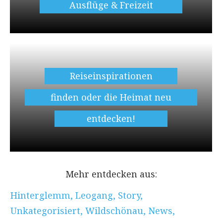
Ausflüge & Freizeit
Reiseinspirationen
finden oder die Heimat neu
entdecken!
Mehr entdecken aus:
Hinterglemm
,
Leogang
,
Story
,
Unkategorisiert
,
Wildschönau
,
News
,