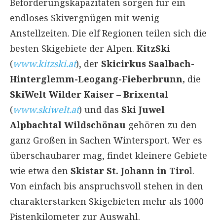
Beförderungskapazitäten sorgen für ein
endloses Skivergnügen mit wenig
Anstellzeiten. Die elf Regionen teilen sich die
besten Skigebiete der Alpen.
KitzSki
(
www.kitzski.at
), der
Skicirkus Saalbach-
Hinterglemm-Leogang-Fieberbrunn,
die
SkiWelt Wilder Kaiser – Brixental
(
www.skiwelt.at
) und das
Ski Juwel
Alpbachtal Wildschönau
gehören zu den
ganz Großen in Sachen Wintersport. Wer es
überschaubarer mag, findet kleinere Gebiete
wie etwa den
Skistar St. Johann in Tiro
l.
Von einfach bis anspruchsvoll stehen in den
charakterstarken Skigebieten mehr als 1000
Pistenkilometer zur Auswahl.