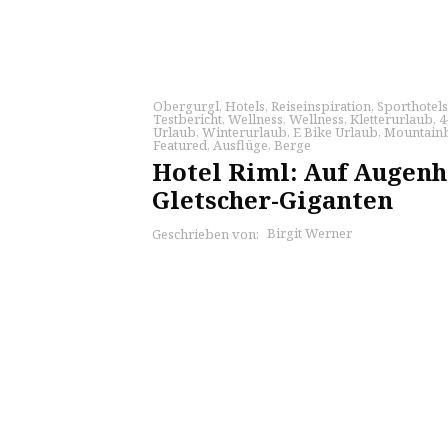
Obergurgl
,
Hotels
,
Reiseinspiration
,
Sporthotels
Testbericht
,
Wellness
,
Wellness
,
Kletterurlaub
,
4
Urlaub
,
Winterurlaub
,
E Bike Urlaub
,
Mountainb
Featured
,
Ausflüge
,
Berge
Hotel Riml: Auf Augenh
Gletscher-Giganten
Birgit Werner
Geschrieben von: