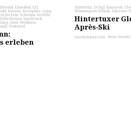
Ehrwald
,
Eisacktal
,
Erl
,
Hintertux
,
Ischgl
,
Kaisertal
,
Obe
inkl
,
Kössen
,
Kronplatz
,
Lana
,
Wintersport Urlaub
,
Silvester 
ia im Pein
,
Schenna
,
Seefeld
,
Hintertuxer Gl
Wildschönau
,
Innsbruck
,
ilung
,
Imst
,
Wellness
,
Après-Ski
laub
,
Featured
nn:
Reise Storie
Geschrieben von:
s erleben