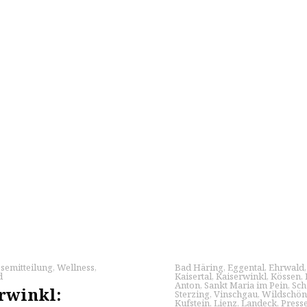
semitteilung
,
Wellness
,
Bad Häring
,
Eggental
,
Ehrwald
d
Kaisertal
,
Kaiserwinkl
,
Kössen
,
Anton
,
Sankt Maria im Pein
,
Sch
rwinkl:
Sterzing
,
Vinschgau
,
Wildschö
Kufstein
,
Lienz
,
Landeck
,
Press