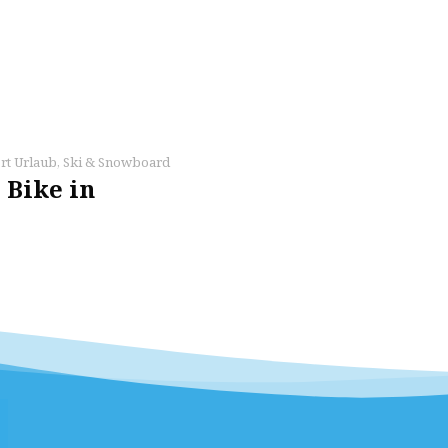
rt Urlaub
,
Ski & Snowboard
 Bike in