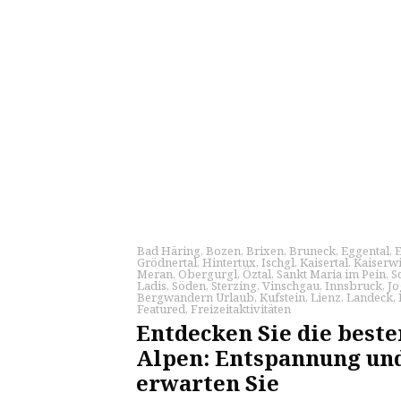
Bad Häring
,
Bozen
,
Brixen
,
Bruneck
,
Eggental
,
Grödnertal
,
Hintertux
,
Ischgl
,
Kaisertal
,
Kaiserw
Meran
,
Obergurgl
,
Öztal
,
Sankt Maria im Pein
,
S
Ladis
,
Söden
,
Sterzing
,
Vinschgau
,
Innsbruck
,
Jo
Bergwandern Urlaub
,
Kufstein
,
Lienz
,
Landeck
,
Featured
,
Freizeitaktivitäten
Entdecken Sie die beste
Alpen: Entspannung un
erwarten Sie