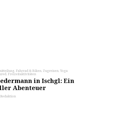
itteilung
,
Fahrrad & Biken
,
Zugreisen
,
Yoga
ured
,
Freizeitaktivitäten
edermann in Ischgl: Ein
ller Abenteuer
s Redaktion