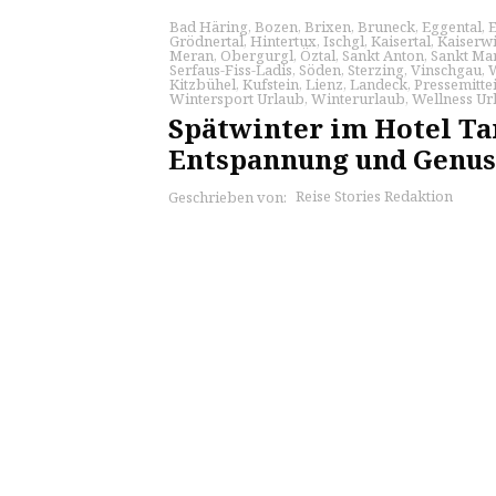
Bad Häring
,
Bozen
,
Brixen
,
Bruneck
,
Eggental
,
Grödnertal
,
Hintertux
,
Ischgl
,
Kaisertal
,
Kaiserw
Meran
,
Obergurgl
,
Öztal
,
Sankt Anton
,
Sankt Mar
Serfaus-Fiss-Ladis
,
Söden
,
Sterzing
,
Vinschgau
,
Kitzbühel
,
Kufstein
,
Lienz
,
Landeck
,
Pressemitte
Wintersport Urlaub
,
Winterurlaub
,
Wellness Ur
Spätwinter im Hotel Ta
Entspannung und Genus
Reise Stories Redaktion
Geschrieben von: