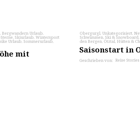
,
Bergwandern Urlaub
,
Obergurgl
,
Unkategorisiert
,
Ne
-Sterne
,
Skiurlaub
,
Wintersport
Schwimmen
,
Ski & Snowboard
ike Urlaub
,
Sommerurlaub
,
den Bergen
,
Ötztal
,
Hütten & Ch
Saisonstart in
öhe mit
Reise Storie
Geschrieben von: