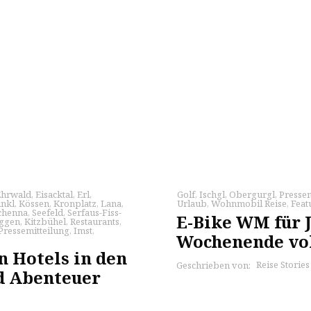
Ehrwald
,
Eisacktal
,
Erl
,
Golf
,
Ischgl
,
Obergurgl
,
Pressem
inkl
,
Kössen
,
Kronplatz
,
Lana
,
Urlaub
,
Wohnmobil Reise
,
Feat
chenna
,
Seefeld
,
Serfaus-Fiss-
E-Bike WM für J
ggen
,
Kitzbühel
,
Restaurants
,
Pressemitteilung
,
Imst
,
Wochenende vo
n Hotels in den
Reise Storie
Geschrieben von:
d Abenteuer