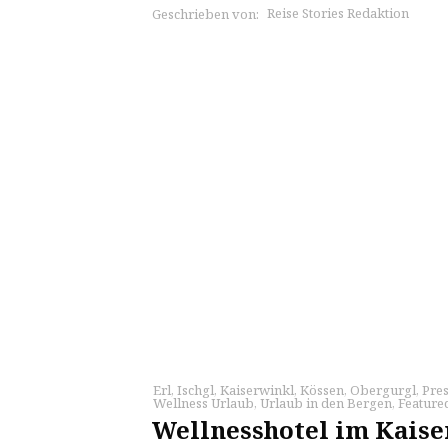
Reise Stories Redaktion
Geschrieben von:
Erl
,
Ischgl
,
Kaiserwinkl
,
Kössen
,
Obergurgl
,
Pres
Wellness Urlaub
,
Urlaub in den Bergen
,
Feature
Wellnesshotel im Kaise