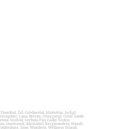
,
Eisacktal
,
Erl
,
Grödnertal
,
Hintertux
,
Ischgl
,
Kronplatz
,
Lana
,
Meran
,
Obergurgl
,
Öztal
,
Sankt
enna
,
Seefeld
,
Serfaus-Fiss-Ladis
,
Söden
,
nau
,
Innsbruck
,
Kitzbühel
,
Bergwandern Urlaub
,
emitteilung
,
Imst
,
Wandern
,
Wellness Urlaub
,