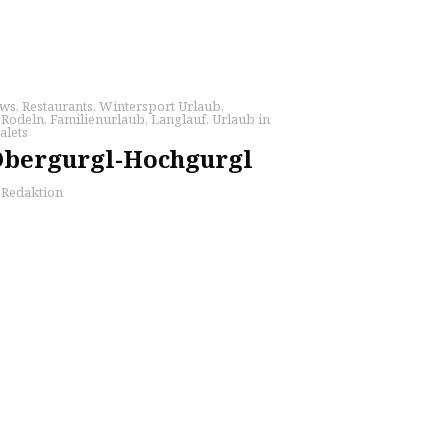
ws
,
Restaurants
,
Wintersport Urlaub
,
,
Rodeln
,
Familienurlaub
,
Langlauf
,
Urlaub in
alets
 Obergurgl-Hochgurgl
s Redaktion