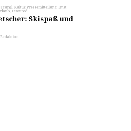
rgurgl
,
Kultur
,
Pressemitteilung
,
Imst
,
Urlaub
,
Featured
etscher: Skispaß und
s Redaktion