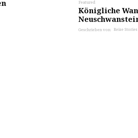
en
Featured
Königliche Wan
Neuschwanstei
Reise Storie
Geschrieben von: