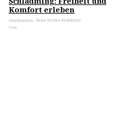
Schladming: Freiheit und
Komfort erleben
Reise Stories Redaktion
Geschrieben
von: