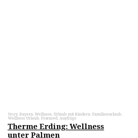
Story
,
Bayern
,
Wellness
,
Urlaub mit Kindern
,
Familienurlaub
,
Wellness Urlaub
,
Featured
,
Ausflüge
Therme Erding: Wellness
unter Palmen