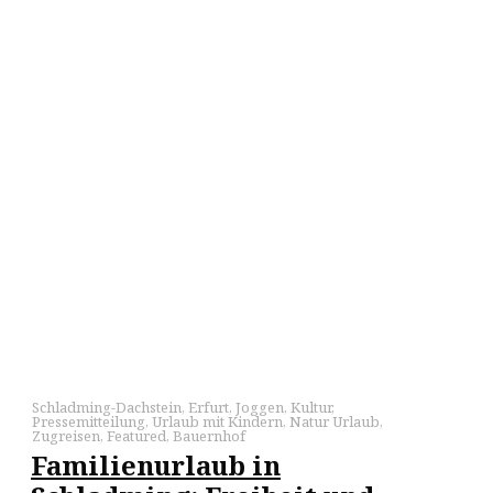
Schladming-Dachstein
,
Erfurt
,
Joggen
,
Kultur
,
Pressemitteilung
,
Urlaub mit Kindern
,
Natur Urlaub
,
Zugreisen
,
Featured
,
Bauernhof
Familienurlaub in