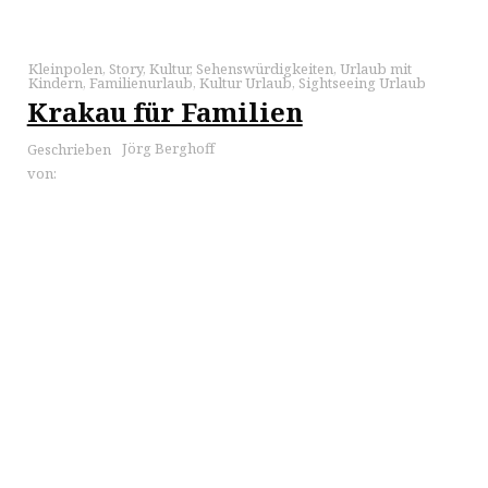
Kleinpolen
,
Story
,
Kultur
,
Sehenswürdigkeiten
,
Urlaub mit
Kindern
,
Familienurlaub
,
Kultur Urlaub
,
Sightseeing Urlaub
Krakau für Familien
Jörg Berghoff
Geschrieben
von: