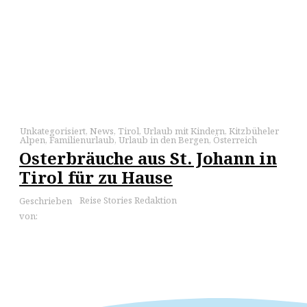
Unkategorisiert
,
News
,
Tirol
,
Urlaub mit Kindern
,
Kitzbüheler
Alpen
,
Familienurlaub
,
Urlaub in den Bergen
,
Österreich
Osterbräuche aus St. Johann in
Tirol für zu Hause
Reise Stories Redaktion
Geschrieben
von: