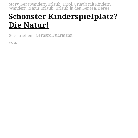
Story
,
Bergwandern Urlaub
,
Tirol
,
Urlaub mit Kindern
,
Wandern
,
Natur Urlaub
,
Urlaub in den Bergen
,
Berge
Schönster Kinderspielplatz?
Die Natur!
Gerhard Fuhrmann
Geschrieben
von: