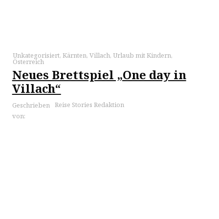
Unkategorisiert
,
Kärnten
,
Villach
,
Urlaub mit Kindern
,
Österreich
Neues Brettspiel „One day in
Villach“
Reise Stories Redaktion
Geschrieben
von: