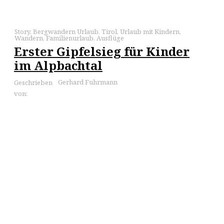
Story
,
Bergwandern Urlaub
,
Tirol
,
Urlaub mit Kindern
,
Wandern
,
Familienurlaub
,
Ausflüge
Erster Gipfelsieg für Kinder
im Alpbachtal
Gerhard Fuhrmann
Geschrieben
von: