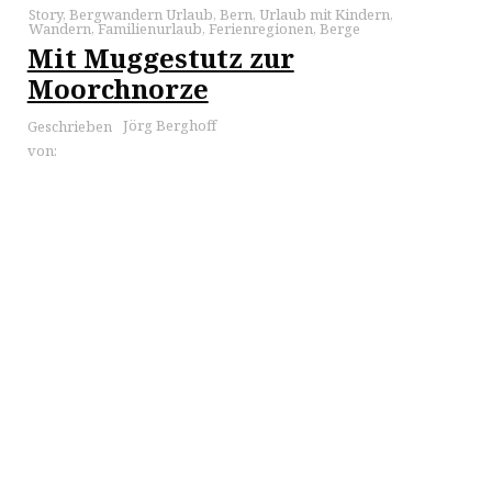
Story
,
Bergwandern Urlaub
,
Bern
,
Urlaub mit Kindern
,
Wandern
,
Familienurlaub
,
Ferienregionen
,
Berge
Mit Muggestutz zur
Moorchnorze
Jörg Berghoff
Geschrieben
von: