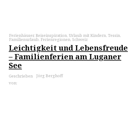
Ferienhäuser
,
Reiseinspiration
,
Urlaub mit Kindern
,
Tessin
,
Familienurlaub
,
Ferienregionen
,
Schweiz
Leichtigkeit und Lebensfreude
– Familienferien am Luganer
See
Jörg Berghoff
Geschrieben
von: