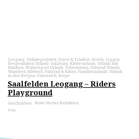
Leogang
,
Unkategorisiert
,
Essen & Trinken
,
Hotels
,
Joggen
,
Bergwandern Urlaub
,
Salzburg
,
Kletterurlaub
,
Urlaub mit
Kindern
,
Wintersport Urlaub
,
Schwimmen
,
Fahrrad Urlaub
,
Wandern
,
Klettern
,
Fahrrad & Biken
,
Familienurlaub
,
Urlaub
in den Bergen
,
Österreich
,
Berge
Saalfelden Leogang – Riders
Playground
Reise Stories Redaktion
Geschrieben
von: