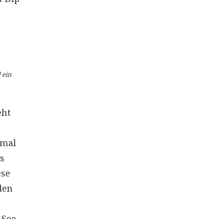
 ein
eht
e
hmal
es
ese
den
 See,