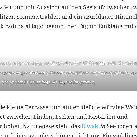
hlafen und mit Aussicht auf den See aufzuwachen, 
blitzen Sonnenstrahlen und ein azurblauer Himme
ak radura al lago beginnt der Tag im Einklang mit 
otto le stelle“ genannt, wurden im Sommer 2017 fertiggestellt. Konzipier
nograph Roger Aeschbach. Sie sind aus Lärchen- und Zirbenholz gefertigt
e sich optisch in die umliegende Gegend integrieren.
 die kleine Terrasse und atmen tief die würzige Wal
tet zwischen Linden, Eschen und Kastanien und
er hohen Naturwiese steht das
Biwak
in
Seeboden 
ee auf einer wunderschönen Lichtung. Ein wohlige