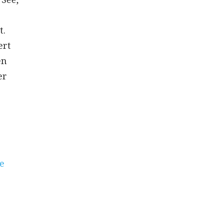
t.
ert
en
er
e