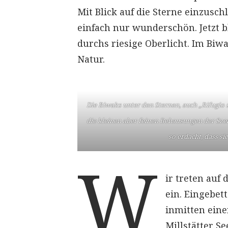
Mit Blick auf die Sterne einzusc
einfach nur wunderschön. Jetzt 
durchs riesige Oberlicht. Im Biw
Natur.
Die Biwaks unter den Sternen, auch „Rifugio s
die kleinen aber feinen Behausungen der Sze
so erdacht, dass si
W
ir treten auf
ein. Eingebet
inmitten ein
Millstätter S