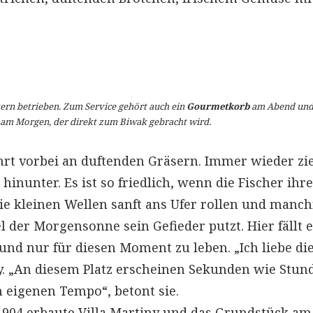
ern betrieben. Zum Service gehört auch ein
Gourmetkorb
am Abend und
am Morgen, der direkt zum Biwak gebracht wird.
rt vorbei an duftenden Gräsern. Immer wieder zi
inunter. Es ist so friedlich, wenn die Fischer ihr
ie kleinen Wellen sanft ans Ufer rollen und manc
 der Morgensonne sein Gefieder putzt. Hier fällt 
nd nur für diesen Moment zu leben. „Ich liebe di
y. „An diesem Platz erscheinen Sekunden wie Stun
 eigenen Tempo“, betont sie.
e 1904 erbaute Villa Martiny und das Grundstück am