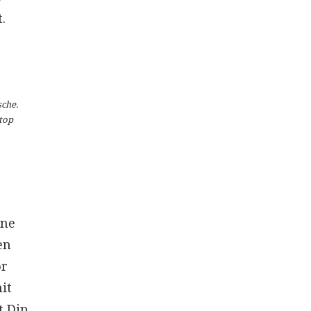
.
sche.
top
rne
en
or
it
t Dip