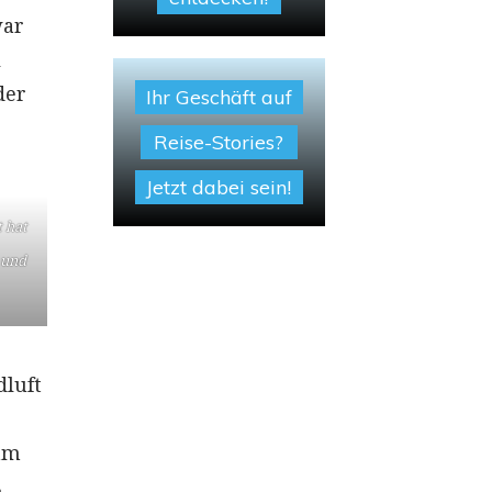
war
l
der
Ihr Geschäft auf
Reise-Stories?
Jetzt dabei sein!
t hat
 und
dluft
am
s