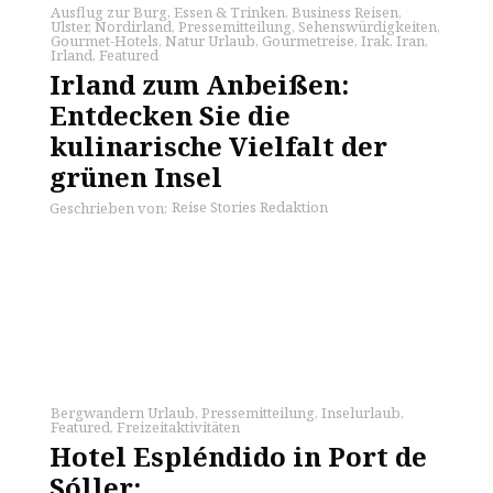
Ausflug zur Burg
,
Essen & Trinken
,
Business Reisen
,
Ulster
,
Nordirland
,
Pressemitteilung
,
Sehenswürdigkeiten
,
Gourmet-Hotels
,
Natur Urlaub
,
Gourmetreise
,
Irak
,
Iran
,
Irland
,
Featured
Irland zum Anbeißen:
Entdecken Sie die
kulinarische Vielfalt der
grünen Insel
Reise Stories Redaktion
Geschrieben von:
Bergwandern Urlaub
,
Pressemitteilung
,
Inselurlaub
,
Featured
,
Freizeitaktivitäten
Hotel Espléndido in Port de
Sóller: