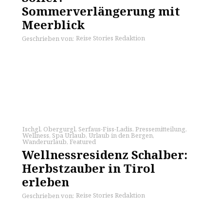
Sommerverlängerung mit
Meerblick
Reise Stories Redaktion
Geschrieben von:
Ischgl
,
Obergurgl
,
Serfaus-Fiss-Ladis
,
Pressemitteilung
,
Wellness
,
Spa Urlaub
,
Urlaub in den Bergen
,
Wanderurlaub
,
Featured
Wellnessresidenz Schalber:
Herbstzauber in Tirol
erleben
Reise Stories Redaktion
Geschrieben von: