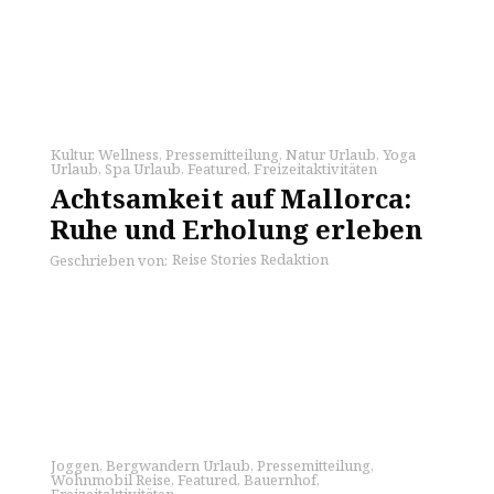
Kultur
,
Wellness
,
Pressemitteilung
,
Natur Urlaub
,
Yoga
Urlaub
,
Spa Urlaub
,
Featured
,
Freizeitaktivitäten
Achtsamkeit auf Mallorca:
Ruhe und Erholung erleben
Reise Stories Redaktion
Geschrieben von:
Joggen
,
Bergwandern Urlaub
,
Pressemitteilung
,
Wohnmobil Reise
,
Featured
,
Bauernhof
,
Freizeitaktivitäten