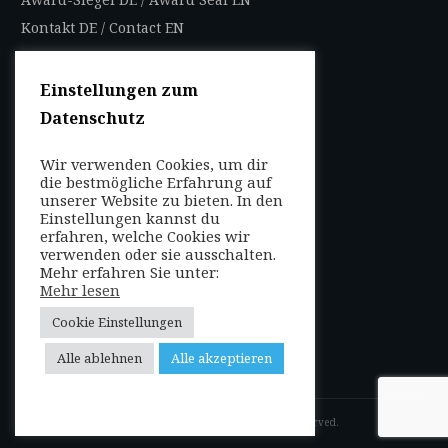
Kontakt DE
/
Contact EN
Impressum
Datenschutzbestimmungen
Einstellungen zum
Nutzungsbedingungen
Datenschutz
AGB
Wir verwenden Cookies, um dir
die bestmögliche Erfahrung auf
FOLGEN SIE UNS
unserer Website zu bieten. In den
Entdecken Sie weltweit
Einstellungen kannst du
mit uns die Highlights in
erfahren, welche Cookies wir
verwenden oder sie ausschalten.
jeder Region als Local
Mehr erfahren Sie unter:
Mehr lesen
oder auf Reisen!
Cookie Einstellungen
Alle ablehnen
Alle akzeptieren
Copyright
2026
VIP-Studios
, all rights reserved.