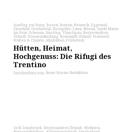
Ausflug zur Burg
,
Bozen
,
Brixen
,
Bruneck
,
Eggental
,
Eisacktal
,
Grödnertal
,
Kronplatz
,
Lana
,
Meran
,
Sankt Maria
im Pein
,
Schenna
,
Sterzing
,
Vinschgau
,
Bergwandern
Urlaub
,
Pressemitteilung
,
Romantik Urlaub
,
Featured
,
Hütten & Chalets
,
Almhütten
,
Frühstück
Hütten, Heimat,
Hochgenuss: Die Rifugi des
Trentino
Reise Stories Redaktion
Geschrieben von:
Golf
,
Innsbruck
,
Bergwandern Urlaub
,
Wellness
,
Pressemitteilung
,
Abenteuerurlaub
,
Inselurlaub
,