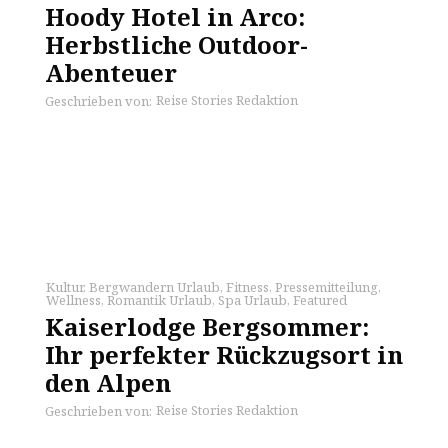
Hoody Hotel in Arco:
Herbstliche Outdoor-
Abenteuer
Reise Stories Redaktion
Geschrieben von:
Kultur
,
Bergwandern Urlaub
,
Fitness
,
Pressemitteilung
,
Wellness
,
Romantik Urlaub
,
Spa Urlaub
,
Featured
Kaiserlodge Bergsommer:
Ihr perfekter Rückzugsort in
den Alpen
Reise Stories Redaktion
Geschrieben von: