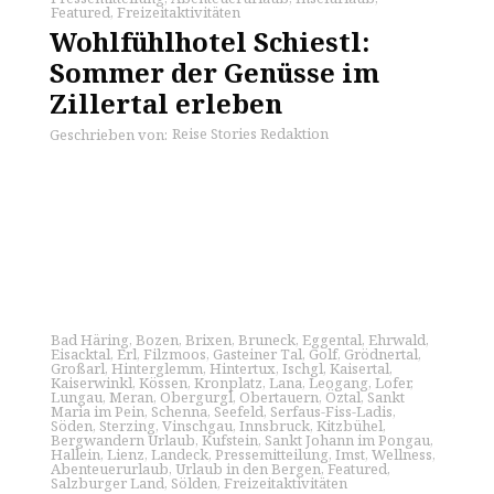
Featured
,
Freizeitaktivitäten
Wohlfühlhotel Schiestl:
Sommer der Genüsse im
Zillertal erleben
Reise Stories Redaktion
Geschrieben von:
Bad Häring
,
Bozen
,
Brixen
,
Bruneck
,
Eggental
,
Ehrwald
,
Eisacktal
,
Erl
,
Filzmoos
,
Gasteiner Tal
,
Golf
,
Grödnertal
,
Großarl
,
Hinterglemm
,
Hintertux
,
Ischgl
,
Kaisertal
,
Kaiserwinkl
,
Kössen
,
Kronplatz
,
Lana
,
Leogang
,
Lofer
,
Lungau
,
Meran
,
Obergurgl
,
Obertauern
,
Öztal
,
Sankt
Maria im Pein
,
Schenna
,
Seefeld
,
Serfaus-Fiss-Ladis
,
Söden
,
Sterzing
,
Vinschgau
,
Innsbruck
,
Kitzbühel
,
Bergwandern Urlaub
,
Kufstein
,
Sankt Johann im Pongau
,
Hallein
,
Lienz
,
Landeck
,
Pressemitteilung
,
Imst
,
Wellness
,
Abenteuerurlaub
,
Urlaub in den Bergen
,
Featured
,
Salzburger Land
,
Sölden
,
Freizeitaktivitäten