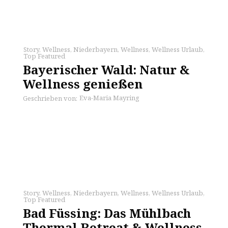
Story
,
Wellness
,
Niederbayern
,
Wellness
,
Wellness Urlaub
,
Top Featured
Bayerischer Wald: Natur &
Wellness genießen
Eva-Maria Mayring
Geschrieben von:
Story
,
Wellness
,
Niederbayern
,
Wellness
,
Wellness Urlaub
,
Top Featured
Bad Füssing: Das Mühlbach
Thermal Retreat & Wellness