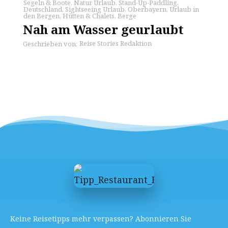
Segeln & Boote
,
Natur Urlaub
,
Stand-Up-Paddling
,
Deutschland
,
Sightseeing Urlaub
,
Oberbayern
,
Urlaub in
den Bergen
,
Hütten & Chalets
,
Berge
Nah am Wasser geurlaubt
Reise Stories Redaktion
Geschrieben von:
Keine Reisetipps mehr verpassen? Abonnieren Sie