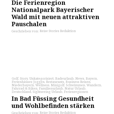
Die Ferienregion
Nationalpark Bayerischer
Wald mit neuen attraktiven
Pauschalen
Reise Stories Redaktion
Geschrieben von:
Golf
,
Story
,
Unkategorisiert
,
Badeurlaub
,
News
,
Bayern
,
Ferienhäuser
,
Joggen
,
Restaurants
,
Business Reisen
,
Niederbayern
,
Wellness
,
Minigolf
,
Schwimmen
,
Wandern
,
Fahrrad & Biken
,
Familienurlaub
,
Natur Urlaub
,
Deutschland
,
Sightseeing Urlaub
,
Ferienregionen
In Bad Füssing Gesundheit
und Wohlbefinden stärken
Reise Stories Redaktion
Geschrieben von: