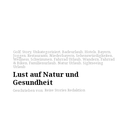
Golf
,
Story
,
Unkategorisiert
,
Badeurlaub
,
Hotels
,
Bayern
,
Joggen
,
Restaurants
,
Niederbayern
,
Sehenswürdigkeiten
,
Wellness
,
Schwimmen
,
Fahrrad Urlaub
,
Wandern
,
Fahrrad
& Biken
,
Familienurlaub
,
Natur Urlaub
,
Sightseeing
Urlaub
Lust auf Natur und
Gesundheit
Reise Stories Redaktion
Geschrieben von: