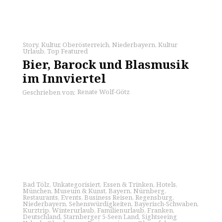
Story
,
Kultur
,
Oberösterreich
,
Niederbayern
,
Kultur
Urlaub
,
Top Featured
Bier, Barock und Blasmusik
im Innviertel
Renate Wolf-Götz
Geschrieben von:
Bad Tölz
,
Unkategorisiert
,
Essen & Trinken
,
Hotels
,
München
,
Museum & Kunst
,
Bayern
,
Nürnberg
,
Restaurants
,
Events
,
Business Reisen
,
Regensburg
,
Niederbayern
,
Sehenswürdigkeiten
,
Bayerisch-Schwaben
,
Kurztrip
,
Winterurlaub
,
Familienurlaub
,
Franken
,
Deutschland
,
Starnberger 5-Seen Land
,
Sightseeing