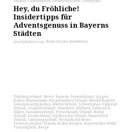
Urlaub
,
Oberbayern
,
Ferienregionen
,
Oberpfalz
Hey, du Fröhliche!
Insidertipps für
Adventsgenuss in Bayerns
Städten
Reise Stories Redaktion
Geschrieben von:
Unkategorisiert
,
News
,
Bayern
,
Ferienhäuser
,
Joggen
,
Kultur
,
Restaurants
,
Bergwandern Urlaub
,
Niederbayern
,
Sehenswürdigkeiten
,
Kletterurlaub
,
Schwimmen
,
Fahrrad
Urlaub
,
Sommerurlaub
,
Wandern
,
Klettern
,
Fahrrad &
Biken
,
Familienurlaub
,
Freizeitpark Urlaub
,
Natur
Urlaub
,
Deutschland
,
Sightseeing Urlaub
,
Bauernhof
Urlaub
,
Campingurlaub
,
Wohnmobil Reise
,
Ferienregionen
,
Urlaub in den Bergen
,
Bayerischer Wald
,
Freizeitpark
,
Berge