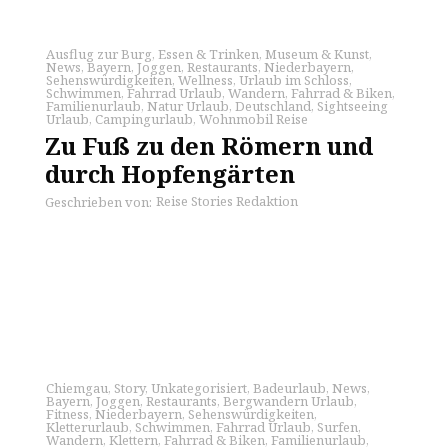
Ausflug zur Burg
,
Essen & Trinken
,
Museum & Kunst
,
News
,
Bayern
,
Joggen
,
Restaurants
,
Niederbayern
,
Sehenswürdigkeiten
,
Wellness
,
Urlaub im Schloss
,
Schwimmen
,
Fahrrad Urlaub
,
Wandern
,
Fahrrad & Biken
,
Familienurlaub
,
Natur Urlaub
,
Deutschland
,
Sightseeing
Urlaub
,
Campingurlaub
,
Wohnmobil Reise
Zu Fuß zu den Römern und
durch Hopfengärten
Reise Stories Redaktion
Geschrieben von:
Chiemgau
,
Story
,
Unkategorisiert
,
Badeurlaub
,
News
,
Bayern
,
Joggen
,
Restaurants
,
Bergwandern Urlaub
,
Fitness
,
Niederbayern
,
Sehenswürdigkeiten
,
Kletterurlaub
,
Schwimmen
,
Fahrrad Urlaub
,
Surfen
,
Wandern
,
Klettern
,
Fahrrad & Biken
,
Familienurlaub
,