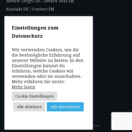
Award-Siegel DE
/
Award Seal EN
Kontakt DE
/
Contact EN
Impressum
Datenschutzbestimmungen
Einstellungen zum
Nutzungsbedingungen
Datenschutz
AGB
Wir verwenden Cookies, um dir
die bestmögliche Erfahrung auf
FOLGEN SIE UNS
unserer Website zu bieten. In den
Entdecken Sie weltweit
Einstellungen kannst du
mit uns die Highlights in
erfahren, welche Cookies wir
verwenden oder sie ausschalten.
jeder Region als Local
Mehr erfahren Sie unter:
Mehr lesen
oder auf Reisen!
Cookie Einstellungen
Alle ablehnen
Alle akzeptieren
Copyright
2026
VIP-Studios
, all rights reserved.