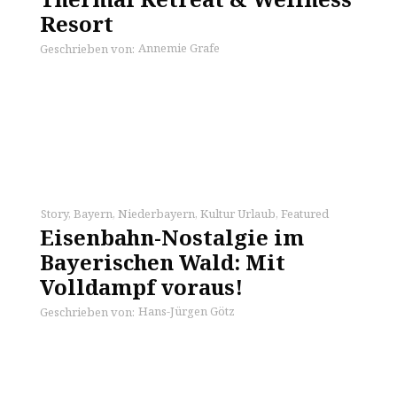
Resort
Annemie Grafe
Geschrieben von:
Story
,
Bayern
,
Niederbayern
,
Kultur Urlaub
,
Featured
Eisenbahn-Nostalgie im
Bayerischen Wald: Mit
Volldampf voraus!
Hans-Jürgen Götz
Geschrieben von: