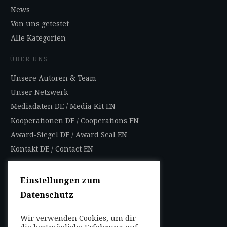
News
Von uns getestet
Alle Kategorien
ÜBER UNS
Unsere Autoren & Team
Unser Netzwerk
Mediadaten DE
/
Media Kit EN
Kooperationen DE
/
Cooperations EN
Award-Siegel DE
/
Award Seal EN
Kontakt DE
/
Contact EN
Impressum
Datenschutzbestimmungen
Einstellungen zum
Nutzungsbedingungen
Datenschutz
AGB
Wir verwenden Cookies, um dir
die bestmögliche Erfahrung auf
FOLGEN SIE UNS