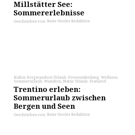
Millstätter See:
Sommererlebnisse
Reise Stories Redaktion
Geschrieben von:
Kultur
,
Bergwandern Urlaub
,
Pressemitteilung
,
Wellness
,
Sommerurlaub
,
Wandern
,
Natur Urlaub
,
Featured
Trentino erleben:
Sommerurlaub zwischen
Bergen und Seen
Reise Stories Redaktion
Geschrieben von: