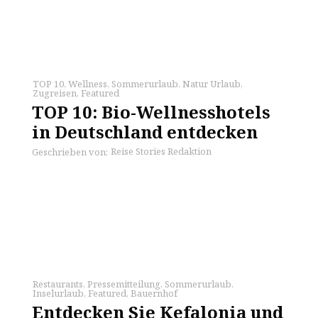
TOP 10
,
Wellness
,
Sommerurlaub
,
Natur Urlaub
,
Zugreisen
,
Featured
TOP 10: Bio-Wellnesshotels
in Deutschland entdecken
Reise Stories Redaktion
Geschrieben von:
Restaurants
,
Pressemitteilung
,
Sommerurlaub
,
Inselurlaub
,
Featured
,
Bauernhof
Entdecken Sie Kefalonia und