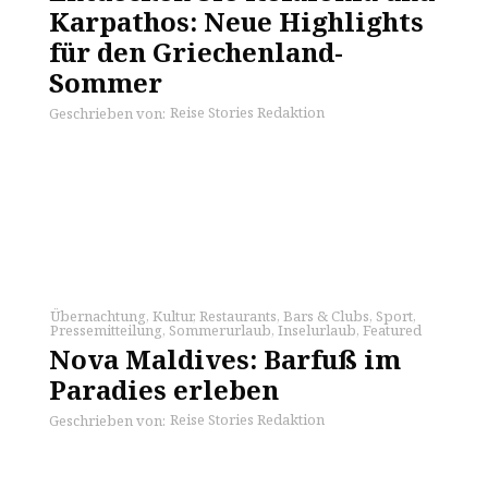
Karpathos: Neue Highlights
für den Griechenland-
Sommer
Reise Stories Redaktion
Geschrieben von:
Übernachtung
,
Kultur
,
Restaurants
,
Bars & Clubs
,
Sport
,
Pressemitteilung
,
Sommerurlaub
,
Inselurlaub
,
Featured
Nova Maldives: Barfuß im
Paradies erleben
Reise Stories Redaktion
Geschrieben von: