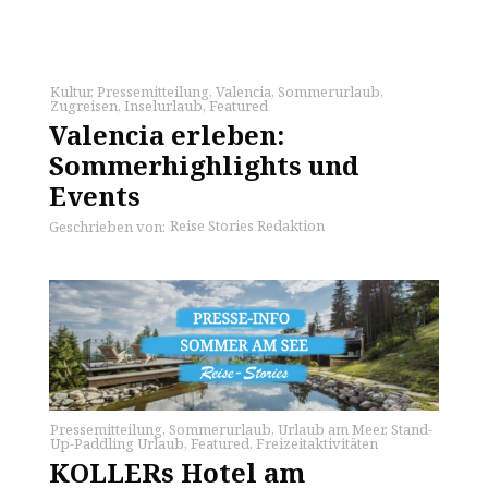
Kultur
,
Pressemitteilung
,
Valencia
,
Sommerurlaub
,
Zugreisen
,
Inselurlaub
,
Featured
Valencia erleben:
Sommerhighlights und
Events
Reise Stories Redaktion
Geschrieben von:
Pressemitteilung
,
Sommerurlaub
,
Urlaub am Meer
,
Stand-
Up-Paddling Urlaub
,
Featured
,
Freizeitaktivitäten
KOLLERs Hotel am