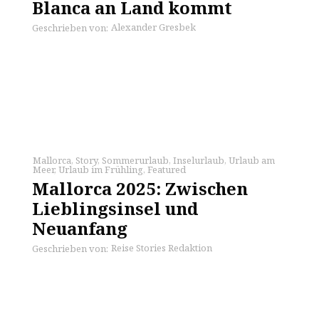
Blanca an Land kommt
Alexander Gresbek
Geschrieben von:
Mallorca
,
Story
,
Sommerurlaub
,
Inselurlaub
,
Urlaub am
Meer
,
Urlaub im Frühling
,
Featured
Mallorca 2025: Zwischen
Lieblingsinsel und
Neuanfang
Reise Stories Redaktion
Geschrieben von: