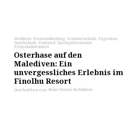
Wellness
,
Pressemitteilung
,
Sommerurlaub
,
Zugreisen
,
Inselurlaub
,
Featured
,
Sportgastronomie
,
Freizeitaktivitäten
Osterhase auf den
Malediven: Ein
unvergessliches Erlebnis im
Finolhu Resort
Reise Stories Redaktion
Geschrieben von: