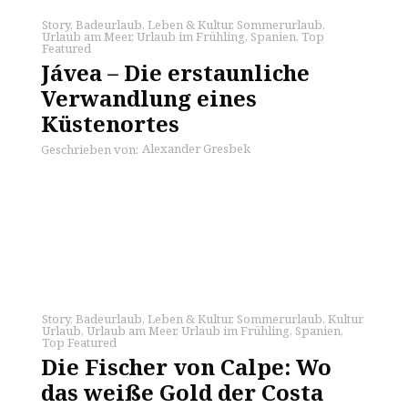
Story
,
Badeurlaub
,
Leben & Kultur
,
Sommerurlaub
,
Urlaub am Meer
,
Urlaub im Frühling
,
Spanien
,
Top
Featured
Jávea – Die erstaunliche
Verwandlung eines
Küstenortes
Alexander Gresbek
Geschrieben von:
Story
,
Badeurlaub
,
Leben & Kultur
,
Sommerurlaub
,
Kultur
Urlaub
,
Urlaub am Meer
,
Urlaub im Frühling
,
Spanien
,
Top Featured
Die Fischer von Calpe: Wo
das weiße Gold der Costa