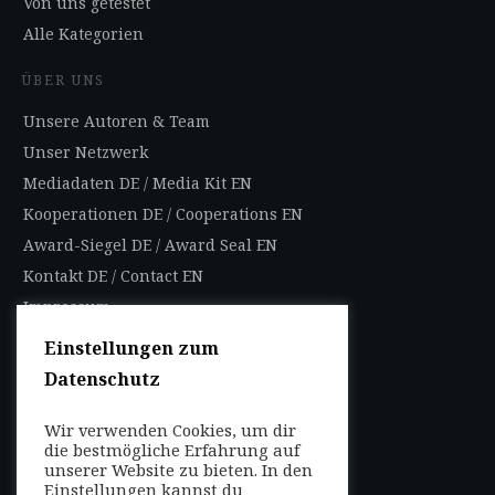
Von uns getestet
Alle Kategorien
ÜBER UNS
Unsere Autoren & Team
Unser Netzwerk
Mediadaten DE
/
Media Kit EN
Kooperationen DE
/
Cooperations EN
Award-Siegel DE
/
Award Seal EN
Kontakt DE
/
Contact EN
Impressum
Datenschutzbestimmungen
Einstellungen zum
Nutzungsbedingungen
Datenschutz
AGB
Wir verwenden Cookies, um dir
FOLGEN SIE UNS
die bestmögliche Erfahrung auf
unserer Website zu bieten. In den
Entdecken Sie weltweit
Einstellungen kannst du