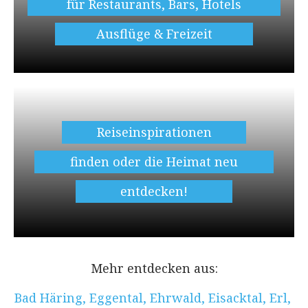
für Restaurants, Bars, Hotels
Ausflüge & Freizeit
Reiseinspirationen
finden oder die Heimat neu
entdecken!
Mehr entdecken aus:
Bad Häring
,
Eggental
,
Ehrwald
,
Eisacktal
,
Erl
,