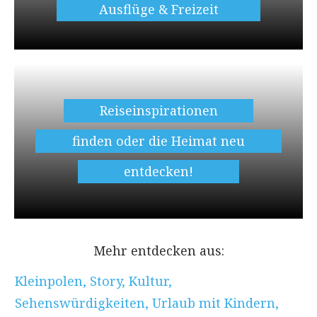
Ausflüge & Freizeit
Reiseinspirationen
finden oder die Heimat neu
entdecken!
Mehr entdecken aus:
Kleinpolen
,
Story
,
Kultur
,
Sehenswürdigkeiten
,
Urlaub mit Kindern
,