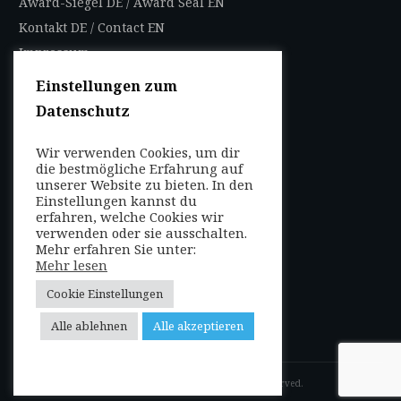
Award-Siegel DE
/
Award Seal EN
Kontakt DE
/
Contact EN
Impressum
Datenschutzbestimmungen
Einstellungen zum
Nutzungsbedingungen
Datenschutz
AGB
Wir verwenden Cookies, um dir
FOLGEN SIE UNS
die bestmögliche Erfahrung auf
unserer Website zu bieten. In den
Entdecken Sie weltweit
Einstellungen kannst du
mit uns die Highlights in
erfahren, welche Cookies wir
verwenden oder sie ausschalten.
jeder Region als Local
Mehr erfahren Sie unter:
oder auf Reisen!
Mehr lesen
Cookie Einstellungen
Alle ablehnen
Alle akzeptieren
Copyright
2026
VIP-Studios
, all rights reserved.