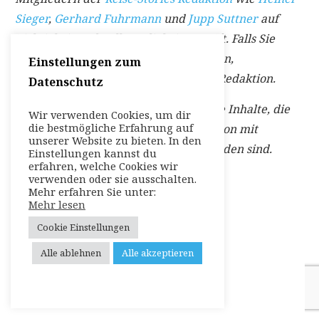
Sieger
,
Gerhard Fuhrmann
und
Jupp Suttner
auf
Richtigkeit und Vollständigkeit geprüft. Falls Sie
Anmerkungen zu diesem Beitrag haben,
Einstellungen zum
kontaktieren Sie bitte direkt
hier
die Redaktion.
Datenschutz
Dieser Beitrag enthält möglicherweise Inhalte, die
Wir verwenden Cookies, um dir
die bestmögliche Erfahrung auf
im Rahmen einer bezahlten Kooperation mit
unserer Website zu bieten. In den
Marken, Hotels oder Partnern entstanden sind.
Einstellungen kannst du
erfahren, welche Cookies wir
verwenden oder sie ausschalten.
Mehr erfahren Sie unter:
Mehr lesen
Cookie Einstellungen
Alle ablehnen
Alle akzeptieren