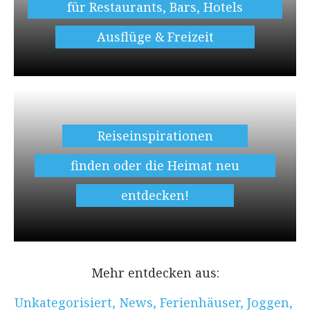
für Restaurants, Bars, Hotels
Ausflüge & Freizeit
Reiseinspirationen
finden oder die Heimat neu
entdecken!
Mehr entdecken aus:
Unkategorisiert
,
News
,
Ferienhäuser
,
Joggen
,