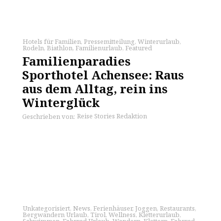
Hotels für Familien
,
Pressemitteilung
,
Winterurlaub
,
Rodeln
,
Biathlon
,
Familienurlaub
,
Featured
Familienparadies
Sporthotel Achensee: Raus
aus dem Alltag, rein ins
Winterglück
Reise Stories Redaktion
Geschrieben von:
Unkategorisiert
,
News
,
Ferienhäuser
,
Joggen
,
Restaurants
,
Bergwandern Urlaub
,
Tirol
,
Wellness
,
Kletterurlaub
,
Schwimmen
,
Fahrrad Urlaub
,
Wandern
,
Klettern
,
Fahrrad