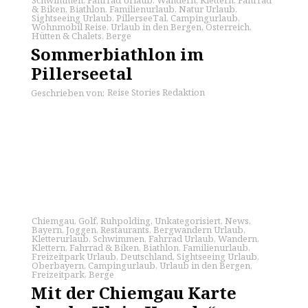
& Biken
,
Biathlon
,
Familienurlaub
,
Natur Urlaub
,
Sightseeing Urlaub
,
PillerseeTal
,
Campingurlaub
,
Wohnmobil Reise
,
Urlaub in den Bergen
,
Österreich
,
Hütten & Chalets
,
Berge
Sommerbiathlon im
Pillerseetal
Reise Stories Redaktion
Geschrieben von:
Chiemgau
,
Golf
,
Ruhpolding
,
Unkategorisiert
,
News
,
Bayern
,
Joggen
,
Restaurants
,
Bergwandern Urlaub
,
Kletterurlaub
,
Schwimmen
,
Fahrrad Urlaub
,
Wandern
,
Klettern
,
Fahrrad & Biken
,
Biathlon
,
Familienurlaub
,
Freizeitpark Urlaub
,
Deutschland
,
Sightseeing Urlaub
,
Oberbayern
,
Campingurlaub
,
Urlaub in den Bergen
,
Freizeitpark
,
Berge
Mit der Chiemgau Karte