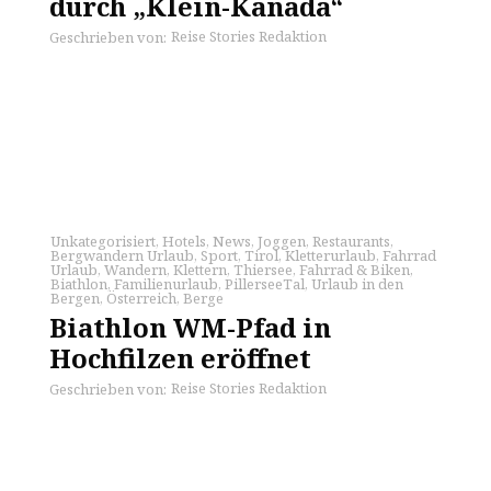
durch „Klein-Kanada“
Reise Stories Redaktion
Geschrieben von:
Unkategorisiert
,
Hotels
,
News
,
Joggen
,
Restaurants
,
Bergwandern Urlaub
,
Sport
,
Tirol
,
Kletterurlaub
,
Fahrrad
Urlaub
,
Wandern
,
Klettern
,
Thiersee
,
Fahrrad & Biken
,
Biathlon
,
Familienurlaub
,
PillerseeTal
,
Urlaub in den
Bergen
,
Österreich
,
Berge
Biathlon WM-Pfad in
Hochfilzen eröffnet
Reise Stories Redaktion
Geschrieben von: