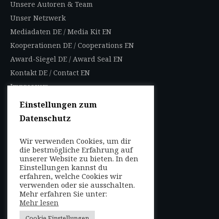
Unsere Autoren & Team
Unser Netzwerk
Mediadaten DE
/
Media Kit EN
Kooperationen DE
/
Cooperations EN
Award-Siegel DE
/
Award Seal EN
Kontakt DE
/
Contact EN
Impressum
Datenschutzbestimmungen
Einstellungen zum
Nutzungsbedingungen
Datenschutz
AGB
Wir verwenden Cookies, um dir
FOLGEN SIE UNS
die bestmögliche Erfahrung auf
unserer Website zu bieten. In den
Entdecken Sie weltweit
Einstellungen kannst du
mit uns die Highlights in
erfahren, welche Cookies wir
verwenden oder sie ausschalten.
jeder Region als Local
Mehr erfahren Sie unter:
oder auf Reisen!
Mehr lesen
Cookie Einstellungen