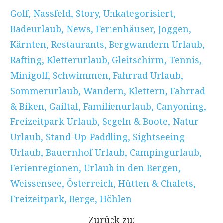
Golf
,
Nassfeld
,
Story
,
Unkategorisiert
,
Badeurlaub
,
News
,
Ferienhäuser
,
Joggen
,
Kärnten
,
Restaurants
,
Bergwandern Urlaub
,
Rafting
,
Kletterurlaub
,
Gleitschirm
,
Tennis
,
Minigolf
,
Schwimmen
,
Fahrrad Urlaub
,
Sommerurlaub
,
Wandern
,
Klettern
,
Fahrrad
& Biken
,
Gailtal
,
Familienurlaub
,
Canyoning
,
Freizeitpark Urlaub
,
Segeln & Boote
,
Natur
Urlaub
,
Stand-Up-Paddling
,
Sightseeing
Urlaub
,
Bauernhof Urlaub
,
Campingurlaub
,
Ferienregionen
,
Urlaub in den Bergen
,
Weissensee
,
Österreich
,
Hütten & Chalets
,
Freizeitpark
,
Berge
,
Höhlen
Zurück zu: