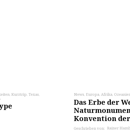
eiten
,
Kurztrip
,
Texas
,
News
,
Europa
,
Afrika
,
Ozeanie
A
Das Erbe der We
ype
Naturmonument
Konvention de
Rainer Ham
Geschrieben von: