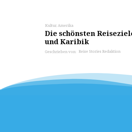
Kultur
,
Amerika
Die schönsten Reisezie
und Karibik
Reise Stories Redaktion
Geschrieben von: