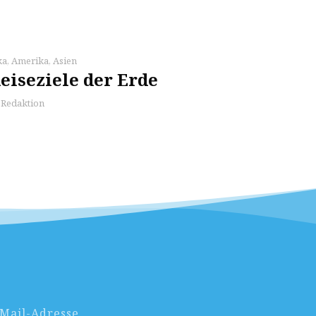
ka
,
Amerika
,
Asien
eiseziele der Erde
s Redaktion