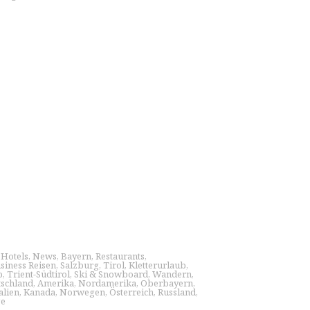
,
Hotels
,
News
,
Bayern
,
Restaurants
,
siness Reisen
,
Salzburg
,
Tirol
,
Kletterurlaub
,
b
,
Trient-Südtirol
,
Ski & Snowboard
,
Wandern
,
schland
,
Amerika
,
Nordamerika
,
Oberbayern
,
talien
,
Kanada
,
Norwegen
,
Österreich
,
Russland
,
ge