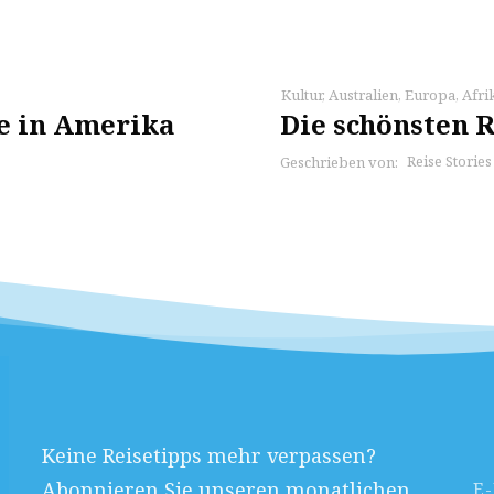
Kultur
,
Australien
,
Europa
,
Afri
le in Amerika
Die schönsten R
Reise Storie
Geschrieben von:
Keine Reisetipps mehr verpassen?
Abonnieren Sie unseren monatlichen