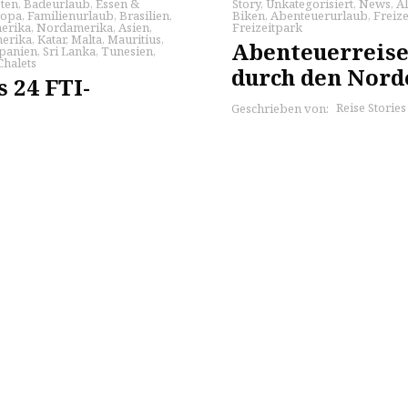
ten
,
Badeurlaub
,
Essen &
Story
,
Unkategorisiert
,
News
,
A
ropa
,
Familienurlaub
,
Brasilien
,
Biken
,
Abenteuerurlaub
,
Freiz
erika
,
Nordamerika
,
Asien
,
Freizeitpark
merika
,
Katar
,
Malta
,
Mauritius
,
Abenteuerreise
panien
,
Sri Lanka
,
Tunesien
,
Chalets
durch den Nord
 24 FTI-
Reise Storie
Geschrieben von: