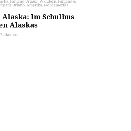
laska
,
Fahrrad Urlaub
,
Wandern
,
Fahrrad &
eitpark Urlaub
,
Amerika
,
Nordamerika
,
 Alaska: Im Schulbus
en Alaskas
s Redaktion