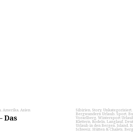
n
,
Amerika
,
Asien
Sibirien
,
Story
,
Unkategorisiert
Bergwandern Urlaub
,
Sport
,
Bu
– Das
Vorarlberg
,
Wintersport Urlau
Klettern
,
Rodeln
,
Langlauf
,
Deut
Urlaub in den Bergen
,
Island
,
I
Schweiz
,
Hütten & Chalets
,
Ber