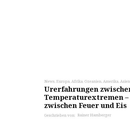
News
,
Europa
,
Afrika
,
Ozeanien
,
Amerika
,
Asien
Urerfahrungen zwische
Temperaturextremen –
zwischen Feuer und Eis
Rainer Hamberger
Geschrieben von: