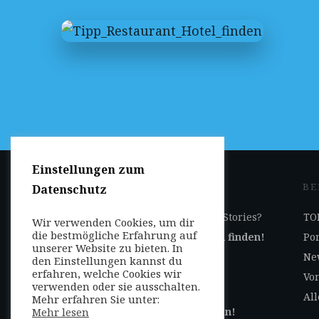
Einstellungen zum
JETZT DABEI SEIN
BE
Datenschutz
Ihr Geschäft auf Reise-Stories?
TOP
Wir verwenden Cookies, um dir
die bestmögliche Erfahrung auf
Jetzt
hier
Kooperation finden!
Por
unserer Website zu bieten. In
Ne
den Einstellungen kannst du
erfahren, welche Cookies wir
Selbst Beiträge
Von
verwenden oder sie ausschalten.
veröffentlichen?
All
Mehr erfahren Sie unter:
Mehr lesen
Jetzt
hier
Autor werden!