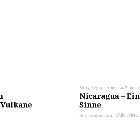
Story
,
Region
,
Amerika
,
Zentral
n
Nicaragua – Ein
 Vulkane
Sinne
Thilo Scheu
Geschrieben von: