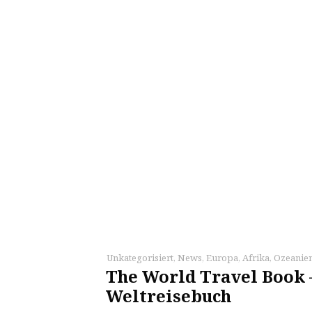
Unkategorisiert
,
News
,
Europa
,
Afrika
,
Ozeanie
The World Travel Book 
Weltreisebuch