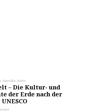
n
,
Amerika
,
Asien
lt – Die Kultur- und
e der Erde nach der
r UNESCO
berger