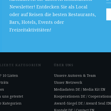
Newsletter! Entdecken Sie als Local
oder auf Reisen die besten Restaurants,
Bars, Hotels, Events oder
Freizeitaktivitäten!
LIEBTE KATEGORIEN
ÜBER UNS
 10 Listen
Unsere Autoren & Team
träts
Unser Netzwerk
ws
Mediadaten DE
/
Media Kit EN
 uns getestet
Kooperationen DE
/
Cooperation
e Kategorien
Award-Siegel DE
/
Award Seal E
Kontakt DE
/
Contact EN