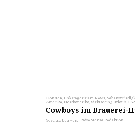
Houston
,
Unkategorisiert
,
News
,
Sehenswürdigk
Amerika
,
Nordamerika
,
Sightseeing Urlaub
,
US
Cowboys im Brauerei-H
Reise Stories Redaktion
Geschrieben von: