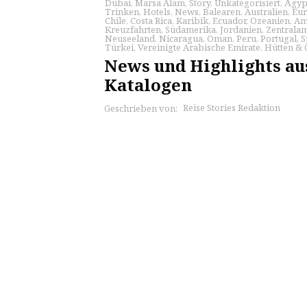
Dubai
,
Marsa Alam
,
Story
,
Unkategorisiert
,
Ägyp
Trinken
,
Hotels
,
News
,
Balearen
,
Australien
,
Eu
Chile
,
Costa Rica
,
Karibik
,
Ecuador
,
Ozeanien
,
Am
Kreuzfahrten
,
Südamerika
,
Jordanien
,
Zentrala
Neuseeland
,
Nicaragua
,
Oman
,
Peru
,
Portugal
,
S
Türkei
,
Vereinigte Arabische Emirate
,
Hütten & 
News und Highlights aus
Katalogen
Reise Stories Redaktion
Geschrieben von: