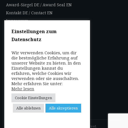
Award-Siegel DE
/
Award Seal EN
Kontakt DE
/
Contact EN
Impressum
Datenschutzbestimmungen
Einstellungen zum
Nutzungsbedingungen
Datenschutz
AGB
Wir verwenden Cookies, um dir
FOLGEN SIE UNS
die bestmögliche Erfahrung auf
unserer Website zu bieten. In den
Entdecken Sie weltweit
Einstellungen kannst du
mit uns die Highlights in
erfahren, welche Cookies wir
verwenden oder sie ausschalten.
jeder Region als Local
Mehr erfahren Sie unter:
oder auf Reisen!
Mehr lesen
Cookie Einstellungen
Alle ablehnen
Alle akzeptieren
Copyright
2026
VIP-Studios
, all rights reserved.