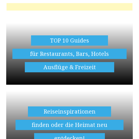
TOP 10 Guides
für Restaurants, Bars, Hotels
Ausflüge & Freizeit
Reiseinspirationen
finden oder die Heimat neu
entdecken!