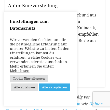
Autor Kurzvorstellung:
Die Reise Stories Redaktion ist ein Verbund aus
Einstellungen zum
Fachjournalisten zu unterschiedlichen
Themengebieten wie Reisen, Kultur, Kulinarik,
Datenschutz
Freizeit, Sport oder Events. Seit 2010 empfehlen
Wir verwenden Cookies, um dir
wir täglich Locals und Reisenden das Beste aus
die bestmögliche Erfahrung auf
jeder Region!
unserer Website zu bieten. In den
Einstellungen kannst du
erfahren, welche Cookies wir
verwenden oder sie ausschalten.
Weitere Artikel und Infos vom Autor
Mehr erfahren Sie unter:
Mehr lesen
Cookie Einstellungen
Alle ablehnen
Alle akzeptieren
Hinweis: Dieser Beitrag wird regelmäßig von
Mitgliedern der
Reise-Stories Redaktion
wie
Heiner