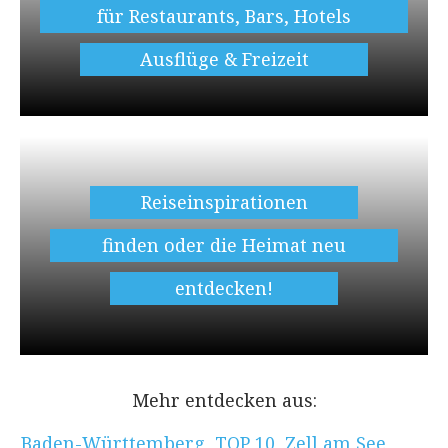
für Restaurants, Bars, Hotels
Ausflüge & Freizeit
Reiseinspirationen
finden oder die Heimat neu
entdecken!
Mehr entdecken aus:
Baden-Württemberg
,
TOP 10
,
Zell am See
,