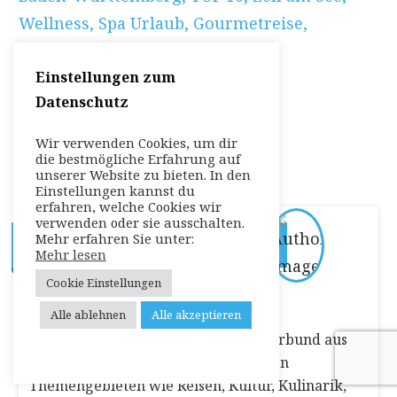
Wellness
,
Spa Urlaub
,
Gourmetreise
,
Featured
Einstellungen zum
Zurück zu:
Datenschutz
Startseite
Wir verwenden Cookies, um dir
die bestmögliche Erfahrung auf
unserer Website zu bieten. In den
Einstellungen kannst du
erfahren, welche Cookies wir
verwenden oder sie ausschalten.
Mehr erfahren Sie unter:
REISE STORIES REDAKTION
Mehr lesen
Cookie Einstellungen
Autor Kurzvorstellung:
Alle ablehnen
Alle akzeptieren
Die Reise Stories Redaktion ist ein Verbund aus
Fachjournalisten zu unterschiedlichen
Themengebieten wie Reisen, Kultur, Kulinarik,