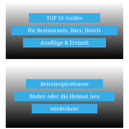
TOP 10 Guides
für Restaurants, Bars, Hotels
Ausflüge & Freizeit
Reiseinspirationen
finden oder die Heimat neu
entdecken!