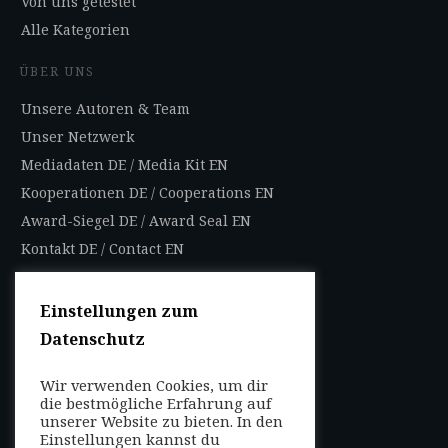
Von uns getestet
Alle Kategorien
ÜBER UNS
Unsere Autoren & Team
Unser Netzwerk
Mediadaten DE
/
Media Kit EN
Kooperationen DE
/
Cooperations EN
Award-Siegel DE
/
Award Seal EN
Kontakt DE
/
Contact EN
Impressum
Datenschutzbestimmungen
Einstellungen zum
Nutzungsbedingungen
Datenschutz
AGB
Wir verwenden Cookies, um dir
die bestmögliche Erfahrung auf
FOLGEN SIE UNS
unserer Website zu bieten. In den
Entdecken Sie weltweit
Einstellungen kannst du