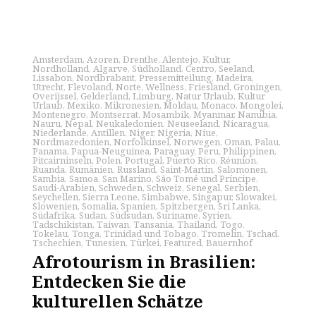
Amsterdam
,
Azoren
,
Drenthe
,
Alentejo
,
Kultur
,
Nordholland
,
Algarve
,
Südholland
,
Centro
,
Seeland
,
Lissabon
,
Nordbrabant
,
Pressemitteilung
,
Madeira
,
Utrecht
,
Flevoland
,
Norte
,
Wellness
,
Friesland
,
Groningen
,
Overijssel
,
Gelderland
,
Limburg
,
Natur Urlaub
,
Kultur
Urlaub
,
Mexiko
,
Mikronesien
,
Moldau
,
Monaco
,
Mongolei
,
Montenegro
,
Montserrat
,
Mosambik
,
Myanmar
,
Namibia
,
Nauru
,
Nepal
,
Neukaledonien
,
Neuseeland
,
Nicaragua
,
Niederlande
,
Antillen
,
Niger
,
Nigeria
,
Niue
,
Nordmazedonien
,
Norfolkinsel
,
Norwegen
,
Oman
,
Palau
,
Panama
,
Papua-Neuguinea
,
Paraguay
,
Peru
,
Philippinen
,
Pitcairninseln
,
Polen
,
Portugal
,
Puerto Rico
,
Réunion
,
Ruanda
,
Rumänien
,
Russland
,
Saint-Martin
,
Salomonen
,
Sambia
,
Samoa
,
San Marino
,
São Tomé und Príncipe
,
Saudi-Arabien
,
Schweden
,
Schweiz
,
Senegal
,
Serbien
,
Seychellen
,
Sierra Leone
,
Simbabwe
,
Singapur
,
Slowakei
,
Slowenien
,
Somalia
,
Spanien
,
Spitzbergen
,
Sri Lanka
,
Südafrika
,
Sudan
,
Südsudan
,
Suriname
,
Syrien
,
Tadschikistan
,
Taiwan
,
Tansania
,
Thailand
,
Togo
,
Tokelau
,
Tonga
,
Trinidad und Tobago
,
Tromelin
,
Tschad
,
Tschechien
,
Tunesien
,
Türkei
,
Featured
,
Bauernhof
Afrotourism in Brasilien:
Entdecken Sie die
kulturellen Schätze