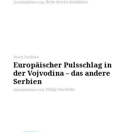
Reise Stories Redaktion
Geschrieben von:
Story
,
Serbien
Europäischer Pulsschlag in
der Vojvodina – das andere
Serbien
Philip Duckwitz
Geschrieben von: