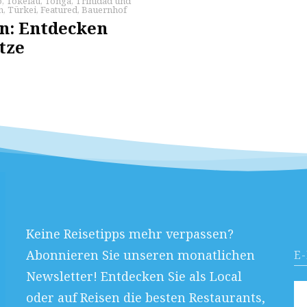
o
,
Tokelau
,
Tonga
,
Trinidad und
n
,
Türkei
,
Featured
,
Bauernhof
en: Entdecken
tze
Keine Reisetipps mehr verpassen?
Abonnieren Sie unseren monatlichen
Newsletter! Entdecken Sie als Local
oder auf Reisen die besten Restaurants,