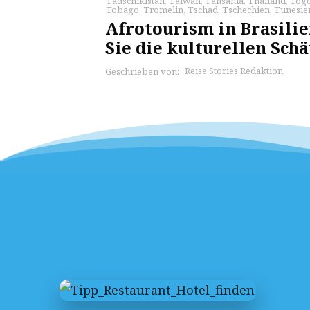
Tadschikistan
,
Taiwan
,
Tansania
,
Thailand
,
Tog
Tobago
,
Tromelin
,
Tschad
,
Tschechien
,
Tunesie
Afrotourism in Brasili
Sie die kulturellen Schä
Reise Stories Redaktion
Geschrieben von: