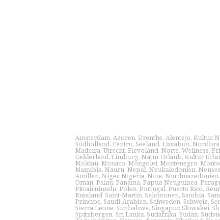
Amsterdam
,
Azoren
,
Drenthe
,
Alentejo
,
Kultur
,
N
Südholland
,
Centro
,
Seeland
,
Lissabon
,
Nordbra
Madeira
,
Utrecht
,
Flevoland
,
Norte
,
Wellness
,
Fr
Gelderland
,
Limburg
,
Natur Urlaub
,
Kultur Urla
Moldau
,
Monaco
,
Mongolei
,
Montenegro
,
Monts
Namibia
,
Nauru
,
Nepal
,
Neukaledonien
,
Neusee
Antillen
,
Niger
,
Nigeria
,
Niue
,
Nordmazedonien
Oman
,
Palau
,
Panama
,
Papua-Neuguinea
,
Parag
Pitcairninseln
,
Polen
,
Portugal
,
Puerto Rico
,
Réu
Russland
,
Saint-Martin
,
Salomonen
,
Sambia
,
Sam
Príncipe
,
Saudi-Arabien
,
Schweden
,
Schweiz
,
Se
Sierra Leone
,
Simbabwe
,
Singapur
,
Slowakei
,
Sl
Spitzbergen
,
Sri Lanka
,
Südafrika
,
Sudan
,
Südsu