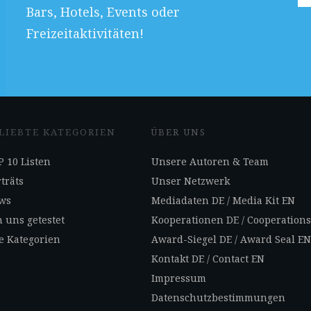
Bars, Hotels, Events oder
Freizeitaktivitäten!
LIEBTE KATEGORIEN
ÜBER UNS
 10 Listen
Unsere Autoren & Team
träts
Unser Netzwerk
ws
Mediadaten DE
/
Media Kit EN
 uns getestet
Kooperationen DE
/
Cooperation
e Kategorien
Award-Siegel DE
/
Award Seal E
Kontakt DE
/
Contact EN
Impressum
Datenschutzbestimmungen