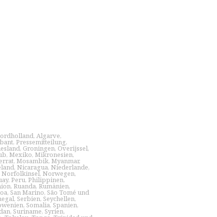
ordholland
,
Algarve
,
bant
,
Pressemitteilung
,
iesland
,
Groningen
,
Overijssel
,
ub
,
Mexiko
,
Mikronesien
,
errat
,
Mosambik
,
Myanmar
,
land
,
Nicaragua
,
Niederlande
,
,
Norfolkinsel
,
Norwegen
,
uay
,
Peru
,
Philippinen
,
nion
,
Ruanda
,
Rumänien
,
oa
,
San Marino
,
São Tomé und
negal
,
Serbien
,
Seychellen
,
owenien
,
Somalia
,
Spanien
,
dan
,
Suriname
,
Syrien
,