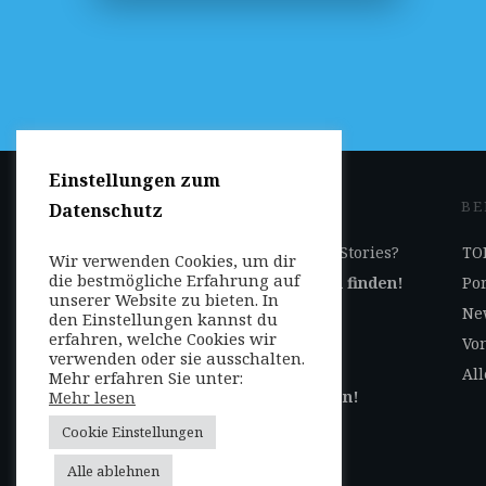
Einstellungen zum
JETZT DABEI SEIN
BE
Datenschutz
Ihr Geschäft auf Reise-Stories?
TOP
Wir verwenden Cookies, um dir
die bestmögliche Erfahrung auf
Jetzt
hier
Kooperation finden!
Por
unserer Website zu bieten. In
Ne
den Einstellungen kannst du
erfahren, welche Cookies wir
Selbst Beiträge
Von
verwenden oder sie ausschalten.
veröffentlichen?
All
Mehr erfahren Sie unter:
Mehr lesen
Jetzt
hier
Autor werden!
Cookie Einstellungen
Login für Autoren /
Alle ablehnen
Dashboard