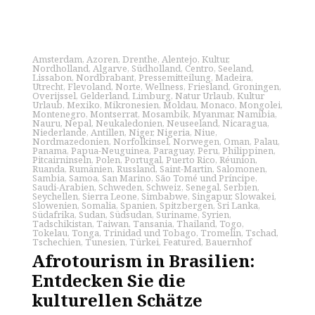
Amsterdam
,
Azoren
,
Drenthe
,
Alentejo
,
Kultur
,
Nordholland
,
Algarve
,
Südholland
,
Centro
,
Seeland
,
Lissabon
,
Nordbrabant
,
Pressemitteilung
,
Madeira
,
Utrecht
,
Flevoland
,
Norte
,
Wellness
,
Friesland
,
Groningen
,
Overijssel
,
Gelderland
,
Limburg
,
Natur Urlaub
,
Kultur
Urlaub
,
Mexiko
,
Mikronesien
,
Moldau
,
Monaco
,
Mongolei
,
Montenegro
,
Montserrat
,
Mosambik
,
Myanmar
,
Namibia
,
Nauru
,
Nepal
,
Neukaledonien
,
Neuseeland
,
Nicaragua
,
Niederlande
,
Antillen
,
Niger
,
Nigeria
,
Niue
,
Nordmazedonien
,
Norfolkinsel
,
Norwegen
,
Oman
,
Palau
,
Panama
,
Papua-Neuguinea
,
Paraguay
,
Peru
,
Philippinen
,
Pitcairninseln
,
Polen
,
Portugal
,
Puerto Rico
,
Réunion
,
Ruanda
,
Rumänien
,
Russland
,
Saint-Martin
,
Salomonen
,
Sambia
,
Samoa
,
San Marino
,
São Tomé und Príncipe
,
Saudi-Arabien
,
Schweden
,
Schweiz
,
Senegal
,
Serbien
,
Seychellen
,
Sierra Leone
,
Simbabwe
,
Singapur
,
Slowakei
,
Slowenien
,
Somalia
,
Spanien
,
Spitzbergen
,
Sri Lanka
,
Südafrika
,
Sudan
,
Südsudan
,
Suriname
,
Syrien
,
Tadschikistan
,
Taiwan
,
Tansania
,
Thailand
,
Togo
,
Tokelau
,
Tonga
,
Trinidad und Tobago
,
Tromelin
,
Tschad
,
Tschechien
,
Tunesien
,
Türkei
,
Featured
,
Bauernhof
Afrotourism in Brasilien:
Entdecken Sie die
kulturellen Schätze