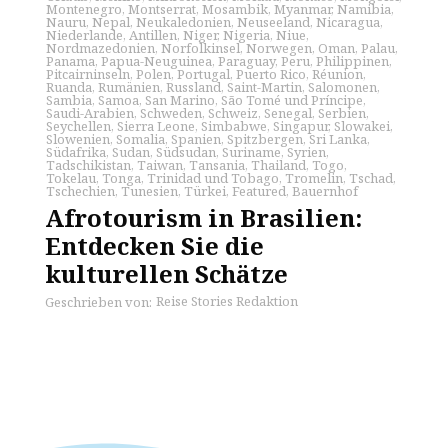
Montenegro
,
Montserrat
,
Mosambik
,
Myanmar
,
Namibia
,
Nauru
,
Nepal
,
Neukaledonien
,
Neuseeland
,
Nicaragua
,
Niederlande
,
Antillen
,
Niger
,
Nigeria
,
Niue
,
Nordmazedonien
,
Norfolkinsel
,
Norwegen
,
Oman
,
Palau
,
Panama
,
Papua-Neuguinea
,
Paraguay
,
Peru
,
Philippinen
,
Pitcairninseln
,
Polen
,
Portugal
,
Puerto Rico
,
Réunion
,
Ruanda
,
Rumänien
,
Russland
,
Saint-Martin
,
Salomonen
,
Sambia
,
Samoa
,
San Marino
,
São Tomé und Príncipe
,
Saudi-Arabien
,
Schweden
,
Schweiz
,
Senegal
,
Serbien
,
Seychellen
,
Sierra Leone
,
Simbabwe
,
Singapur
,
Slowakei
,
Slowenien
,
Somalia
,
Spanien
,
Spitzbergen
,
Sri Lanka
,
Südafrika
,
Sudan
,
Südsudan
,
Suriname
,
Syrien
,
Tadschikistan
,
Taiwan
,
Tansania
,
Thailand
,
Togo
,
Tokelau
,
Tonga
,
Trinidad und Tobago
,
Tromelin
,
Tschad
,
Tschechien
,
Tunesien
,
Türkei
,
Featured
,
Bauernhof
Afrotourism in Brasilien:
Entdecken Sie die
kulturellen Schätze
Reise Stories Redaktion
Geschrieben von: