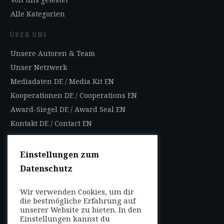
Alle Kategorien
ÜBER UNS
Unsere Autoren & Team
Unser Netzwerk
Mediadaten DE
/
Media Kit EN
Kooperationen DE
/
Cooperations EN
Award-Siegel DE
/
Award Seal EN
Kontakt DE
/
Contact EN
Impressum
Datenschutzbestimmungen
Einstellungen zum
Nutzungsbedingungen
Datenschutz
AGB
Wir verwenden Cookies, um dir
die bestmögliche Erfahrung auf
FOLGEN SIE UNS
unserer Website zu bieten. In den
Entdecken Sie weltweit
Einstellungen kannst du