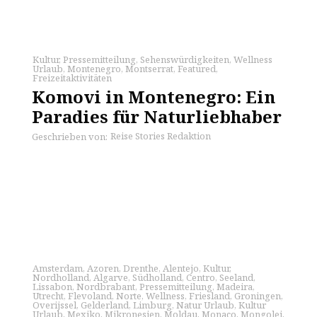
Kultur
,
Pressemitteilung
,
Sehenswürdigkeiten
,
Wellness
Urlaub
,
Montenegro
,
Montserrat
,
Featured
,
Freizeitaktivitäten
Komovi in Montenegro: Ein
Paradies für Naturliebhaber
Reise Stories Redaktion
Geschrieben von:
Amsterdam
,
Azoren
,
Drenthe
,
Alentejo
,
Kultur
,
Nordholland
,
Algarve
,
Südholland
,
Centro
,
Seeland
,
Lissabon
,
Nordbrabant
,
Pressemitteilung
,
Madeira
,
Utrecht
,
Flevoland
,
Norte
,
Wellness
,
Friesland
,
Groningen
,
Overijssel
,
Gelderland
,
Limburg
,
Natur Urlaub
,
Kultur
Urlaub
,
Mexiko
,
Mikronesien
,
Moldau
,
Monaco
,
Mongolei
,