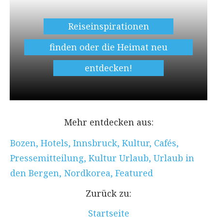
Reiseinspirationen
finden oder die Heimat neu
entdecken!
Mehr entdecken aus:
Bozen
,
Hotels
,
Innsbruck
,
Kultur
,
Cafés
,
Pressemitteilung
,
Kultur Urlaub
,
Urlaub in
den Bergen
,
Nordkorea
,
Featured
Zurück zu:
Startseite