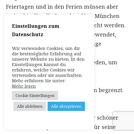
Feiertagen und in den Ferien müssen aber
weiterhin für alle Besucher über München
Ticket vorab Online-Tickets gebucht werden.
Einstellungen zum
Wie bereits in 2020 bewährt angewendet,
Datenschutz
werden durch diese Regelung lange
Wir verwenden Cookies, um dir
Warteschlangen und dichte
die bestmögliche Erfahrung auf
unserer Website zu bieten. In den
Menschenansammlungen vermieden, um
Einstellungen kannst du
erfahren, welche Cookies wir
Infektionsrisiken weitestgehend
verwenden oder sie ausschalten.
auszuschließen. Die täglichen
Mehr erfahren Sie unter:
Mehr lesen
Besucherzahlen bleiben weiterhin begrenzt.
Cookie Einstellungen
Alle ablehnen
Alle akzeptieren
„Es ist hocherfreulich, dass unser schöner
Münchner Tierpark Hellabrunn für seine