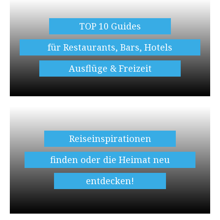
TOP 10 Guides
für Restaurants, Bars, Hotels
Ausflüge & Freizeit
Reiseinspirationen
finden oder die Heimat neu
entdecken!