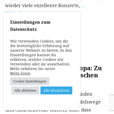
wieder viele exzellente Konzerte,
...
Weiterlesen
Einstellungen zum
Datenschutz
Wir verwenden Cookies, um dir
die bestmögliche Erfahrung auf
unserer Website zu bieten. In den
Einstellungen kannst du
erfahren, welche Cookies wir
verwenden oder sie ausschalten.
Schiffsrouten durch Europa: Zu
Mehr erfahren Sie unter:
Mehr lesen
den Wiegen der europäischen
Kultur
Cookie Einstellungen
Alle ablehnen
Alle akzeptieren
Schiffsrouten durch Europa verbinden
historische Metropolen, alte Handelswege
und eindrucksvolle Küsten, ohne dass