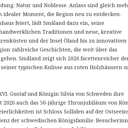
dung: Natur und Noblesse. Anlass sind gleich me
n idealer Moment, die Region neu zu entdecken.
aus feiert, lädt Småland dazu ein, seine
 handwerklichen Traditionen und neue, kreative
ärenküsten und der Insel Öland bis zu innovativen
gion zahlreiche Geschichten, die weit über das
sgehen. Småland zeigt sich 2026 facettenreicher de
h seiner typischen Kulisse aus roten Holzhäusern 
 XVI. Gustaf und Königin Silvia von Schweden ihre
t 2026 auch das 50-jährige Thronjubiläum von Kö
eierlichkeiten ist Schloss Solliden auf der Ostseein
denz der schwedischen Königsfamilie. Besucherin