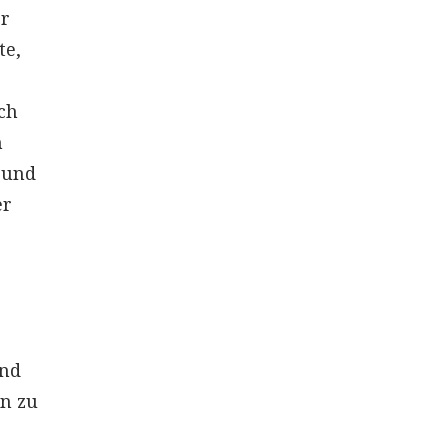
er
te,
ich
n
 und
er
und
on zu