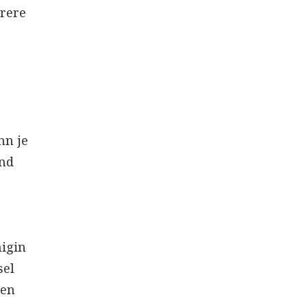
hrere
nn je
und
nigin
sel
nen