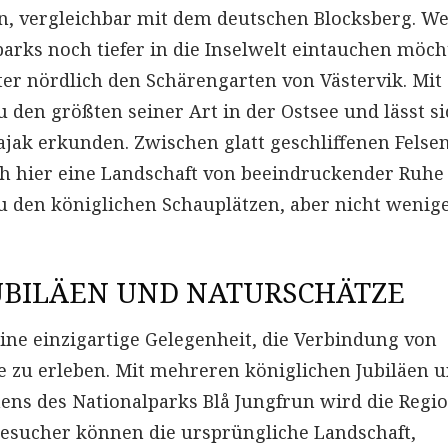
n, vergleichbar mit dem deutschen Blocksberg. W
rks noch tiefer in die Inselwelt eintauchen möch
er nördlich den Schärengarten von Västervik. Mit
u den größten seiner Art in der Ostsee und lässt s
Kajak erkunden. Zwischen glatt geschliffenen Felse
ch hier eine Landschaft von beeindruckender Ruhe
 den königlichen Schauplätzen, aber nicht wenig
UBILÄEN UND NATURSCHÄTZE
ine einzigartige Gelegenheit, die Verbindung von
e zu erleben. Mit mehreren königlichen Jubiläen 
hens des Nationalparks Blå Jungfrun wird die Regi
 Besucher können die ursprüngliche Landschaft,