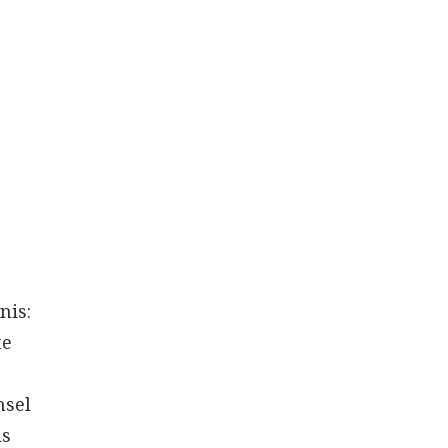
nis:
te
nsel
ls