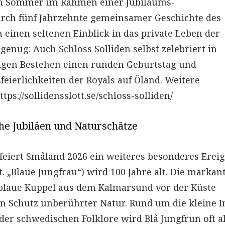
en Sommer im Rahmen einer Jubiläums-
durch fünf Jahrzehnte gemeinsamer Geschichte des
einen seltenen Einblick in das private Leben der
genug: Auch Schloss Solliden selbst zelebriert in
rigen Bestehen einen runden Geburtstag und
feierlichkeiten der Royals auf Öland. Weitere
ps://sollidensslott.se/schloss-solliden/
he Jubiläen und Naturschätze
 feiert Småland 2026 ein weiteres besonderes Ereig
. „Blaue Jungfrau“) wird 100 Jahre alt. Die markan
e blaue Kuppel aus dem Kalmarsund vor der Küste
en Schutz unberührter Natur. Rund um die kleine I
 der schwedischen Folklore wird Blå Jungfrun oft a