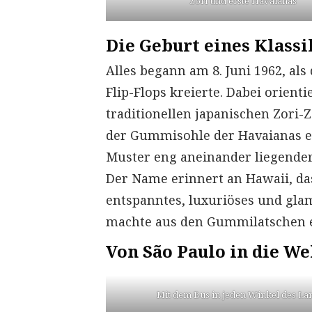
Zori und erste Havaianas
Die Geburt eines Klassi
Alles begann am 8. Juni 1962, als
Flip-Flops kreierte. Dabei orien
traditionellen japanischen Zori-
der Gummisohle der Havaianas er
Muster eng aneinander liegender
Der Name erinnert an Hawaii, das 
entspanntes, luxuriöses und gla
machte aus den Gummilatschen ei
Von São Paulo in die We
Mit dem Bus in jeden Winkel des La