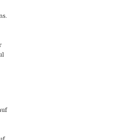
ns.
r
ul
auf
uf