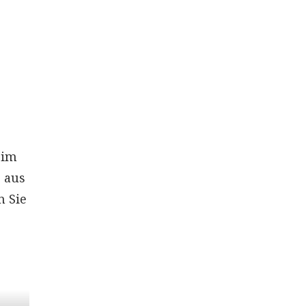
 im
g aus
n Sie