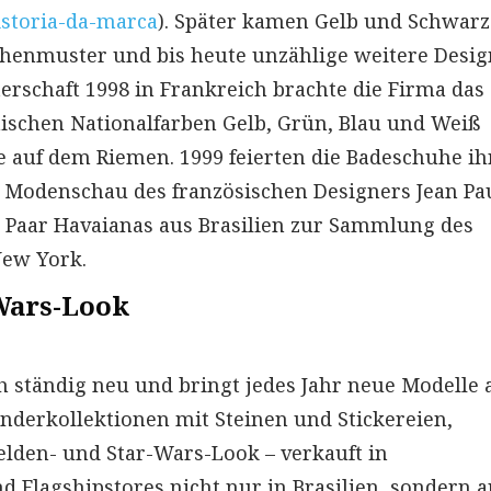
istoria-da-marca
). Später kamen Gelb und Schwarz
chenmuster und bis heute unzählige weitere Desig
erschaft 1998 in Frankreich brachte die Firma das
nischen Nationalfarben Gelb, Grün, Blau und Weiß
e auf dem Riemen. 1999 feierten die Badeschuhe ih
r Modenschau des französischen Designers Jean Pa
in Paar Havaianas aus Brasilien zur Sammlung des
New York.
Wars-Look
h ständig neu und bringt jedes Jahr neue Modelle 
nderkollektionen mit Steinen und Stickereien,
lden- und Star-Wars-Look – verkauft in
 Flagshipstores nicht nur in Brasilien, sondern a