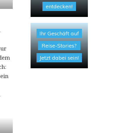
entdecken!
n
Ihr Geschäft auf
Reise-Stories?
tur
 dem
Jetzt dabei sein!
ch:
 ein
.