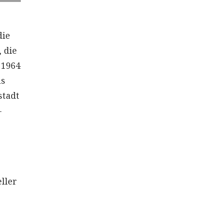
die
 die
 1964
ls
stadt
–
ller