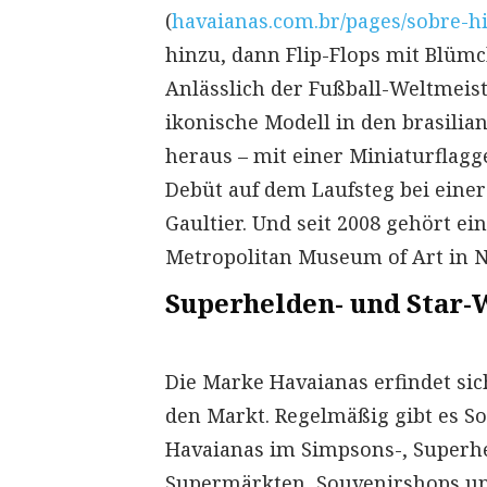
(
havaianas.com.br/pages/sobre-h
hinzu, dann Flip-Flops mit Blüm
Anlässlich der Fußball-Weltmeist
ikonische Modell in den brasilia
heraus – mit einer Miniaturflagg
Debüt auf dem Laufsteg bei eine
Gaultier. Und seit 2008 gehört e
Metropolitan Museum of Art in 
Superhelden- und Star-
Die Marke Havaianas erfindet sic
den Markt. Regelmäßig gibt es So
Havaianas im Simpsons-, Superhe
Supermärkten, Souvenirshops und