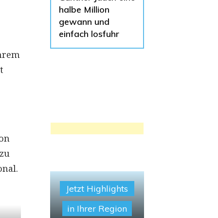
halbe Million
gewann und
einfach losfuhr
ihrem
t
von
 zu
onal.
Jetzt Highlights
in Ihrer Region