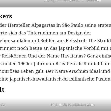
Auslage mit verschiedenen Modellen
kers
 der Hersteller Alpagartas in São Paulo seine erste
tierte sich das Unternehmen am Design der
Zehensandalen mit Sohlen aus Reisstroh. Die Struk
innert noch heute an das japanische Vorbild mit
 Reiskörner. Und der Name Havaianas? Ganz einfa
in den 1960er Jahren in Brasilien als Sinnbild für
mouröses Leben galt. Der Name erschien ideal und
ne japanisch-hawaiianisch-brasilianische Fusion
lt
ndes
Blick in die Produktionsstätte