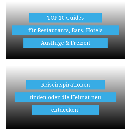
TOP 10 Guides
für Restaurants, Bars, Hotels
Ausflüge & Freizeit
Reiseinspirationen
finden oder die Heimat neu
entdecken!