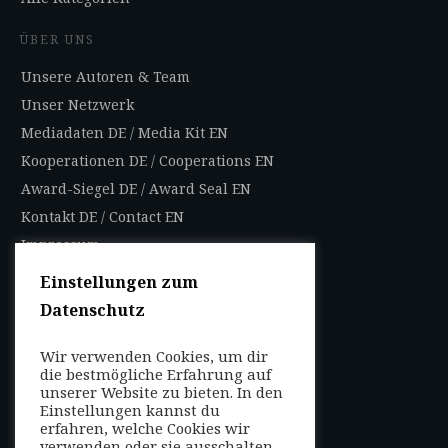
ÜBER UNS
Unsere Autoren & Team
Unser Netzwerk
Mediadaten DE
/
Media Kit EN
Kooperationen DE
/
Cooperations EN
Award-Siegel DE
/
Award Seal EN
Kontakt DE
/
Contact EN
Impressum
Datenschutzbestimmungen
Einstellungen zum
Nutzungsbedingungen
Datenschutz
AGB
Wir verwenden Cookies, um dir
FOLGEN SIE UNS
die bestmögliche Erfahrung auf
unserer Website zu bieten. In den
Entdecken Sie weltweit
Einstellungen kannst du
mit uns die Highlights in
erfahren, welche Cookies wir
verwenden oder sie ausschalten.