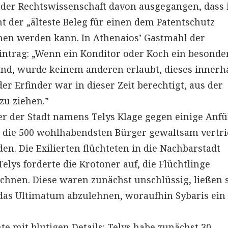
n der Rechtswissenschaft davon ausgegangen, dass
 der „älteste Beleg für einen dem Patentschutz
n werden kann. In Athenaios’ Gastmahl der
Eintrag: „Wenn ein Konditor oder Koch ein besonde
and, wurde keinem anderen erlaubt, dieses innerh
der Erfinder war in dieser Zeit berechtigt, aus der
zu ziehen.”
er der Stadt namens Telys Klage gegen einige Anf
ss die 500 wohlhabendsten Bürger gewaltsam vertr
n. Die Exilierten flüchteten in die Nachbarstadt
elys forderte die Krotoner auf, die Flüchtlinge
echnen. Diese waren zunächst unschlüssig, ließen 
das Ultimatum abzulehnen, woraufhin Sybaris ein
e mit blutigen Details: Telys habe zunächst 30