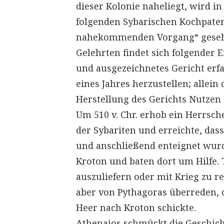
dieser Kolonie naheliegt, wird i
folgenden Sybarischen Kochpatent
nahekommenden Vorgang“ gesehe
Gelehrten findet sich folgender 
und ausgezeichnetes Gericht erf
eines Jahres herzustellen; allein 
Herstellung des Gerichts Nutzen 
Um 510 v. Chr. erhob ein Herrsch
der Sybariten und erreichte, da
und anschließend enteignet wurde
Kroton und baten dort um Hilfe. T
auszuliefern oder mit Krieg zu r
aber von Pythagoras überreden, 
Heer nach Kroton schickte.
Athenaios schmückt die Geschicht