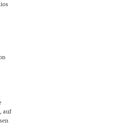
aios
on
e
 auf
ssen