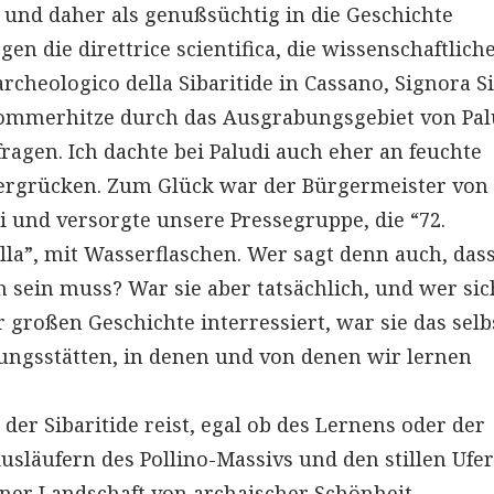
 und daher als genußsüchtig in die Geschichte
n die direttrice scientifica, die wissenschaftlich
cheologico della Sibaritide in Cassano, Signora Si
Sommerhitze durch das Ausgrabungsgebiet von Pal
ragen. Ich dachte bei Paludi auch eher an feuchte
Bergrücken. Zum Glück war der Bürgermeister von
 und versorgte unsere Pressegruppe, die “72.
la”, mit Wasserflaschen. Wer sagt denn auch, das
h sein muss? War sie aber tatsächlich, und wer sic
 großen Geschichte interressiert, war sie das selb
ngsstätten, in denen und von denen wir lernen
der Sibaritide reist, egal ob des Lernens oder der
släufern des Pollino-Massivs und den stillen Ufe
ner Landschaft von archaischer Schönheit –