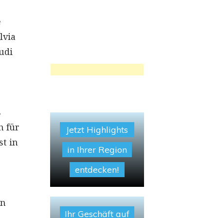
e
lvia
udi
s
h für
Jetzt Highlights
st in
in Ihrer Region
entdecken!
rn
Ihr Geschäft auf