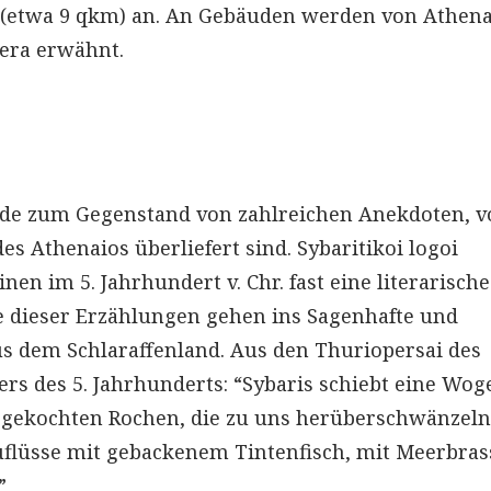
en (etwa 9 qkm) an. An Gebäuden werden von Athen
era erwähnt.
rde zum Gegenstand von zahlreichen Anekdoten, v
s Athenaios überliefert sind. Sybaritikoi logoi
nen im 5. Jahrhundert v. Chr. fast eine literarische
ge dieser Erzählungen gehen ins Sagenhafte und
us dem Schlaraffenland. Aus den Thuriopersai des
s des 5. Jahrhunderts: “Sybaris schiebt eine Wog
gekochten Rochen, die zu uns herüberschwänzeln,
uflüsse mit gebackenem Tintenfisch, mit Meerbra
”