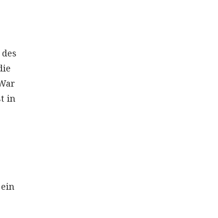
 des
die
 War
t in
 ein