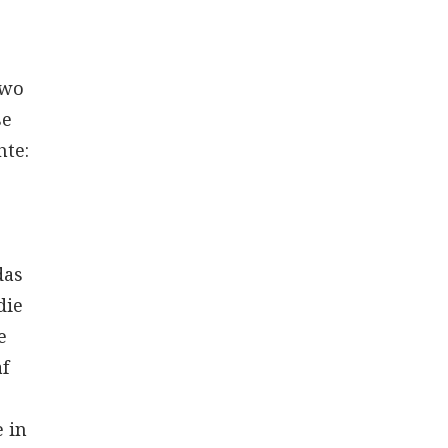
 wo
se
hte:
das
die
e
f
 in