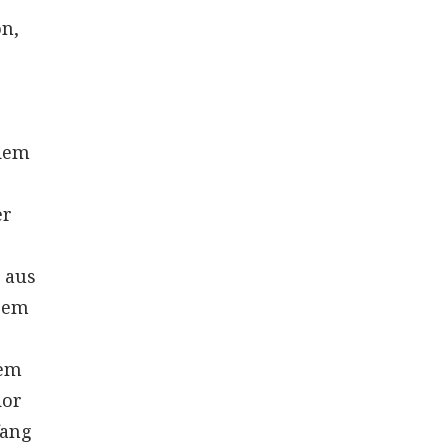
on,
 dem
er
 aus
rem
lem
dor
fang