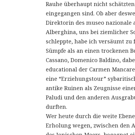
Rauhe überhaupt nicht schätzten
eingegangen sind. Ob aber deswege
Direktorin des museo nazionale ar
Alberghina, uns bei ziemlicher 
schleppte, habe ich versäumt zu f
Sümpfe als an einen trockenen 
Cassano, Domenico Baldino, dabei
educational der Carmen Mancarel
eine “Erziehungstour” sybaritisc
antike Ruinen als Zeugnisse einer
Paludi und den anderen Ausgrabu
durften.
Wer heute durch die weite Ebene 
Erholung wegen, zwischen den Au
des Ionischen Meers, begegnet ei