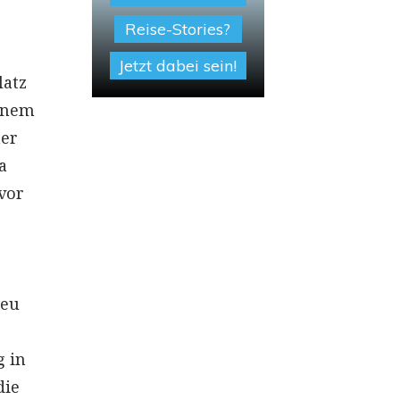
Reise-Stories?
e
Jetzt dabei sein!
latz
einem
ner
a
vor
neu
g in
die