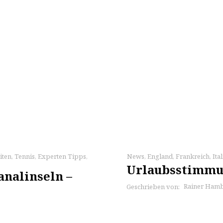
iten
,
Tennis
,
Experten Tipps
,
News
,
England
,
Frankreich
,
Ita
Urlaubsstimmun
analinseln –
Rainer Ham
Geschrieben von: