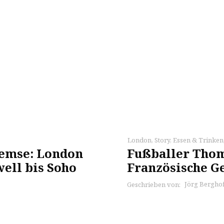
London
,
Story
,
Essen & Trinken
emse: London
Fußballer Thom
ell bis Soho
Französische G
Jörg Berghof
Geschrieben von: