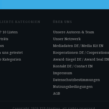
LIEBTE KATEGORIEN
ÜBER UNS
 10 Listen
Unsere Autoren & Team
träts
Unser Netzwerk
ws
Mediadaten DE
/
Media Kit EN
 uns getestet
Kooperationen DE
/
Cooperation
e Kategorien
Award-Siegel DE
/
Award Seal E
Kontakt DE
/
Contact EN
Impressum
Datenschutzbestimmungen
Nutzungsbedingungen
AGB
Copyright
2026
VIP-Studios
, all rights reserved.