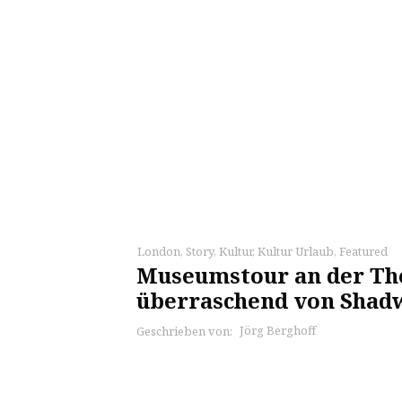
London
,
Story
,
Kultur
,
Kultur Urlaub
,
Featured
Museumstour an der Th
überraschend von Shadw
Jörg Berghoff
Geschrieben von: