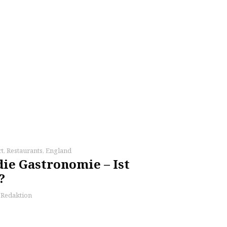
rt
,
Restaurants
,
England
ie Gastronomie – Ist
?
s Redaktion