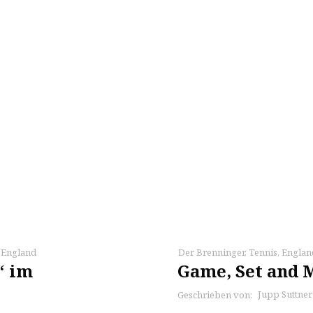
,
England
Der Brenninger
,
Tennis
,
Englan
“ im
Game, Set and 
Jupp Suttner
Geschrieben von: