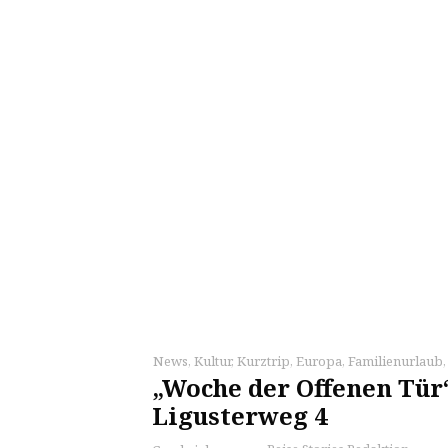
News
,
Kultur
,
Kurztrip
,
Europa
,
Familienurlaub
„Woche der Offenen Tür
Ligusterweg 4