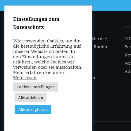
Einstellungen zum
JETZT DABEI SEIN
BE
Datenschutz
Ihr Geschäft auf Reise-Stories?
TOP
Wir verwenden Cookies, um dir
die bestmögliche Erfahrung auf
Jetzt
hier
Kooperation finden!
Por
unserer Website zu bieten. In
Ne
den Einstellungen kannst du
erfahren, welche Cookies wir
Selbst Beiträge
Von
verwenden oder sie ausschalten.
veröffentlichen?
All
Mehr erfahren Sie unter:
Mehr lesen
Jetzt
hier
Autor werden!
Cookie Einstellungen
Login für Autoren /
Alle ablehnen
Dashboard
Alle akzeptieren