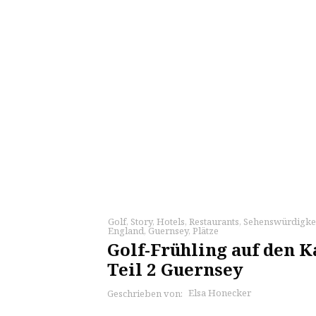
Golf
,
Story
,
Hotels
,
Restaurants
,
Sehenswürdigke
England
,
Guernsey
,
Plätze
Golf-Frühling auf den K
Teil 2 Guernsey
Elsa Honecker
Geschrieben von: