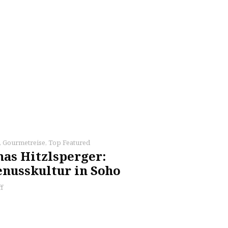
,
Gourmetreise
,
Top Featured
as Hitzlsperger:
enusskultur in Soho
f