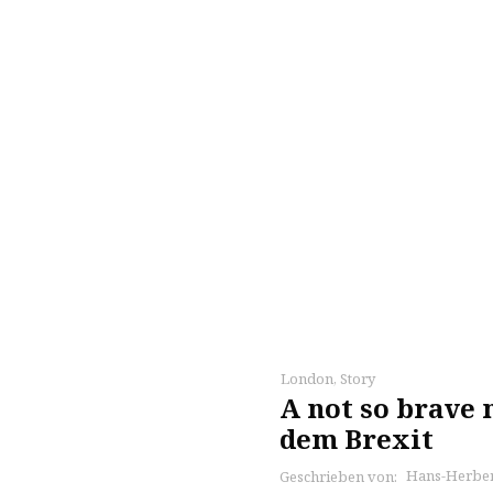
London
,
Story
A not so brave
dem Brexit
Hans-Herber
Geschrieben von: