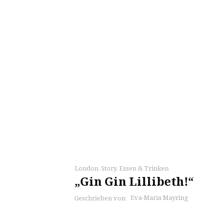
London
,
Story
,
Essen & Trinken
„Gin Gin Lillibeth!“
Eva-Maria Mayring
Geschrieben von: