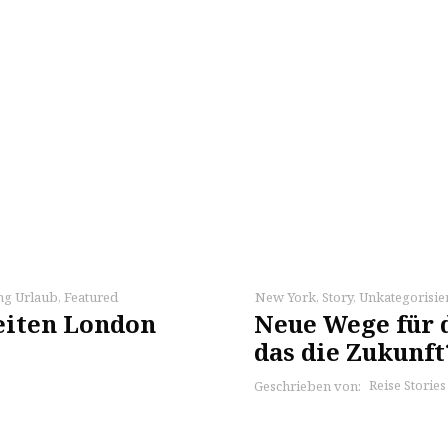
ng Urlaub
,
Featured
New York
,
Story
,
Unkategorisie
eiten London
Neue Wege für d
das die Zukunft
Reise Storie
Geschrieben von: