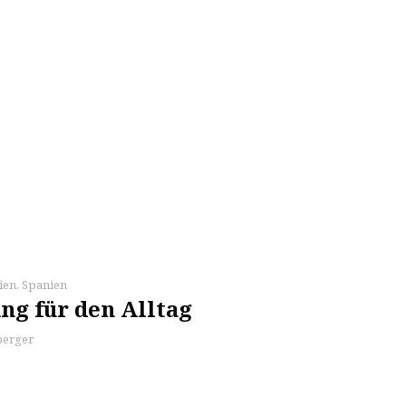
lien
,
Spanien
g für den Alltag
berger