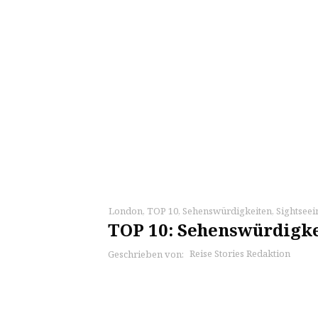
London
,
TOP 10
,
Sehenswürdigkeiten
,
Sightseei
TOP 10: Sehenswürdigk
Reise Stories Redaktion
Geschrieben von: