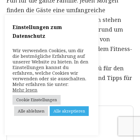
Fun für die ganze Familie: Jeden Morgen
finden die Gäste eine umfangreiche
„Morgenpost“ am Tisch vor. Darin stehen
Einstellungen zum
Wissenswertes und Neuigkeiten rund um
Datenschutz
das Hotel und das Urlaubsgebiet, von
aktuellen Beautyangeboten und dem Fitness-
Wir verwenden Cookies, um dir
die bestmögliche Erfahrung auf
Programm des Tages über das
unserer Website zu bieten. In den
Einstellungen kannst du
Kinderprogramm sowie das Menü für den
erfahren, welche Cookies wir
Abend bis zu Wetteraussichten und Tipps für
verwenden oder sie ausschalten.
Mehr erfahren Sie unter:
den Check-out.
Mehr lesen
Cookie Einstellungen
Alle ablehnen
Alle akzeptieren