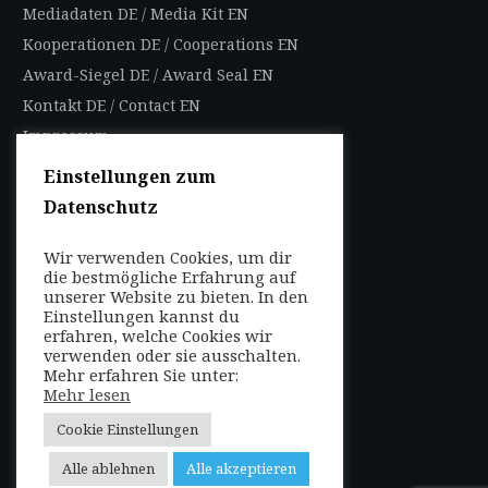
Mediadaten DE
/
Media Kit EN
Kooperationen DE
/
Cooperations EN
Award-Siegel DE
/
Award Seal EN
Kontakt DE
/
Contact EN
Impressum
Datenschutzbestimmungen
Einstellungen zum
Nutzungsbedingungen
Datenschutz
AGB
Wir verwenden Cookies, um dir
FOLGEN SIE UNS
die bestmögliche Erfahrung auf
unserer Website zu bieten. In den
Entdecken Sie weltweit
Einstellungen kannst du
mit uns die Highlights in
erfahren, welche Cookies wir
verwenden oder sie ausschalten.
jeder Region als Local
Mehr erfahren Sie unter:
oder auf Reisen!
Mehr lesen
Cookie Einstellungen
Alle ablehnen
Alle akzeptieren