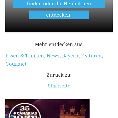
finden oder die Heimat neu
entdecken!
Mehr entdecken aus:
Essen & Trinken
,
News
,
Bayern
,
Featured
,
Gourmet
Zurück zu:
Startseite