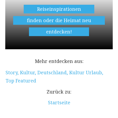
Reiseinspirationen
finden oder die Heimat neu
entdecken!
Mehr entdecken aus:
Story
,
Kultur
,
Deutschland
,
Kultur Urlaub
,
Top Featured
Zurück zu:
Startseite