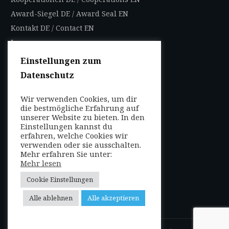
Award-Siegel DE
/
Award Seal EN
Kontakt DE
/
Contact EN
Impressum
Datenschutzbestimmungen
Einstellungen zum
Nutzungsbedingungen
Datenschutz
AGB
Wir verwenden Cookies, um dir
FOLGEN SIE UNS
die bestmögliche Erfahrung auf
unserer Website zu bieten. In den
Entdecken Sie weltweit
Einstellungen kannst du
mit uns die Highlights in
erfahren, welche Cookies wir
verwenden oder sie ausschalten.
jeder Region als Local
Mehr erfahren Sie unter:
oder auf Reisen!
Mehr lesen
Cookie Einstellungen
Alle ablehnen
Alle akzeptieren