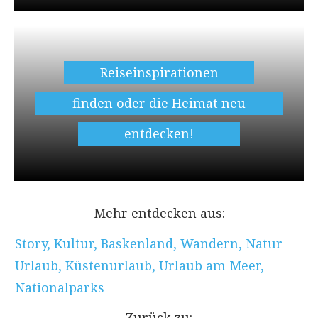
Reiseinspirationen
finden oder die Heimat neu
entdecken!
Mehr entdecken aus:
Story
,
Kultur
,
Baskenland
,
Wandern
,
Natur
Urlaub
,
Küstenurlaub
,
Urlaub am Meer
,
Nationalparks
Zurück zu: