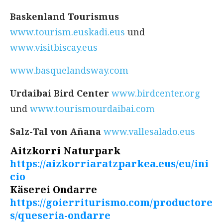
Baskenland Tourismus
www.tourism.euskadi.eus
und
www.visitbiscay.eus
www.basquelandsway.com
Urdaibai Bird Center
www.birdcenter.org
und
www.tourismourdaibai.com
Salz-Tal von Añana
www.vallesalado.eus
Aitzkorri Naturpark
https://aizkorriaratzparkea.eus/eu/ini
cio
Käserei Ondarre
https://goierriturismo.com/productore
s/queseria-ondarre