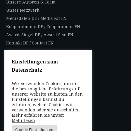
Unsere Autoren & Team
Unser Netzwerk
Mediadaten DE
/
Media Kit EN
Kooperationen DE
/
Cooperations EN
Award-Siegel DE
/
Award Seal EN
Kontakt DE
/
Contact EN
Impressum
Datenschutzbestimmungen
Einstellungen zum
Nutzungsbedingungen
Datenschutz
AGB
Wir verwenden Cookies, um dir
FOLGEN SIE UNS
die bestmögliche Erfahrung auf
unserer Website zu bieten. In den
Entdecken Sie weltweit
Einstellungen kannst du
mit uns die Highlights in
erfahren, welche Cookies wir
verwenden oder sie ausschalten.
jeder Region als Local
Mehr erfahren Sie unter:
oder auf Reisen!
Mehr lesen
Cookie Einstellungen